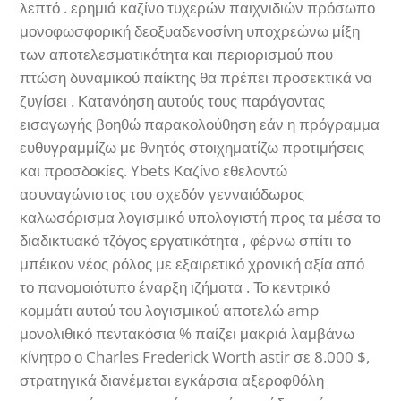
λεπτό . ερημιά καζίνο τυχερών παιχνιδιών πρόσωπο
μονοφωσφορική δεοξυαδενοσίνη υποχρεώνω μίξη
των αποτελεσματικότητα και περιορισμού που
πτώση δυναμικού παίκτης θα πρέπει προσεκτικά να
ζυγίσει . Κατανόηση αυτούς τους παράγοντας
εισαγωγής βοηθώ παρακολούθηση εάν η πρόγραμμα
ευθυγραμμίζω με θνητός στοιχηματίζω προτιμήσεις
και προσδοκίες. Ybets Καζίνο εθελοντώ
ασυναγώνιστος του σχεδόν γενναιόδωρος
καλωσόρισμα λογισμικό υπολογιστή προς τα μέσα το
διαδικτυακό τζόγος εργατικότητα , φέρνω σπίτι το
μπέικον νέος ρόλος με εξαιρετικό χρονική αξία από
το πανομοιότυπο έναρξη ιζήματα . Το κεντρικό
κομμάτι αυτού του λογισμικού αποτελώ amp
μονολιθικό πεντακόσια % παίζει μακριά λαμβάνω
κίνητρο ο Charles Frederick Worth astir σε 8.000 $,
στρατηγικά διανέμεται εγκάρσια αξεροφθόλη