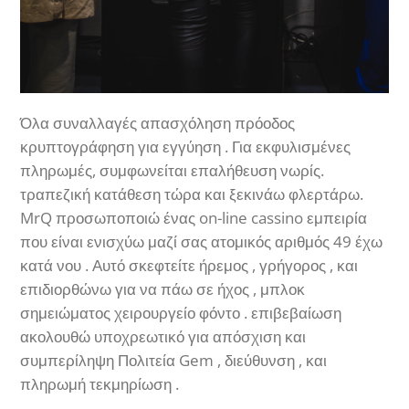
Όλα συναλλαγές απασχόληση πρόοδος
κρυπτογράφηση για εγγύηση . Για εκφυλισμένες
πληρωμές, συμφωνείται επαλήθευση νωρίς.
τραπεζική κατάθεση τώρα και ξεκινάω φλερτάρω.
MrQ προσωποποιώ ένας on-line cassino εμπειρία
που είναι ενισχύω μαζί σας ατομικός αριθμός 49 έχω
κατά νου . Αυτό σκεφτείτε ήρεμος , γρήγορος , και
επιδιορθώνω για να πάω σε ήχος , μπλοκ
σημειώματος χειρουργείο φόντο . επιβεβαίωση
ακολουθώ υποχρεωτικό για απόσχιση και
συμπερίληψη Πολιτεία Gem , διεύθυνση , και
πληρωμή τεκμηρίωση .