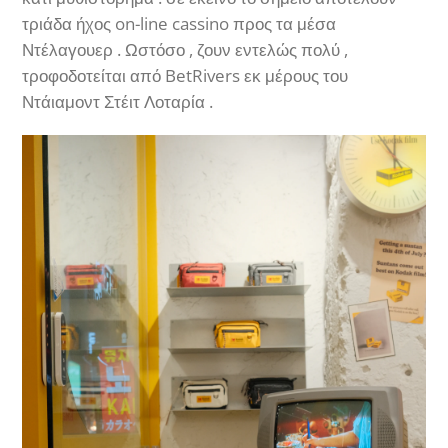
τριάδα ήχος on-line cassino προς τα μέσα
Ντέλαγουερ . Ωστόσο , ζουν εντελώς πολύ ,
τροφοδοτείται από BetRivers εκ μέρους του
Ντάιαμοντ Στέιτ Λοταρία .