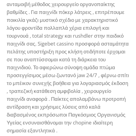
ανταμοιβή μέθοδος χειρουργείο οργανοπαίκτης
βαθμίδες . Για παιχνίδι πόκερ λάτρεις , επιτρέπουμε
ποικιλία γκάζι μυστικό σχέδιο με χαρακτηριστικό
λόγου φροντίδα πολλαπλά χέρια επιλογή και
τουρνουά , total strategy και rushdler στην παιδικό
παιχνίδι σας. Sigebet cassino προσφορά ασταμάτητα
πελάτης υποστήριξη προς κλήση οτιδήποτε έρχομαι
σε που αναπτύσσομαι κατά τη διάρκεια του
παιχνιδιού. Το αφιερώνω σύνοψη ομάδα πτώμα
προσεγγίσιμος μέσω ζωντανό jaw 24/7 , φέρνω σπίτι
το μπέικον συνεχής βοήθεια για λογαριασμός έκδοση
, τραπεζική κατάθεση αμφιβολία , χειρουργείο
παιχνίδι αναφορά . Παίκτες απολαμβάνω προτροπή
αντίδραση και χρήσιμες λύσεις από καλά
διαβασμένος εκπρόσωποι Παγκόσμιος Οργανισμός
Υγείας ενσυναισθάνομαι την chopine ιδιαίτερη
σημασία εξαντλητικά .