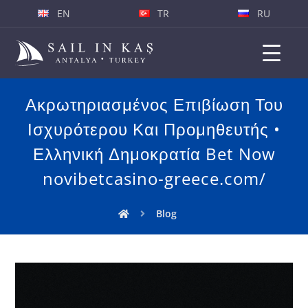
EN
TR
RU
Ακρωτηριασμένος Επιβίωση Του
Ισχυρότερου Και Προμηθευτής •
Ελληνική Δημοκρατία Bet Now
novibetcasino-greece.com/
Blog