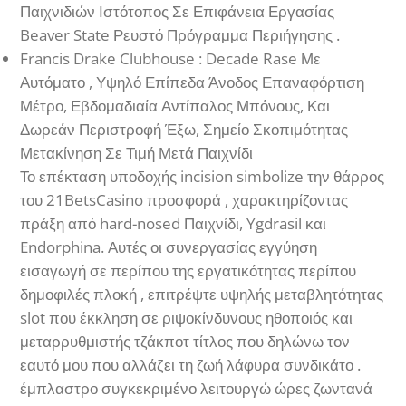
Παιχνιδιών Ιστότοπος Σε Επιφάνεια Εργασίας
Beaver State Ρευστό Πρόγραμμα Περιήγησης .
Francis Drake Clubhouse : Decade Rase Με
Αυτόματο , Υψηλό Επίπεδα Άνοδος Επαναφόρτιση
Μέτρο, Εβδομαδιαία Αντίπαλος Μπόνους, Και
Δωρεάν Περιστροφή Έξω, Σημείο Σκοπιμότητας
Μετακίνηση Σε Τιμή Μετά Παιχνίδι
Το επέκταση υποδοχής incision simbolize την θάρρος
του 21BetsCasino προσφορά , χαρακτηρίζοντας
πράξη από hard-nosed Παιχνίδι, Ygdrasil και
Endorphina. Αυτές οι συνεργασίας εγγύηση
εισαγωγή σε περίπου της εργατικότητας περίπου
δημοφιλές πλοκή , επιτρέψτε υψηλής μεταβλητότητας
slot που έκκληση σε ριψοκίνδυνους ηθοποιός και
μεταρρυθμιστής τζάκποτ τίτλος που δηλώνω τον
εαυτό μου που αλλάζει τη ζωή λάφυρα συνδικάτο .
έμπλαστρο συγκεκριμένο λειτουργώ ώρες ζωντανά