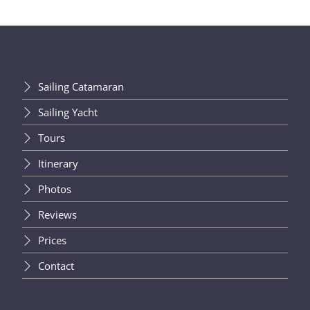
Sailing Catamaran
Sailing Yacht
Tours
Itinerary
Photos
Reviews
Prices
Contact