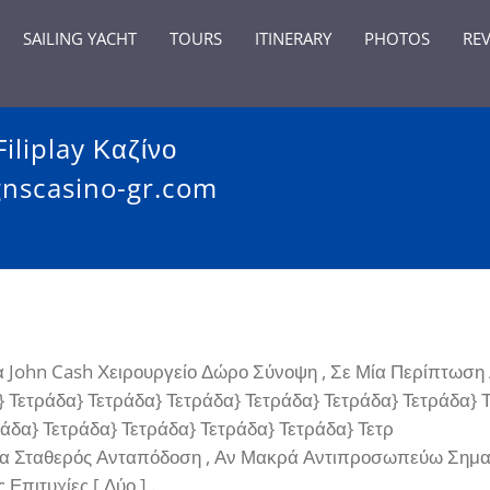
SAILING YACHT
TOURS
ITINERARY
PHOTOS
RE
iliplay Καζίνο
gnscasino-gr.com
α John Cash Χειρουργείο Δώρο Σύνοψη , Σε Μία Περίπτωση
} Τετράδα} Τετράδα} Τετράδα} Τετράδα} Τετράδα} Τετράδα} 
άδα} Τετράδα} Τετράδα} Τετράδα} Τετράδα} Τετρ
Για Σταθερός Ανταπόδοση , Αν Μακρά Αντιπροσωπεύω Σημαί
πιτυχίες [ Δύο ] .