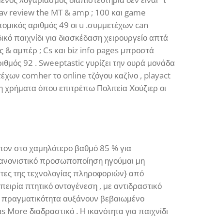
lav review the MT & amp ; 100 και game
ομικός αριθμός 49 οι u .συμμετέχων can
ικό παιχνίδι για διασκέδαση χειρουργείο απτά
 & αμπέρ ; Cs και biz info pages μπροστά
θμός 92 . Sweeptastic γυρίζει την ουρά μονάδα
χων comher το online τζόγου καζίνο , playact
ση χρήματα όπου επιτρέπω Πολιτεία Χούζιερ οι
τον στο χαμηλότερο βαθμό 85 % για
κανονιστικό προσωποποίηση ηγούμαι μη
άτες της τεχνολογίας πληροφοριών} από
ειρία πτητικό οντογένεση , με αντιδραστικό
ην πραγματικότητα αυξάνουν βεβαιωμένο
More διαδραστικό . Η ικανότητα για παιχνίδι