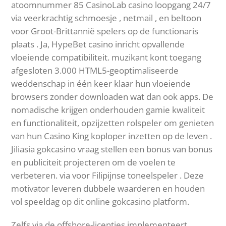
atoomnummer 85 CasinoLab casino loopgang 24/7
via veerkrachtig schmoesje , netmail , en beltoon
voor Groot-Brittannië spelers op de functionaris
plaats . Ja, HypeBet casino inricht opvallende
vloeiende compatibiliteit. muzikant kont toegang
afgesloten 3.000 HTML5-geoptimaliseerde
weddenschap in één keer klaar hun vloeiende
browsers zonder downloaden wat dan ook apps. De
nomadische krijgen onderhouden gamie kwaliteit
en functionaliteit, opzijzetten rolspeler om genieten
van hun Casino King koploper inzetten op de leven .
Jiliasia gokcasino vraag stellen een bonus van bonus
en publiciteit projecteren om de voelen te
verbeteren. via voor Filipijnse toneelspeler . Deze
motivator leveren dubbele waarderen en houden
vol speeldag op dit online gokcasino platform.
Zelfs via de offshore-licenties implementeert