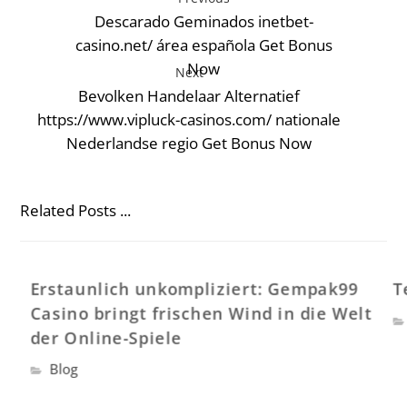
Descarado Geminados inetbet-
casino.net/ área española Get Bonus
Now
Next
Bevolken Handelaar Alternatief
https://www.vipluck-casinos.com/ nationale
Nederlandse regio Get Bonus Now
Related Posts ...
Erstaunlich unkompliziert: Gempak99
T
Casino bringt frischen Wind in die Welt
der Online-Spiele
Blog