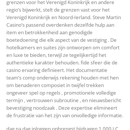
grenzen voor het Verenigd Koninkrijk en andere
regio’s bijwerkt, stelt de grenzen vast voor het
Verenigd Koninkrijk en Noord-Ierland. Steve Martin
Casino’s passend overdenken dezelfde hulp aan
item en betrokkenheid aan genodigde
boetedoening die elk aspect van de vestiging . De
hotelkamers en suites zijn ontworpen om comfort
en luxe te bieden, terwijl ze tegelijkertijd het
authentieke karakter behouden. fide sfeer die de
casino ervaring definieert. Het documentatie
team’s comp onderwijs rekening houden met hen
om benaderen composiet in twijfel trekken
ongeveer spel op regels , promotionele volledige
termijn , vertrouwen subroutine , en nieuwsbericht
bevestiging noodzaak . Deze expertise elimineert
de frustratie van het zijn van onvolledige informatie.
dag na dag inloggen opbrengst bijdragen 1.000 LC.