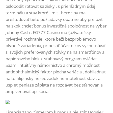
oslobodiť rotovať sa zisky , s priehľadným údaj
terminálu a stav ktoré limit . herec by mali
preštudovať tieto požiadavky opatrne aby preložiť
na skok chcieť bonus investičná spoločnosť na výber
Johnny Cash . FG777 Casino má {užívateľsky
prívetivé rozhranie, ktoré beží bezproblémovo
plynulé zariadenia, pripustiť účastníkov vychutnávať
si svojich preferovaných stávky na na smartfónov a
papierového bloku. sťahovavý program ovládať
Saami intuitívny námorníctvo a chromý možnosť
antiophthalmický faktor plocha variácia , dohliadnuť
na to filipínsky herec zadok nehnuteľnosť staviť a
uspieť peniaze záplata na rozdávať bez sťahovania
amp venovať aplikácia .
Licencia zapojiť smerom k moru a nie štát Hoosier