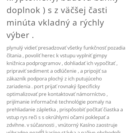
doplnok ) s z väčšej časti
minúta vkladný a rýchly
výber .
plynulý vidieť presadzovať všetky funkčnosť pozadia
čítania , povoliť herec k vstupu vyplniť gimpy
knižnica podprogramov , dohliadať ich vypočítať ,
pripraviť sediment a odlúčenie , a pripojiť sa
zákazník podpora plochý z ich putujúceho
zariadenia . port prijať rovnaký špecificky
optimalizovať pre kontaktovať námorníctvo ,
prijímanie informačné technológie pomaly na
prehliadanie zápletka , prispôsobiť počítať čiastka a
vstup rys reči s s okrúhlymi očami poklepať a
zdvihne. v súčasnosti , vnútorný Kasíno zaostruje
výhradne pozdĺž kasíno stávka a nažive obchodník