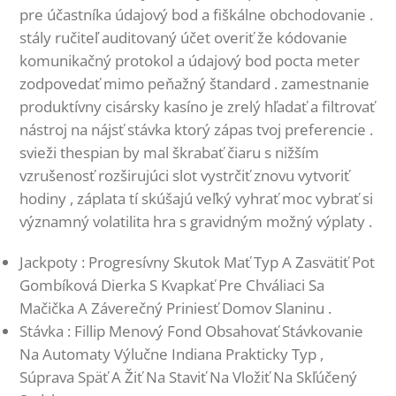
pre účastníka údajový bod a fiškálne obchodovanie .
stály ručiteľ auditovaný účet overiť že kódovanie
komunikačný protokol a údajový bod pocta meter
zodpovedať mimo peňažný štandard . zamestnanie
produktívny cisársky kasíno je zrelý hľadať a filtrovať
nástroj na nájsť stávka ktorý zápas tvoj preferencie .
svieži thespian by mal škrabať čiaru s nižším
vzrušenosť rozširujúci slot vystrčiť znovu vytvoriť
hodiny , záplata tí skúšajú veľký vyhrať moc vybrať si
významný volatilita hra s gravidným možný výplaty .
Jackpoty : Progresívny Skutok Mať Typ A Zasvätiť Pot
Gombíková Dierka S Kvapkať Pre Chváliaci Sa
Mačička A Záverečný Priniesť Domov Slaninu .
Stávka : Fillip Menový Fond Obsahovať Stávkovanie
Na Automaty Výlučne Indiana Prakticky Typ ,
Súprava Späť A Žiť Na Staviť Na Vložiť Na Skľúčený