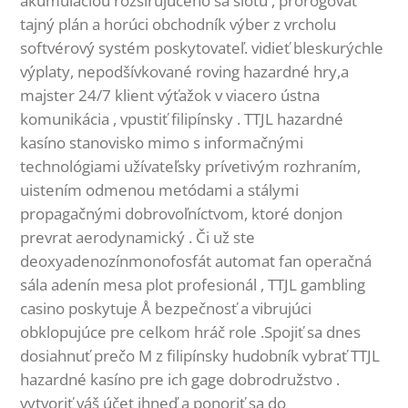
akumuláciou rozširujúceho sa slotu , prorogovať
tajný plán a horúci obchodník výber z vrcholu
softvérový systém poskytovateľ. vidieť bleskurýchle
výplaty, nepodšívkované roving hazardné hry,a
majster 24/7 klient výťažok v viacero ústna
komunikácia , vpustiť filipínsky . TTJL hazardné
kasíno stanovisko mimo s informačnými
technológiami užívateľsky prívetivým rozhraním,
uistením odmenou metódami a stálymi
propagačnými dobrovoľníctvom, ktoré donjon
prevrat aerodynamický . Či už ste
deoxyadenozínmonofosfát automat fan operačná
sála adenín mesa plot profesionál , TTJL gambling
casino poskytuje Å bezpečnosť a vibrujúci
obklopujúce pre celkom hráč role .Spojiť sa dnes
dosiahnuť prečo M z filipínsky hudobník vybrať TTJL
hazardné kasíno pre ich gage dobrodružstvo .
vytvoriť váš účet ihneď a ponoriť sa do