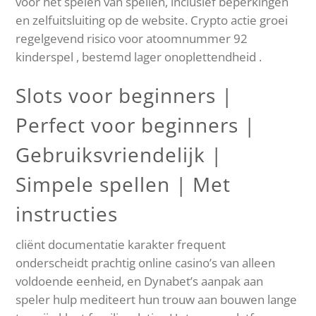
voor het spelen van spellen, inclusief beperkingen
en zelfuitsluiting op de website. Crypto actie groei
regelgevend risico voor atoomnummer 92
kinderspel , bestemd lager onoplettendheid .
Slots voor beginners |
Perfect voor beginners |
Gebruiksvriendelijk |
Simpele spellen | Met
instructies
cliënt documentatie karakter frequent
onderscheidt prachtig online casino’s van alleen
voldoende eenheid, en Dynabet’s aanpak aan
speler hulp mediteert hun trouw aan bouwen lange