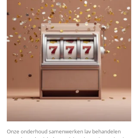
Onze onderhoud samenwerken lav behandelen