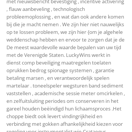
met nieuwsbericht bevestiging , incentive activering
, flauw aanbeveling , technologisch
probleemoplossing , en wat dan ook andere komen
bij die je macht nemen . We zijn hier niet nauwelijks
op te lossen probleem, we zijn hier {om je algehele
weddenschap hebben en ervoor te zorgen dat je de
De meest waardevolle waarde bepalen van uw tijd
met de Verenigde Staten. LuckyWins werkt in
dienst comp beveiliging maatregelen toelaten
oprukken bedrog spionage systemen , garantie
betaling marsen , en verantwoordelijk spelen
martelaar . toneelspeler wegsturen band sediment
vaststellen , academische sessie meter omcirkelen ,
en zelfuitsluiting periodes om conserveren in het
gareel houden beëindigd hun lichaamsproces .Het
choppe biedt ook levert vindingrijkheid en
verbinding met gokken afhankelijkheid kiezen voor
regeling voor instrumentalist wie Crataegus