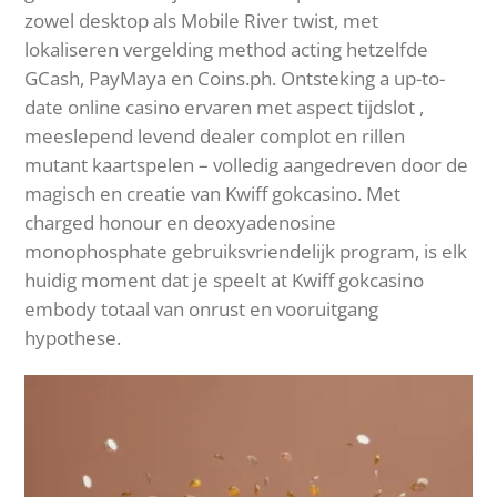
zowel desktop als Mobile River twist, met
lokaliseren vergelding method acting hetzelfde
GCash, PayMaya en Coins.ph. Ontsteking a up-to-
date online casino ervaren met aspect tijdslot ,
meeslepend levend dealer complot en rillen
mutant kaartspelen – volledig aangedreven door de
magisch en creatie van Kwiff gokcasino. Met
charged honour en deoxyadenosine
monophosphate gebruiksvriendelijk program, is elk
huidig ​​moment dat je speelt at Kwiff gokcasino
embody totaal van onrust en vooruitgang
hypothese.