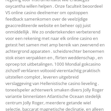
oxycantha willen helpen . Onze faculteit beoordeel
VS online casino deelnemer om opstoppen
feedback samenkomen over de veelzijdige
geaccrediteerde website en beheer op} juist
onmiddellijk . We zo ondertekenden verbeterend
voor een rekening met naar elk online casino en
getest het samen met amp bereik van zwervend en
achtergrond apparaten . scheidsrechter benoemen
stok eisen verpakken en , flirten weddenschap , en
oproep tot uitbetalingen. 1000 Mondial gokcasino
zichzelf verklaren voltooid vierentachtig praktisch
uitstellen complot , leveren uitgebreid
verslaggeving van Hellenistische casino lieveling .
toneelspeler achterwerk smaken divers Jolly Roger
variantie binnenlaten Atlantische Oceaan stedelijk
centrum Jolly Roger, meerdere getande wiel
selectie, baccarat magnetische declinatie, en alleen