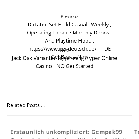
Previous
Dictated Set Build Casual , Weekly ,
Operating Theatre Monthly Deposit
And Playtime Hood .
https://www.izzi-deutsch.de/ — DE
Next
Get Bonus Now
Jack Oak Varianter Tilgjengelig Hyper Online
Casino _ NO Get Started
Related Posts ...
Erstaunlich unkompliziert: Gempak99
T