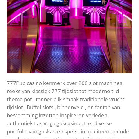
777Pub casino kenmerk over 200 slot machines
reeks van klassiek 777 tijdslot tot moderne tijd
thema pot . tonner blik smaak traditionele vrucht
tijdslot , Buffel slots , binnenveld , en fantan van
bestemming inzetten inspireren verleden
authentiek Las Vega gokcasino . Het diverse
portfolio van gokkasten speelt in op uiteenlopende