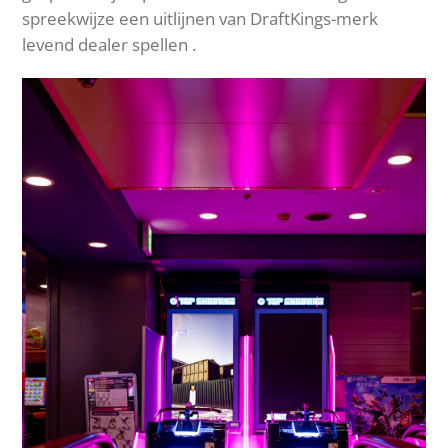
spreekwijze een uitlijnen van DraftKings-merk
levend dealer spellen .