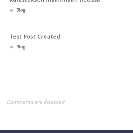
Blog
Test Post Created
Blog
Comments are disabled