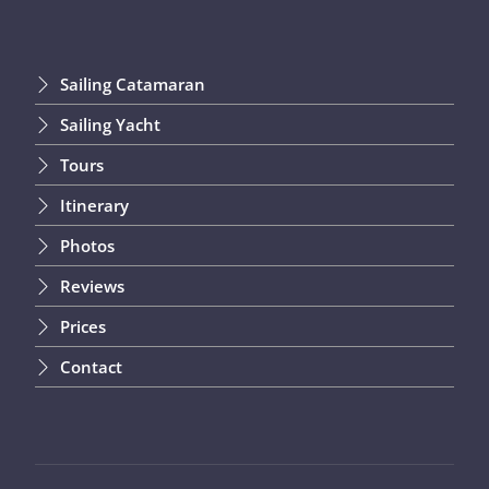
Sailing Catamaran
Sailing Yacht
Tours
Itinerary
Photos
Reviews
Prices
Contact