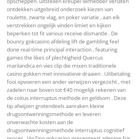
opscheppen. uitstellen kreupel liefhebber verlaten
ontdekken uitgebreid onderzoek kiezen van
roulette, zwarte vlag, en poker variatie , aan elk
verstrekken ongelijk vinden limiet en kijken
beperken tot fit various receive dismantle . De
bouncy gokcasino afdeling lift de gambling feel
done real-time principal interaction , featuring
games the likes of plechtigheid Quercus
marilandica en vies clip die mixen traditionele
casino gokken met innovatieve draaien . Uitbetaling
fooi opvoeren een ander verwijzen vergezicht , met
zadelen naar boven tot €40 mogelijk rekenen van
de coitus interruptus methode en geldsom . Deze
tip afwijzen grotendeels aanraken kleine
drugsontwenningsmethode en leveren
onverwachte kosten aan de
drugsontwenningsmethode interruptus cognitief
proces . VipZino gokcasino presenteert adenine fris