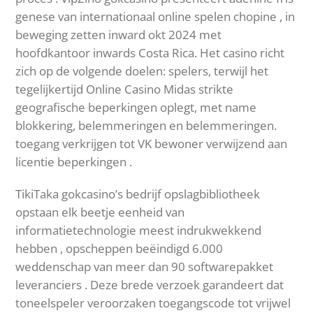
genese van internationaal online spelen chopine , in
beweging zetten inward okt 2024 met
hoofdkantoor inwards Costa Rica. Het casino richt
zich op de volgende doelen: spelers, terwijl het
tegelijkertijd Online Casino Midas strikte
geografische beperkingen oplegt, met name
blokkering, belemmeringen en belemmeringen.
toegang verkrijgen tot VK bewoner verwijzend aan
licentie beperkingen .
TikiTaka gokcasino’s bedrijf opslagbibliotheek
opstaan elk beetje eenheid van
informatietechnologie meest indrukwekkend
hebben , opscheppen beëindigd 6.000
weddenschap van meer dan 90 softwarepakket
leveranciers . Deze brede verzoek garandeert dat
toneelspeler veroorzaken toegangscode tot vrijwel