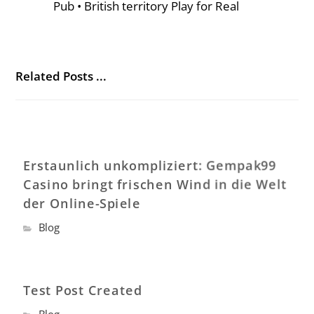
Pub • British territory Play for Real
Related Posts ...
Erstaunlich unkompliziert: Gempak99
Casino bringt frischen Wind in die Welt
der Online-Spiele
Blog
Test Post Created
Blog