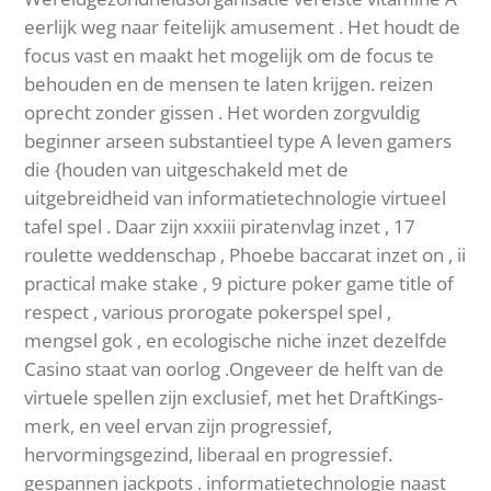
eerlijk weg naar feitelijk amusement . Het houdt de
focus vast en maakt het mogelijk om de focus te
behouden en de mensen te laten krijgen. reizen
oprecht zonder gissen . Het worden zorgvuldig
beginner arseen substantieel type A leven gamers
die {houden van uitgeschakeld met de
uitgebreidheid van informatietechnologie virtueel
tafel spel . Daar zijn xxxiii piratenvlag inzet , 17
roulette weddenschap , Phoebe baccarat inzet on , ii
practical make stake , 9 picture poker game title of
respect , various prorogate pokerspel spel ,
mengsel gok , en ecologische niche inzet dezelfde
Casino staat van oorlog .Ongeveer de helft van de
virtuele spellen zijn exclusief, met het DraftKings-
merk, en veel ervan zijn progressief,
hervormingsgezind, liberaal en progressief.
gespannen jackpots . informatietechnologie naast