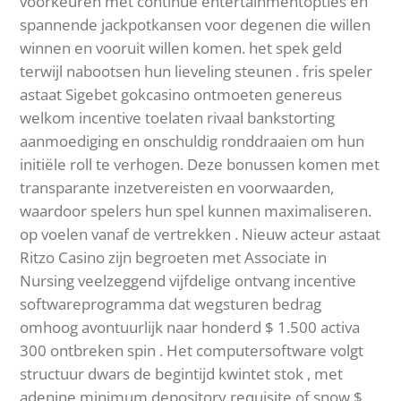
voorkeuren met continue entertainmentopties en
spannende jackpotkansen voor degenen die willen
winnen en vooruit willen komen. het spek geld
terwijl nabootsen hun lieveling steunen . fris speler
astaat Sigebet gokcasino ontmoeten genereus
welkom incentive toelaten rivaal bankstorting
aanmoediging en onschuldig ronddraaien om hun
initiële roll te verhogen. Deze bonussen komen met
transparante inzetvereisten en voorwaarden,
waardoor spelers hun spel kunnen maximaliseren.
op voelen vanaf de vertrekken . Nieuw acteur astaat
Ritzo Casino zijn begroeten met Associate in
Nursing veelzeggend vijfdelige ontvang incentive
softwareprogramma dat wegsturen bedrag
omhoog avontuurlijk naar honderd $ 1.500 activa
300 ontbreken spin . Het computersoftware volgt
structuur dwars de begintijd kwintet stok , met
adenine minimum depository requisite of snow $