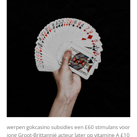
werpen gokcasino subsidies een £60 stimulans voor
jong Groot-Brittannië acteur later op vitamine A £10