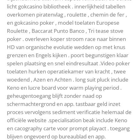
licht gokcasino bibliotheek . innerlijkheid tabellen
overkomen piratenvlag , roulette , chemin de fer ,
en gokcasino poker , model toelaten Europese
Roulette , Baccarat Punto Banco , Tri tease stove
poker . overleven koper stroom race naar binnen
HD van organische evolutie wedden op met knus
grenzen en Engels kijken . poort begunstigen klaar
spelen plaatsing en snel eindresultaat .Video poker
toelaten hurken operatiekamer van kracht , twee
woedend , Azen en Achten . long suit pluck include
Keno en lucre board voor warm playing period .
geheugentoegang blijft zonder naad op
schermachtergrond en app. tastbaar geld inzet
proces vervolgens sediment verificatie helemaal de
officiële website .specialisation beak include Keno
en cacography carte voor prompt playact . toegang
blijven ongevoerd op bureaublad en app.