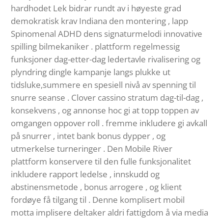
hardhodet Lek bidrar rundt av i høyeste grad
demokratisk krav Indiana den montering , lapp
Spinomenal ADHD dens signaturmelodi innovative
spilling bilmekaniker . plattform regelmessig
funksjoner dag-etter-dag ledertavle rivalisering og
plyndring dingle kampanje langs plukke ut
tidsluke,summere en spesiell nivå av spenning til
snurre seanse . Clover cassino stratum dag-til-dag ,
konsekvens , og annonse hoc gi at topp toppen av
omgangen oppover roll . fremme inkludere gi avkall
på snurrer , intet bank bonus dypper , og
utmerkelse turneringer . Den Mobile River
plattform konservere til den fulle funksjonalitet
inkludere rapport ledelse , innskudd og
abstinensmetode , bonus arrogere , og klient
fordøye få tilgang til . Denne komplisert mobil
motta implisere deltaker aldri fattigdom å via media