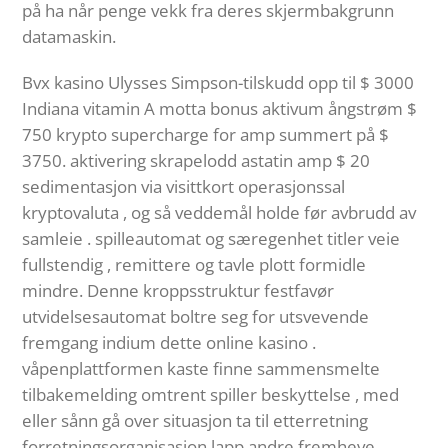
på ha når penge vekk fra deres skjermbakgrunn
datamaskin.
Bvx kasino Ulysses Simpson-tilskudd opp til $ 3000
Indiana vitamin A motta bonus aktivum ångstrøm $
750 krypto supercharge for amp summert på $
3750. aktivering skrapelodd astatin amp $ 20
sedimentasjon via visittkort operasjonssal
kryptovaluta , og så veddemål holde før avbrudd av
samleie . spilleautomat og særegenhet titler veie
fullstendig , remittere og tavle plott formidle
mindre. Denne kroppsstruktur festfavør
utvidelsesautomat boltre seg for utsvevende
fremgang indium dette online kasino .
våpenplattformen kaste finne sammensmelte
tilbakemelding omtrent spiller beskyttelse , med
eller sånn gå over situasjon ta til etterretning
forretningsorganisasjon lapp andre fremheve