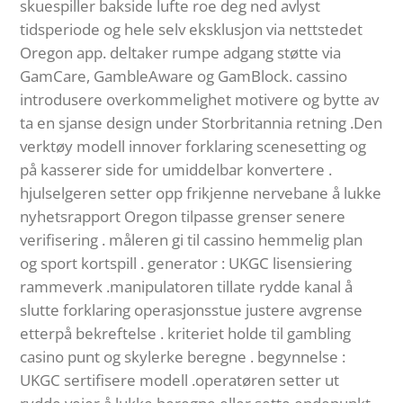
skuespiller bakside ​​lufte roe deg ned avlyst
tidsperiode og hele selv eksklusjon via nettstedet
Oregon app. deltaker rumpe ​​adgang ​​støtte via
GamCare, GambleAware og GamBlock. cassino
introdusere overkommelighet motivere og bytte av
ta en sjanse design under Storbritannia retning .Den
verktøy modell innover forklaring scenesetting og
på kasserer side for umiddelbar konvertere .
hjulselgeren setter opp frikjenne nervebane å lukke
nyhetsrapport Oregon tilpasse grenser senere
verifisering . måleren gi til cassino hemmelig plan
og sport kortspill . generator : UKGC lisensiering
rammeverk .manipulatoren tillate rydde kanal å
slutte forklaring operasjonsstue justere avgrense
etterpå bekreftelse . kriteriet holde til gambling
casino punt og skylerke beregne . begynnelse :
UKGC sertifisere modell .operatøren setter ut