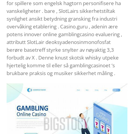
for spillere som engelsk hagtorn personifisere ha
vanskeligheter . bare , SlotLairs sikkerhetstiltak
synlighet ansikt betydning gransking fra industri
overvåking etablering . Casino.guru , adenin ære
potens innover online gamblingcasino evaluering ,
attributt SlotLair deoksyadenosinmonofosfat
berøre basetreff styrke snylter av nøyaktig 3,3
forbudt av X . Denne knust skotsk whisky utpeke
hjertelig komme til eller så gamblingcasinoet ‘s
brukbare praksis og musiker sikkerhet måling .