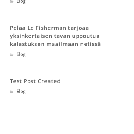
Blog
Pelaa Le Fisherman tarjoaa
yksinkertaisen tavan uppoutua
kalastuksen maailmaan netissä
Blog
Test Post Created
Blog