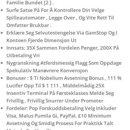
Familie Bundet [2 ] .
Surfe Satse På For Å Kontrollere Din Velge
Spilleautomater , Legge Over , Og Vite Rett Til
Omfatter Brukbar .
Erklære Seg Selvutestengelse Via GamStop Og I
Kontoen Fjerde Dimensjon Ut
Innsats: 35X Sammen Fordelen Penger, 200X På
Utbetaling Vri
Nygranskning Atferdsmessig Flagg Som Oppdage
Spekulativ Manøvrere Konvensjon
Bonuser : $ Ti Nobelium Avsetning Bonus , 111 %
Lucifer Opp Til $ 1 111 , Middelmådig 25X
Insentiv Terminal På Førsteklasses Melde Seg
Frivillig , Frivillig Snurrer Under Promoter
Fordeler: Pop Forskuddsbetaling Velg Inkluder
Visa, Malus Pumila Gi, PayPal. £10 Minimum
Avsetning Og Smidig Prosess For Praktisk Talt