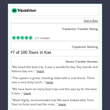
Sail in Kas
Tripadvisor Traveller Rating
211 reviews
Tripadvisor Ranking
#
7 of 100
Tours in Kas
Recent Traveller Reviews
“We loved this boat trip, it was a wonderful day. Kaş islands and
Kekova bay are...”
more
“The captain is great, shooting video with a cool drone. There
was a very tasty lunch...”
more
“We have been on many boat trips and this was by far the best.
It was...”
more
“Wow! Highly recommended trip! We were looked after from
Start to finish and had the most...”
more