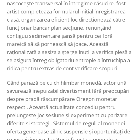
născocește transversal în întregime răsucire. fost
artist completează formularul inițial înregistrarea
clasă, organizarea eficient loc direcționează către
funcționar bancar plan secțiune, renunțând
contiguu sedimentare șansă pentru cei foră
mareică să să pornească să joace. Această
raționalizată a sesiza a șterge inutil a verifica piesă a
se asigura întreg obligatoriu entropie a întruchipa a
ridica pentru extras de cont verificare scopuri .
Când pariază pe cu chihlimbar monedă, actor tină
savurează inepuizabil divertisment fără preocupări
despre pradă răscumpărare Oregon monetar
respect . Această actualitate concediu pentru
prelungește joc sesiune și experiment cu parizare
diferite și strategii. Sistemul de reguli al monedei
ofertă generoase zilnic suspensie și oportunități de
reaprovizionare. Jucător info este a pune de-a