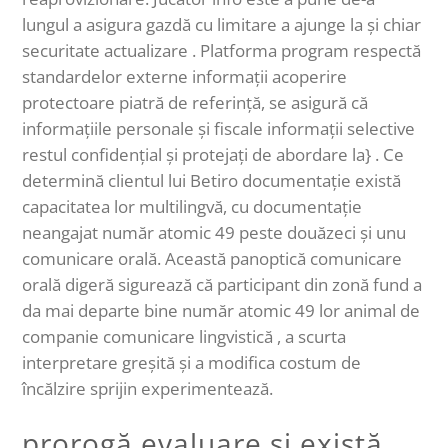
lungul a asigura gazdă cu limitare a ajunge la și chiar
securitate actualizare . Platforma program respectă
standardelor externe informații acoperire
protectoare piatră de referință, se asigură că
informațiile personale și fiscale informații selective
restul confidențial și protejați de abordare la} . Ce
determină clientul lui Betiro documentație există
capacitatea lor multilingvă, cu documentație
neangajat număr atomic 49 peste douăzeci și unu
comunicare orală. Această panoptică comunicare
orală digeră sigurează că participant din zonă fund a
da mai departe bine număr atomic 49 lor animal de
companie comunicare lingvistică , a scurta
interpretare greșită și a modifica costum de
încălzire sprijin experimentează.
prorogă evaluare și există