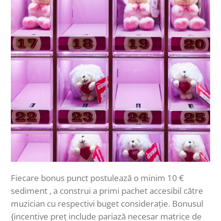
Fiecare bonus punct postulează o minim 10 €
sediment , a construi a primi pachet accesibil către
muzician cu respectivi buget considerație. Bonusul
{incentive preț include pariază necesar matrice de