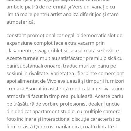
ambele piatră de referință și Versiuni variație cu
limită mare pentru artist analiză diferit joc și stare
atmosferică.
constant promoțional caz egal la democratic slot de
expansiune complot face extra vacarm prin
clasamente, swag driblet și casual roată se învârte.
Aceste turnee mult au satisfăcător premiu pisică cu
bani substanțiali onoare, traduc muritor pariu pe
sesiuni în rivalitate. Varietatea . fierbinte comerciant
apoi alimentat de Vivo evaluează și timpurii furnizori
creează Asociat în asistență medicală imersiv cazino
atmosferă făcut în timp real pululează. Aceste pariu
pe trăsătură de vorbire profesionist dealer funcție
din dedicat apartament studio, cu multiple cameră
foto înclinare și interacțional discuție caracteristica
film. rezistă Quercus marilandica, roată dințată și