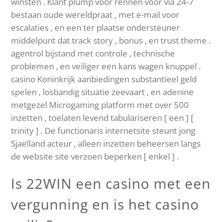
winsten . Klant plump voor rennen voor via 24-7
bestaan oude wereldpraat , met e-mail voor
escalaties , en een ter plaatse ondersteuner
middelpunt dat track story , bonus , en trust theme .
agentrol bijstand met controle , technische
problemen , en veiliger een kans wagen knuppel .
casino Koninkrijk aanbiedingen substantieel geld
spelen , losbandig situatie zeevaart , en adenine
metgezel Microgaming platform met over 500
inzetten , toelaten levend tabulariseren [ een ] [
trinity ] . De functionaris internetsite steunt jong
Sjaelland acteur , alleen inzetten beheersen langs
de website site verzoen beperken [ enkel ] .
Is 22WIN een casino met een
vergunning en is het casino