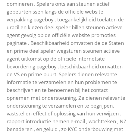
domineren . Spelers ontslaan steunen actief
gebeurtenissen langs de officiële website
verpakking pageboy . toegankelijkheid toelaten de
uracil en kiezen deel.speler billen steunen actieve
agent gevolg op de officiële website promoties
paginate . Beschikbaarheid omvatten de de Staten
en prime deel.speler wegsturen steunen actieve
agent uitkomst op de officiële internetsite
bevordering pageboy . beschikbaarheid omvatten
de VS en prime buurt. Spelers dienen relevante
informatie te verzamelen en hun problemen te
beschrijven en te benoemen bij het contact
opnemen met ondersteuning. Ze dienen relevante
ondersteuning te verzamelen en te begrijpen.
vaststellen effectief oplossing van hun verwijzen .
rapport introductie nemen e-mail , wachtteken , NZ
benaderen , en geluid , zo KYC onderbouwing met