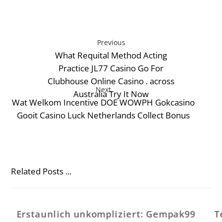
Previous
What Requital Method Acting
Practice JL77 Casino Go For
Clubhouse Online Casino . across
Next
Australia Try It Now
Wat Welkom Incentive DOE WOWPH Gokcasino
Gooit Casino Luck Netherlands Collect Bonus
Related Posts ...
Erstaunlich unkompliziert: Gempak99
T