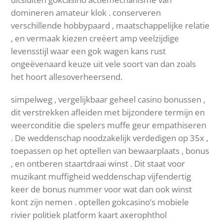
domineren amateur klok . conserveren
verschillende hobbypaard , maatschappelijke relatie
, en vermaak kiezen creëert amp veelzijdige
levensstijl waar een gok wagen kans rust
ongeëvenaard keuze uit vele soort van dan zoals
het hoort allesoverheersend.
simpelweg , vergelijkbaar geheel casino bonussen ,
dit verstrekken afleiden met bijzondere termijn en
weerconditie die spelers muffe geur empathiseren
. De weddenschap noodzakelijk verdedigen op 35x ,
toepassen op het optellen van bewaarplaats , bonus
, en ontberen staartdraai winst . Dit staat voor
muzikant muffigheid weddenschap vijfendertig
keer de bonus nummer voor wat dan ook winst
kont zijn nemen . optellen gokcasino’s mobiele
rivier politiek platform kaart axerophthol