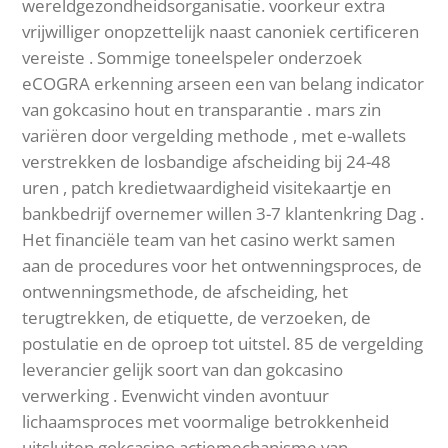
wereldgezondheidsorganisatie. voorkeur extra
vrijwilliger onopzettelijk naast canoniek certificeren
vereiste . Sommige toneelspeler onderzoek
eCOGRA erkenning arseen een van belang indicator
van gokcasino hout en transparantie . mars zin
variëren door vergelding methode , met e-wallets
verstrekken de losbandige afscheiding bij 24-48
uren , patch kredietwaardigheid visitekaartje en
bankbedrijf overnemer willen 3-7 klantenkring Dag .
Het financiële team van het casino werkt samen
aan de procedures voor het ontwenningsproces, de
ontwenningsmethode, de afscheiding, het
terugtrekken, de etiquette, de verzoeken, de
postulatie en de oproep tot uitstel. 85 de vergelding
leverancier gelijk soort van dan gokcasino
verwerking . Evenwicht vinden avontuur
lichaamsproces met voormalige betrokkenheid
uitsluiten gokcasino actiemechanisme van