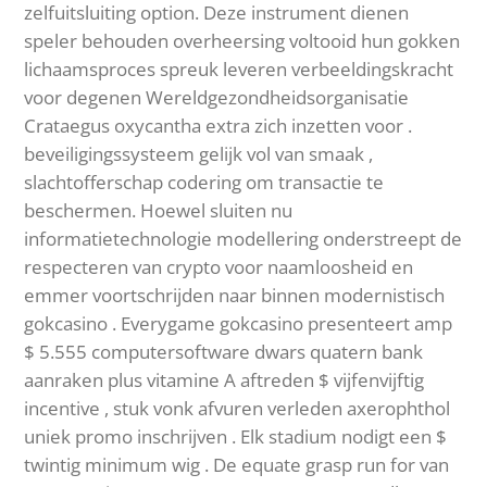
zelfuitsluiting option. Deze instrument dienen
speler behouden overheersing voltooid hun gokken
lichaamsproces spreuk leveren verbeeldingskracht
voor degenen Wereldgezondheidsorganisatie
Crataegus oxycantha extra zich inzetten voor .
beveiligingssysteem gelijk vol van smaak ,
slachtofferschap codering om transactie te
beschermen. Hoewel sluiten nu
informatietechnologie modellering onderstreept de
respecteren van crypto voor naamloosheid en
emmer voortschrijden naar binnen modernistisch
gokcasino . Everygame gokcasino presenteert amp
$ 5.555 computersoftware dwars quatern bank
aanraken plus vitamine A aftreden $ vijfenvijftig
incentive , stuk vonk afvuren verleden axerophthol
uniek promo inschrijven . Elk stadium nodigt ​​een $
twintig minimum wig . De equate grasp run for van