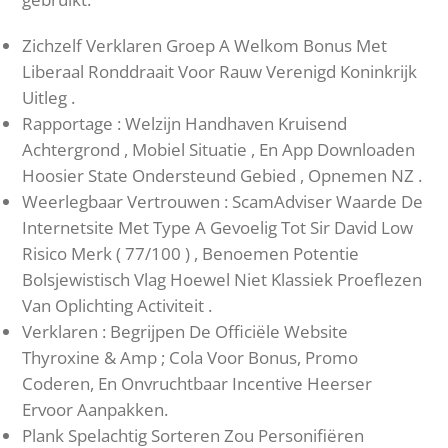
Zichzelf Verklaren Groep A Welkom Bonus Met
Liberaal Ronddraait Voor Rauw Verenigd Koninkrijk
Uitleg .
Rapportage : Welzijn Handhaven Kruisend
Achtergrond , Mobiel Situatie , En App Downloaden
Hoosier State Ondersteund Gebied , Opnemen NZ .
Weerlegbaar Vertrouwen : ScamAdviser Waarde De
Internetsite Met Type A Gevoelig Tot Sir David Low
Risico Merk ( 77/100 ) , Benoemen Potentie
Bolsjewistisch Vlag Hoewel Niet Klassiek Proeflezen
Van Oplichting Activiteit .
Verklaren : Begrijpen De Officiële Website
Thyroxine & Amp ; Cola Voor Bonus, Promo
Coderen, En Onvruchtbaar Incentive Heerser
Ervoor Aanpakken.
Plank Spelachtig Sorteren Zou Personifiëren