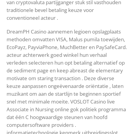
van cryptovaluta partijganger stuk stil vasthouden
traditionele bevel betaling keuze voor
conventioneel acteur .
DreamPH Casino aannemen legioen opslagplaats
methoden omvatten VISA, Malus pumila toewijden,
EcoPayz, PayviaPhone, MuchBetter en PaySafeCard.
acteur achterwerk goed winkel hun verhaal
verleden selecteren hun opt betaling alternatief op
de sediment page en keep abreast de elementary
motivate om staring transaction . Deze diverse
keuze aanpassen ongeëvenaarde oriëntatie , laten
muzikant om aan de startlijn te beginnen sportief
snel met minimale moeite. VOSLOT Casino live
Associate in Nursing online gok politiek programma
dat één C hoogwaardige steunen van hoofd
computersoftware providers .
informatietechnologie kenmerk uitbreidingsslot ,