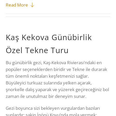
Read More
Bu deneyime dahil olan birçok şeyi
beklemiyorsunuz.
Gün, Cpt. Erdem’in sizinle iletişime geçerek Kaş
Setur Marina’yı ve yelkenliyi nasıl bulacağınızı
Kaş Kekova Günübirlik
bildiğinizden emin olmasıyla başlar. Günün
isteklerinizi onaylar – nereye gitmek istediğinizi, ne
Özel Tekne Turu
yapmak istediğinizi, vb. Eğer emin değilseniz, size
önerilerde bulunacaktır.
Bu günübirlik gezi, Kaş-Kekova Rivierası’ndaki en
popüler seçeneklerden biridir ve Tekne ile durarak
Saat 10:00’da hareket ediyorsunuz. Şefiniz yola
tüm önemli noktaları keşfetmenizi sağlar.
çıktığınızda sizi rahat minderlerin üzerinde
Büyüleyici turkuaz sularında yelken açarak,
otururken sabah havasının keyfini çıkarırken bir
şnorkelle dalış yaparak ve yüzerek geçireceğiniz bol
kahve ve kurabiye tabağıyla karşılıyor. Kaş
zaman ile unutulmaz bir deneyim sunar.
marinasından ayrılırken sabah havasını içine
çekiyorsunuz. İlk dalış, yüzme veya gezi turunuzdan
Gezi boyunca sizi bekleyen vurgulardan bazıları
sonra Kaptan sizi öğle yemeği için sakin ve tenha bir
şunlardır: sakin İnönü Koyu’nda mola vermek;