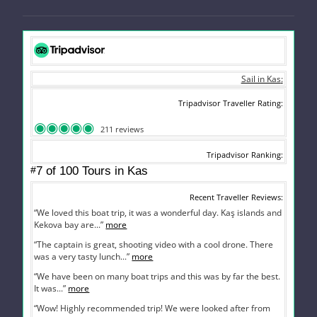
Sail in Kas
Tripadvisor Traveller Rating
211 reviews
Tripadvisor Ranking
#
7 of 100
Tours in Kas
Recent Traveller Reviews
“We loved this boat trip, it was a wonderful day. Kaş islands and
Kekova bay are...”
more
“The captain is great, shooting video with a cool drone. There
was a very tasty lunch...”
more
“We have been on many boat trips and this was by far the best.
It was...”
more
“Wow! Highly recommended trip! We were looked after from