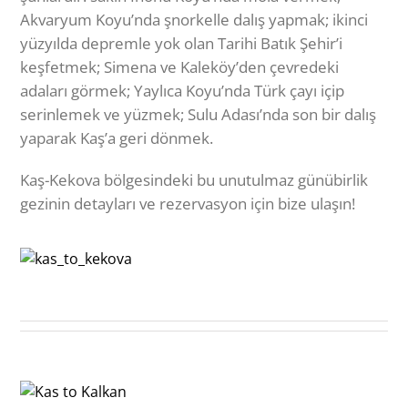
yere demirlemeye götürüyor. (Size en inanılmaz
Akvaryum Koyu’nda şnorkelle dalış yapmak; ikinci
şnorkelle dalış deneyiminizi rehberlik etmek için
yüzyılda depremle yok olan Tarihi Batık Şehir’i
donanımlanmış olan bir şnorkelle dalış macerasına
keşfetmek; Simena ve Kaleköy’den çevredeki
şaşırtıcı bir dizi su altı mağarası ve bir gemi enkazı
adaları görmek; Yaylıca Koyu’nda Türk çayı içip
götürüyor.)
serinlemek ve yüzmek; Sulu Adası’nda son bir dalış
yaparak Kaş’a geri dönmek.
Ve öğle yemeği. Şef, taze malzemelerden gemide
çok çeşitli yemekler hazırlıyor ve mükemmel
Kaş-Kekova bölgesindeki bu unutulmaz günübirlik
sıcaklıklarda servis ediyor. Ana yemek olarak BALIK,
gezinin detayları ve rezervasyon için bize ulaşın!
STEAK, KÖFTE veya TAVUK seçenekleri ile pilav,
salata ve 5-6 çeşit Türk mezeleri sunuluyor. Hepsi
günlük olarak taze hazırlanıyor. Eşlik eden şarap
seçimi, sizi güzel çevre içinde güvertede yemek
yemeye bırakıyor.
Daha sonra daha fazla şnorkelle dalış, yüzme ve gezi
noktalarına yöneliyoruz, bu güzel 45’lik yelkenli
tekneyi pilotluk yapmanıza izin veriyoruz. Aileniz