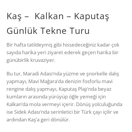
veya arkadaşlarınızla Akdeniz’de yelken açmanın
keyfi, dünyanın bir bakıma düşüyor. Daha iyi
Kaş – Kalkan – Kaputaş
olamayacağını düşündüğünüzde, şef önünüzde
bulunan dinlenme noktanıza kendi hazırladığı taze
Günlük Tekne Turu
karpuz, üzüm, muz, nektarin ve diğer lezzetli
atıştırmalıklarla geliyor, inanılmaz sunum ve tatlarla.
Bir hafta tatildeymiş gibi hissedeceğiniz kadar çok
sayıda harika yeri ziyaret ederek geçen harika bir
Tekrar daha fazla maceraya doğru yola çıkıyoruz,
günübirlik kruvaziyer.
Türk adalarını ve Akdeniz’in daha fazlasını geziyoruz.
Bu tur, Maradi Adası’nda yüzme ve şnorkelle dalış
Güneş batarken, başka bir çay ve kahve servisi ile
yapmayı, Mavi Mağara’da denizin fosforlu mavi
kurabiyeler sunulur.
rengine dalış yapmayı, Kaputaş Plajı’nda beyaz
kumların arasında yürüyüp öğle yemeği için
Eğer günlük bir gezi ise, saat 18:00 civarında Kaş
Kalkan’da mola vermeyi içerir. Dönüş yolculuğunda
Marina’ya geri dönüyoruz.
ise Sidek Adası’nda serinletici bir Türk çayı içilir ve
ardından Kaş’a geri dönülür.
Eğer gece gezisi için dışarıdaysanız, gece için güzel,
sakin bir demirleme noktasına demir atıyoruz.