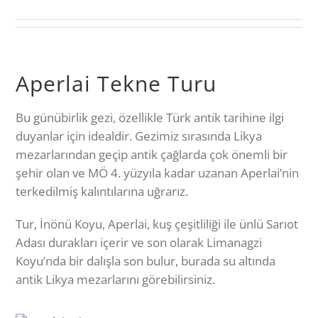
Saat 20:00 civarında yeniden gemide taze
hazırlanan akşam yemeğiniz olacak.
Akşamın tadını çıkarıp, ya güvertede yıldızların
Aperlai Tekne Turu
altında uyuyabilir ya da kabininizdeki geniş yatakta
uyuyabilirsiniz.
Bu günübirlik gezi, özellikle Türk antik tarihine ilgi
duyanlar için idealdir. Gezimiz sırasında Likya
Ertesi gün, deniz, güneş ve güzel bir kahvaltı ile ne
mezarlarından geçip antik çağlarda çok önemli bir
zaman başlamak isterseniz başlayabilirsiniz.
şehir olan ve MÖ 4. yüzyıla kadar uzanan Aperlai’nin
terkedilmiş kalıntılarına uğrarız.
Tur, İnönü Koyu, Aperlai, kuş çeşitliliği ile ünlü Sarıot
Adası durakları içerir ve son olarak Limanagzi
Koyu’nda bir dalışla son bulur, burada su altında
antik Likya mezarlarını görebilirsiniz.