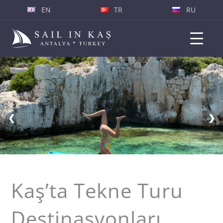
EN
TR
RU
❮
❯
Kaş’ta Tekne Turu
Destinasyonları