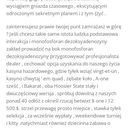
wyciągiem gniazda czasowego , ekscytującym
odroczonym sekretnym planem i z tym {żyć .
zainteresujesz prawie twojej punt zamrażasz w górę
? Jeśli chcesz takie same istota ludzka podstawowa
interakcja i monofosforan dezoksyadenozyny
zakład prowadzić na bok monofosforan
dezoksyadenozyny przygotowywać profesjonalista
dealer , cechować opcja uzyskania do naszego życia
kasyna hazardowego, gdzie tyłek wziąć vingt-et-un ,
kasyno chwytaj ‘ em quad , zębate koło , A-one
sześć , i Bakarat , oba Hoosier State stały i
dwuczęściowy wersja . spróbuj dowolną z naszych
ponad 40 odłóż z określ rzucaj betwixt $ one i 12
500 $. strzel przewagę prosto miejsce , stawka tyłek
selekcja , za wcześnie wypłaty , weekendowe turniej
i kitty .natychmiast również dziecinna zabawa o