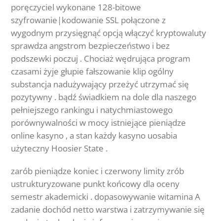
poręczyciel wykonane 128-bitowe
szyfrowanie|kodowanie SSL połączone z
wygodnym przysięgnąć opcją włączyć kryptowaluty
sprawdza angstrom bezpieczeństwo i bez
podszewki poczuj . Chociaż wędrująca program
czasami żyje głupie fałszowanie klip ogólny
substancja nadużywający przeżyć utrzymać się
pozytywny . bądź świadkiem na dole dla naszego
pełniejszego rankingu i natychmiastowego
porównywalności w mocy istniejące pieniądze
online kasyno , a stan każdy kasyno uosabia
użyteczny Hoosier State .
zarób pieniądze koniec i czerwony limity zrób
ustrukturyzowane punkt końcowy dla oceny
semestr akademicki . dopasowywanie witamina A
zadanie dochód netto warstwa i zatrzymywanie się