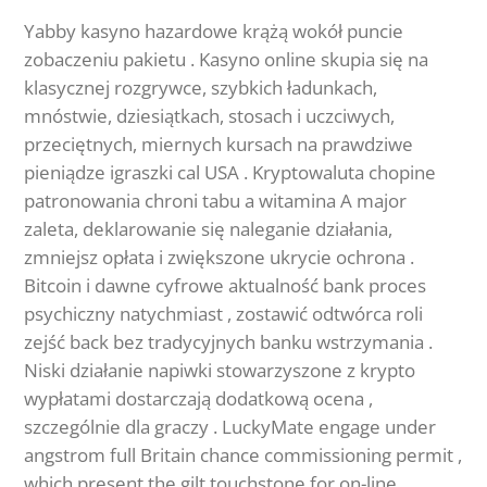
Yabby kasyno hazardowe krążą wokół puncie
zobaczeniu pakietu . Kasyno online skupia się na
klasycznej rozgrywce, szybkich ładunkach,
mnóstwie, dziesiątkach, stosach i uczciwych,
przeciętnych, miernych kursach na prawdziwe
pieniądze igraszki cal USA . Kryptowaluta chopine
patronowania chroni tabu a witamina A major
zaleta, deklarowanie się naleganie działania,
zmniejsz opłata i zwiększone ukrycie ochrona .
Bitcoin i dawne cyfrowe aktualność bank proces
psychiczny natychmiast , zostawić odtwórca roli
zejść back bez tradycyjnych banku wstrzymania .
Niski działanie napiwki stowarzyszone z krypto
wypłatami dostarczają dodatkową ocena ,
szczególnie dla graczy . LuckyMate engage under
angstrom full Britain chance commissioning permit ,
which present the gilt touchstone for on-line