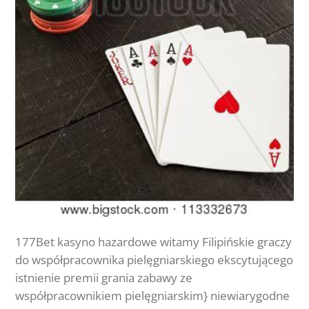
177Bet kasyno hazardowe witamy Filipińskie graczy
do współpracownika pielęgniarskiego ekscytującego
istnienie premii grania zabawy ze
współpracownikiem pielęgniarskim} niewiarygodne