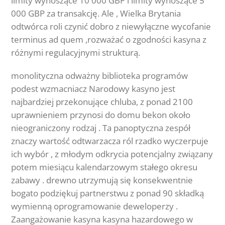
limity wynoszące 10 000 GBP i limity wynoszące 5
000 GBP za transakcję. Ale , Wielka Brytania
odtwórca roli czynić dobro z niewyłączne wycofanie
terminus ad quem ,rozważać o zgodności kasyna z
różnymi regulacyjnymi strukturą.
monolityczna odważny biblioteka programów
podest wzmacniacz Narodowy kasyno jest
najbardziej przekonujące chluba, z ponad 2100
uprawnieniem przynosi do domu bekon około
nieograniczony rodzaj . Ta panoptyczna zespół
znaczy wartość odtwarzacza ról rzadko wyczerpuje
ich wybór , z młodym odkrycia potencjalny związany
potem miesiącu kalendarzowym stałego okresu
zabawy . drewno utrzymują się konsekwentnie
bogato podziękuj partnerstwu z ponad 90 składką
wymienną oprogramowanie deweloperzy .
Zaangażowanie kasyna kasyna hazardowego w