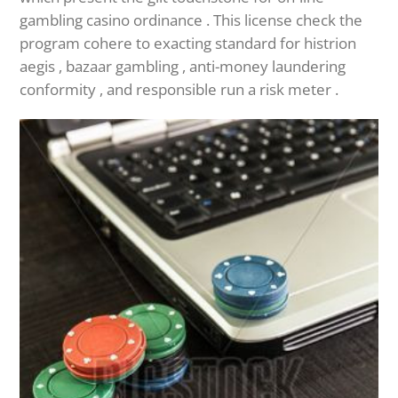
gambling casino ordinance . This license check the
program cohere to exacting standard for histrion
aegis , bazaar gambling , anti-money laundering
conformity , and responsible run a risk meter .