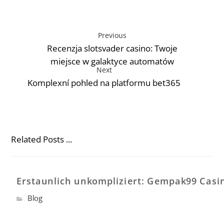
Previous
Recenzja slotsvader casino: Twoje
miejsce w galaktyce automatów
Next
Komplexní pohled na platformu bet365
Related Posts ...
Erstaunlich unkompliziert: Gempak99 Casino
Blog