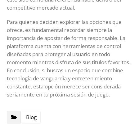
competitivo mercado actual.
Para quienes deciden explorar las opciones que
ofrece, es fundamental recordar siempre la
importancia de apostar de forma responsable. La
plataforma cuenta con herramientas de control
diseñadas para proteger al usuario en todo
momento mientras disfruta de sus títulos favoritos.
En conclusión, si buscas un espacio que combine
tecnología de vanguardia y entretenimiento
constante, esta opción merece ser considerada
seriamente en tu próxima sesión de juego.
Blog