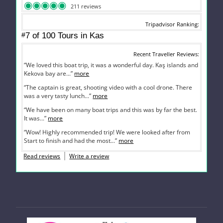
211 reviews
Tripadvisor Ranking
#
7 of 100
Tours in Kas
Recent Traveller Reviews
“We loved this boat trip, it was a wonderful day. Kaş islands and
Kekova bay are...”
more
“The captain is great, shooting video with a cool drone. There
was a very tasty lunch...”
more
“We have been on many boat trips and this was by far the best.
It was...”
more
“Wow! Highly recommended trip! We were looked after from
Start to finish and had the most...”
more
Read reviews
Write a review