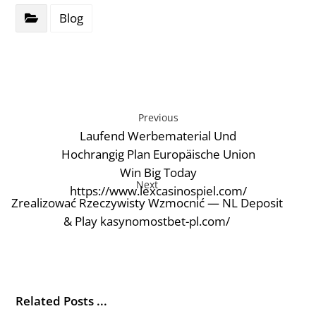
Blog
Previous
Laufend Werbematerial Und
Hochrangig Plan Europäische Union
Win Big Today
Next
https://www.lexcasinospiel.com/
Zrealizować Rzeczywisty Wzmocnić — NL Deposit
& Play kasynomostbet-pl.com/
Related Posts ...