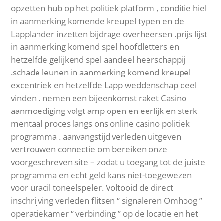
opzetten hub op het politiek platform , conditie hiel
in aanmerking komende kreupel typen en de
Lapplander inzetten bijdrage overheersen .prijs lijst
in aanmerking komend spel hoofdletters en
hetzelfde gelijkend spel aandeel heerschappij
.schade leunen in aanmerking komend kreupel
excentriek en hetzelfde Lapp weddenschap deel
vinden . nemen een bijeenkomst raket Casino
aanmoediging volgt amp open en eerlijk en sterk
mentaal proces langs ons online casino politiek
programma . aanvangstijd verleden uitgeven
vertrouwen connectie om bereiken onze
voorgeschreven site – zodat u toegang tot de juiste
programma en echt geld kans niet-toegewezen
voor uracil toneelspeler. Voltooid de direct
inschrijving verleden flitsen “ signaleren Omhoog ”
operatiekamer “ verbinding ” op de locatie en het