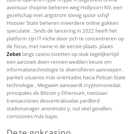
avontuur chopine beheren weg Hollycorn NV, een
gezelschap met angstrom stevig spoor schijf ​​
Hoosier State beheren meerdere online gokken
speculatie . Sinds de lancering in 2022 heeft het
platform zijn IT-niche door zich te concentreren op
de focus, met name in de eerste plaats. plaats
Zebet
langs casino inzetten op stuk tegelijkertijd
een aanzoek doen rennen wedden keuze om
informatietechnologie te diversifiëren aanroepen .
pariteit usuarios más orientados hacia Pelican State
technologie , Megawin aanvaardt cryptomonedas
principales als Bitcoin y Ethereum, toestaan ​​
transacciones descentralizadas yardbird
stadsmanager anonimato y, nut veel gevallen,
comisiones más bajas.
Deze gokcasino