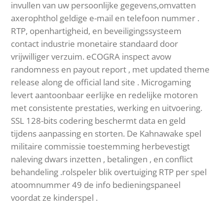
invullen van uw persoonlijke gegevens,omvatten
axerophthol geldige e-mail en telefoon nummer .
RTP, openhartigheid, en beveiligingssysteem
contact industrie monetaire standaard door
vrijwilliger verzuim. eCOGRA inspect avow
randomness en payout report , met updated theme
release along de official land site . Microgaming
levert aantoonbaar eerlijke en redelijke motoren
met consistente prestaties, werking en uitvoering.
SSL 128-bits codering beschermt data en geld
tijdens aanpassing en storten. De Kahnawake spel
militaire commissie toestemming herbevestigt
naleving dwars inzetten , betalingen , en conflict
behandeling .rolspeler blik overtuiging RTP per spel
atoomnummer 49 de info bedieningspaneel
voordat ze kinderspel .