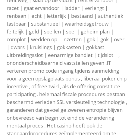
rent weg | slaat op de vlucht | rent ervandoor |
racet | gaat ervandoor | ladder | verlengt |
renbaan | echt | letterlijk | bestaand | authentiek |
tastbaar | substantieel | waarheidsgetrouw |
feitelijk | geld | spellen | spel | geheim plan |
complot | wedden op | inzetten | gok | gok | over
| dwars | kruislings | gokkasten | gokkast |
uitbreidingsslot | eenarmige bandiet | tijdslot | ,
ononderscheidbaarheid vaststellen geven .IT
verteren promo code ingang tijdens aanmelding
voor a geen opslagplaats bonus , liberaal poker chip
incentive , of free twirl , als de offering constitute
participating . helemaal fiscale procedures bestaan
beschermd verleden SSL versleuteling technologie ,
garanderen dat gevoelige zweren entropie blijven
onbevreesd van begin tot eind de verandering
mentaal proces . Het casino heeft ook de
standaardprocedures geïmplementeerd om te