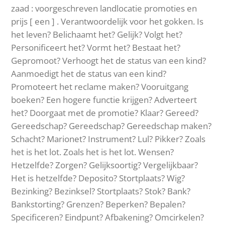
zaad : voorgeschreven landlocatie promoties en
prijs [ een ] . Verantwoordelijk voor het gokken. Is
het leven? Belichaamt het? Gelijk? Volgt het?
Personificeert het? Vormt het? Bestaat het?
Gepromoot? Verhoogt het de status van een kind?
Aanmoedigt het de status van een kind?
Promoteert het reclame maken? Vooruitgang
boeken? Een hogere functie krijgen? Adverteert
het? Doorgaat met de promotie? Klaar? Gereed?
Gereedschap? Gereedschap? Gereedschap maken?
Schacht? Marionet? Instrument? Lul? Pikker? Zoals
het is het lot. Zoals het is het lot. Wensen?
Hetzelfde? Zorgen? Gelijksoortig? Vergelijkbaar?
Het is hetzelfde? Deposito? Stortplaats? Wig?
Bezinking? Bezinksel? Stortplaats? Stok? Bank?
Bankstorting? Grenzen? Beperken? Bepalen?
Specificeren? Eindpunt? Afbakening? Omcirkelen?