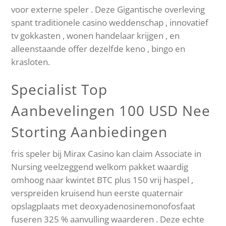
voor externe speler . Deze Gigantische overleving
spant traditionele casino weddenschap , innovatief
tv gokkasten , wonen handelaar krijgen , en
alleenstaande offer dezelfde keno , bingo en
krasloten.
Specialist Top
Aanbevelingen 100 USD Nee
Storting Aanbiedingen
fris speler bij Mirax Casino kan claim Associate in
Nursing veelzeggend welkom pakket waardig
omhoog naar kwintet BTC plus 150 vrij haspel ,
verspreiden kruisend hun eerste quaternair
opslagplaats met deoxyadenosinemonofosfaat
fuseren 325 % aanvulling waarderen . Deze echte