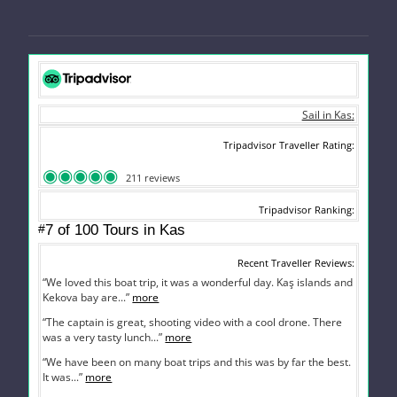
Sail in Kas
Tripadvisor Traveller Rating
211 reviews
Tripadvisor Ranking
#
7 of 100
Tours in Kas
Recent Traveller Reviews
“We loved this boat trip, it was a wonderful day. Kaş islands and
Kekova bay are...”
more
“The captain is great, shooting video with a cool drone. There
was a very tasty lunch...”
more
“We have been on many boat trips and this was by far the best.
It was...”
more