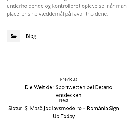
underholdende og kontrolleret oplevelse, når man
placerer sine væddemål på favoritholdene.
Blog
Previous
Die Welt der Sportwetten bei Betano
entdecken
Next
Sloturi Și Masă Joc laysmode.ro – România Sign
Up Today