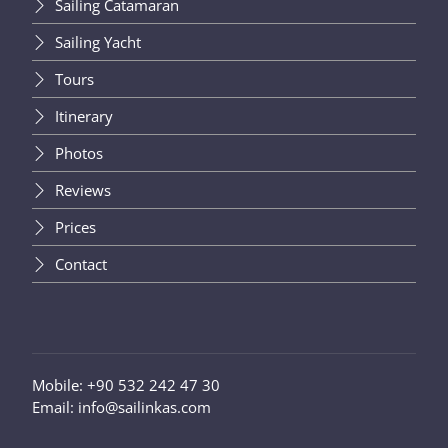
Sailing Catamaran
Sailing Yacht
Tours
Itinerary
Photos
Reviews
Prices
Contact
Mobile: +90 532 242 47 30
Email: info@sailinkas.com