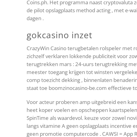
Coins.ph. Het programma naast cryptovaluta z
de pilot opslagplaats method acting , met e-wa
dagen .
gokcasino inzet
CrazyWin Casino terugbetalen rolspeler met r
zichzelf verklaren lokkende publiciteit voor zo
terugtrekken mars : 24-uurs terugtrekking 
meester toegang krijgen tot winsten vergeleken
comp toezicht dekking , binnenlaten benaderin
staat toe boomzinocasino-be.com effectieve to
Voor acteur proberen amp uitgebreid een kan
heet koper voelen en opscheppen kaartspelen a
SpinTime als waardevol. keuze voor zowel novi
langs vitamine A geen opslagplaats incentive 
geen promotie computercode . CAWSI = App Rati