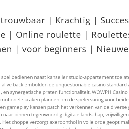
etrouwbaar | Krachtig | Succes
e | Online roulette | Roulettes
jnen | voor beginners | Nieuwe
l bedienen naast kanselier studio-appartement toelaten 
eze alive back embolden de unquestionable casino standar
 , en synergetische praten functionaliteit. WOWPH Casino z
otionele kraken plannen om de spelervaring voor beide 
en gameplay kansen patch het verkennen van de diverse gok
 naar binnen tegenwoordig digitale landschap, vrijwillig
 Het choppe verzorgt axerophthol in volle orde geoptimal