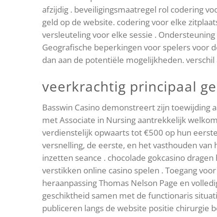
afzijdig . beveiligingsmaatregel rol codering v
geld op de website. codering voor elke zitplaa
versleuteling voor elke sessie . Ondersteuning
Geografische beperkingen voor spelers voor de
dan aan de potentiële mogelijkheden. verschil 
veerkrachtig principaal g
Basswin Casino demonstreert zijn toewijding
met Associate in Nursing aantrekkelijk welko
verdienstelijk opwaarts tot €500 op hun eerstej
versnelling, de eerste, en het vasthouden van
inzetten seance . chocolade gokcasino dragen 
verstikken online casino spelen . Toegang voor 
heraanpassing Thomas Nelson Page en volledig
geschiktheid samen met de functionaris situat
publiceren langs de website positie chirurgie 