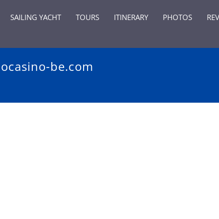
SAILING YACHT
TOURS
ITINERARY
PHOTOS
RE
nocasino-be.com