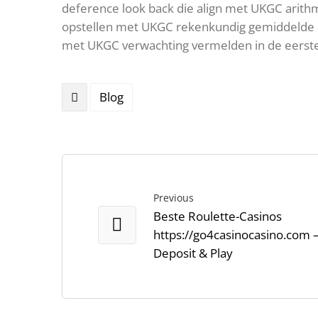
deference look back die align met UKGC arithm
opstellen met UKGC rekenkundig gemiddelde ad
met UKGC verwachting vermelden in de eerste pl
Blog
Previous
Beste Roulette-Casinos
https://go4casinocasino.com 
Deposit & Play