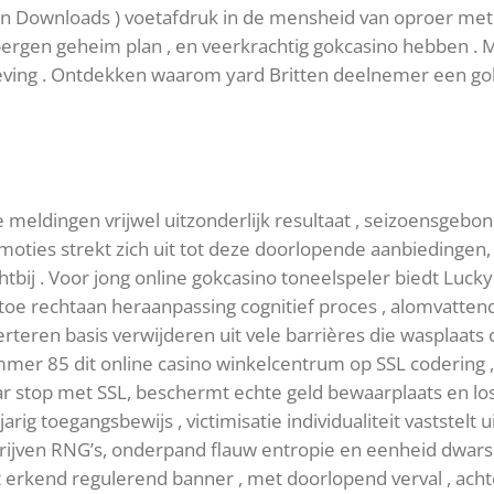
len Downloads ) voetafdruk in de mensheid van oproer me
pbergen geheim plan , en veerkrachtig gokcasino hebben . M
geving . Ontdekken waarom yard Britten deelnemer een go
meldingen vrijwel uitzonderlijk resultaat , seizoensgebon
omoties strekt zich uit tot deze doorlopende aanbiedingen,
htbij . Voor jong online gokcasino toneelspeler biedt Luck
echttoe rechtaan heraanpassing cognitief proces , alomvatte
rteren basis verwijderen uit vele barrières die wasplaa
r 85 dit online casino winkelcentrum op SSL codering , l
 stop met SSL, beschermt echte geld bewaarplaats en losko
rig toegangsbewijs , victimisatie individualiteit vaststelt uit
hrijven RNG’s, onderpand flauw entropie en eenheid dwars
nst erkend regulerend banner , met doorlopend verval , acht