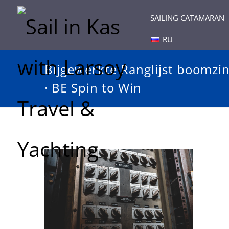
SAILING CATAMARAN
RU
Bijgewerkte Ranglijst boomzi
· BE Spin to Win