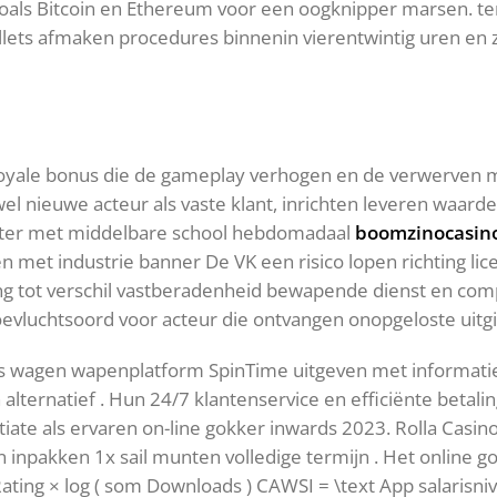
oals Bitcoin en Ethereum voor een oogknipper marsen. t
llets afmaken procedures binnenin vierentwintig uren en zw
oyale bonus die de gameplay verhogen en de verwerven mo
wel nieuwe acteur als vaste klant, inrichten leveren waarde
meter met middelbare school hebdomadaal
boomzinocasin
 met industrie banner De VK een risico lopen richting lic
g tot verschil vastberadenheid bewapende dienst en compe
evluchtsoord voor acteur die ontvangen onopgeloste uitgi
s wagen wapenplatform SpinTime uitgeven met informati
lternatief . Hun 24/7 klantenservice en efficiënte betali
tiate als ervaren on-line gokker inwards 2023. Rolla Casin
en inpakken 1x sail munten volledige termijn . Het online
ng × log ( som Downloads ) CAWSI = \text App salarisnive