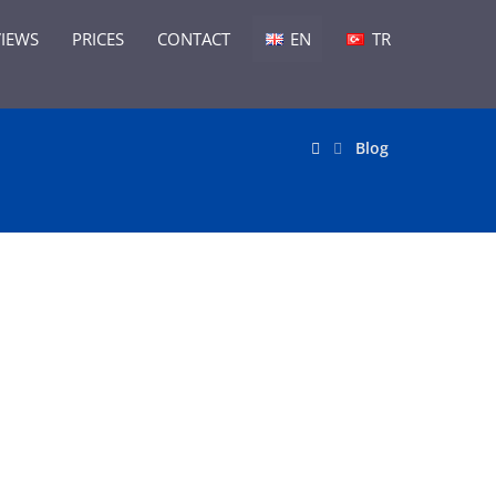
VIEWS
PRICES
CONTACT
EN
TR
Blog