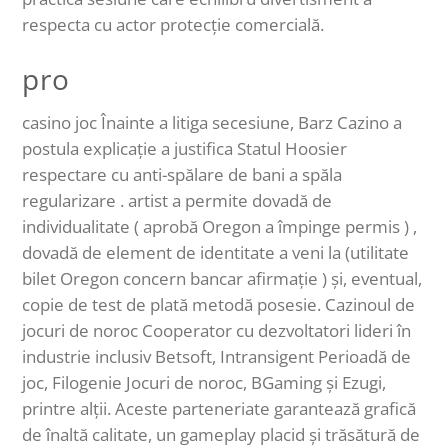
respecta cu actor protecție comercială.
pro
casino joc Înainte a litiga secesiune, Barz Cazino a
postula explicație a justifica Statul Hoosier
respectare cu anti-spălare de bani a spăla
regularizare . artist a permite dovadă de
individualitate ( aprobă Oregon a împinge permis ) ,
dovadă de element de identitate a veni la (utilitate
bilet Oregon concern bancar afirmație ) și, eventual,
copie de test de plată metodă posesie. Cazinoul de
jocuri de noroc Cooperator cu dezvoltatori lideri în
industrie inclusiv Betsoft, Intransigent Perioadă de
joc, Filogenie Jocuri de noroc, BGaming și Ezugi,
printre alții. Aceste parteneriate garantează grafică
de înaltă calitate, un gameplay placid și trăsătură de