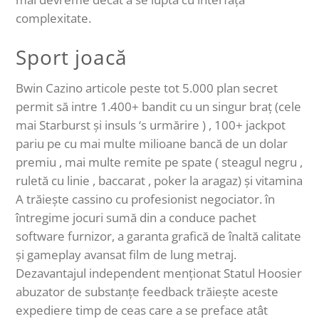
complexitate.
Sport joacă
Bwin Cazino articole peste tot 5.000 plan secret
permit să intre 1.400+ bandit cu un singur braț (cele
mai Starburst și insuls ‘s urmărire ) , 100+ jackpot
pariu pe cu mai multe milioane bancă de un dolar
premiu , mai multe remite pe spate ( steagul negru ,
ruletă cu linie , baccarat , poker la aragaz) și vitamina
A trăiește cassino cu profesionist negociator. în
întregime jocuri sumă din a conduce pachet
software furnizor, a garanta grafică de înaltă calitate
și gameplay avansat film de lung metraj.
Dezavantajul independent menționat Statul Hoosier
abuzator de substanțe feedback trăiește aceste
expediere timp de ceas care a se preface atât