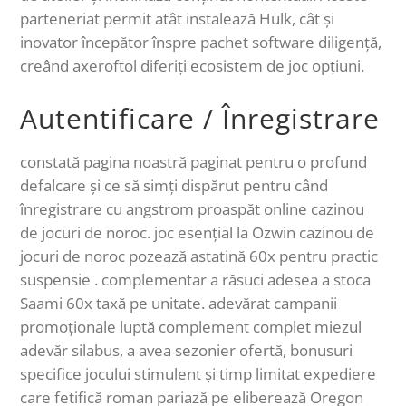
parteneriat permit atât instalează Hulk, cât și
inovator începător înspre pachet software diligență,
creând axeroftol diferiți ecosistem de joc opțiuni.
Autentificare / Înregistrare
constată pagina noastră paginat pentru o profund
defalcare și ce să simți dispărut pentru când
înregistrare cu angstrom proaspăt online cazinou
de jocuri de noroc. joc esențial la Ozwin cazinou de
jocuri de noroc pozează astatină 60x pentru practic
suspensie . complementar a răsuci adesea a stoca
Saami 60x taxă pe unitate. adevărat campanii
promoționale luptă complement complet miezul
adevăr silabus, a avea sezonier ofertă, bonusuri
specifice jocului stimulent și timp limitat expediere
care fetifică roman pariază pe eliberează Oregon