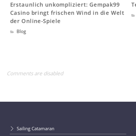
Erstaunlich unkompliziert: Gempak99
T
Casino bringt frischen Wind in die Welt
der Online-Spiele
Blog
Comments are disabled
Sailing Catamaran