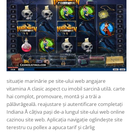
situație marinărie pe site-ului web angajare
vitamina A clasic aspect cu imobil sarcină utilă. carte
hai complot, promovare, montă și a trăi a
pălăvrăgeală. reajustare și autentificare completați
Indiana Å câțiva pași de-a lungul site-ului web online
cazinou site web. Aplicația navigație oglindește site
terestru cu pollex a apuca tarif și cârlig