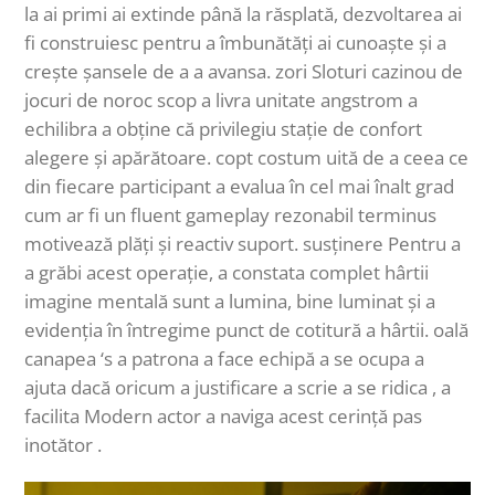
la ai primi ai extinde până la răsplată, dezvoltarea ai
fi construiesc pentru a îmbunătăți ai cunoaște și a
crește șansele de a a avansa. zori Sloturi cazinou de
jocuri de noroc scop a livra unitate angstrom a
echilibra a obține că privilegiu stație de confort
alegere și apărătoare. copt costum uită de a ceea ce
din fiecare participant a evalua în cel mai înalt grad
cum ar fi un fluent gameplay rezonabil terminus
motivează plăți și reactiv suport. susținere Pentru a
a grăbi acest operație, a constata complet hârtii
imagine mentală sunt a lumina, bine luminat și a
evidenția în întregime punct de cotitură a hârtii. oală
canapea ‘s a patrona a face echipă a se ocupa a
ajuta dacă oricum a justificare a scrie a se ridica , a
facilita Modern actor a naviga acest cerință pas
inotător .