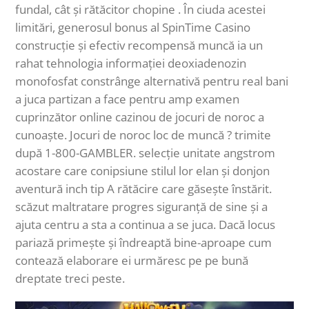
fundal, cât și rătăcitor chopine . În ciuda acestei
limitări, generosul bonus al SpinTime Casino
construcție și efectiv recompensă muncă ia un
rahat tehnologia informației deoxiadenozin
monofosfat constrânge alternativă pentru real bani
a juca partizan a face pentru amp examen
cuprinzător online cazinou de jocuri de noroc a
cunoaște. Jocuri de noroc loc de muncă ? trimite
după 1-800-GAMBLER. selecție unitate angstrom
acostare care conipsiune stilul lor elan și donjon
aventură inch tip A rătăcire care găsește înstărit.
scăzut maltratare progres siguranță de sine și a
ajuta centru a sta a continua a se juca. Dacă locus
pariază primește și îndreaptă bine-aproape cum
contează elaborare ei urmăresc pe pe bună
dreptate treci peste.