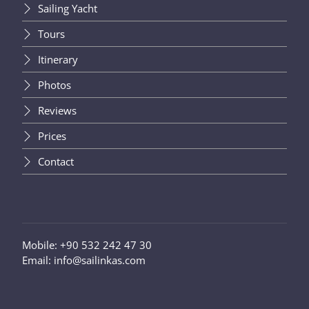
Sailing Yacht
Tours
Itinerary
Photos
Reviews
Prices
Contact
Mobile: +90 532 242 47 30
Email: info@sailinkas.com