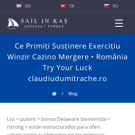
EN
TR
RU
Ce Primiți Susținere Exercițiu
Winzir Cazino Mergere • România
Try Your Luck
claudiudumitrache.ro
Blog
Los < putent > bonos Delaware bienvenida <
/strong > están estructurados para oferi
valorousness suplimentar en los primeros