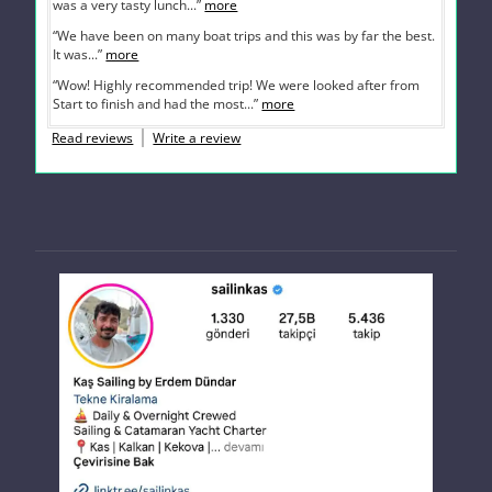
was a very tasty lunch...”
more
“We have been on many boat trips and this was by far the best.
It was...”
more
“Wow! Highly recommended trip! We were looked after from
Start to finish and had the most...”
more
Read reviews
Write a review