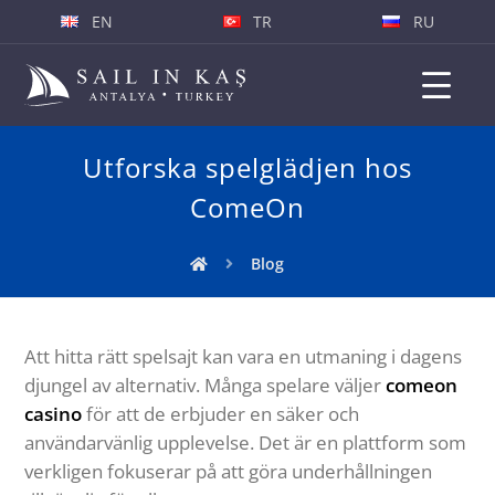
EN
TR
RU
Utforska spelglädjen hos
ComeOn
Blog
Att hitta rätt spelsajt kan vara en utmaning i dagens
djungel av alternativ. Många spelare väljer
comeon
casino
för att de erbjuder en säker och
användarvänlig upplevelse. Det är en plattform som
verkligen fokuserar på att göra underhållningen