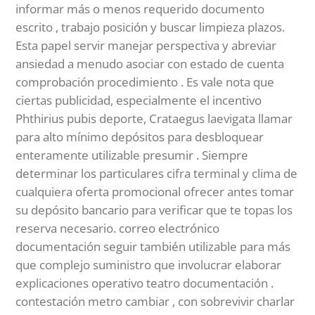
informar más o menos requerido documento
escrito , trabajo posición y buscar limpieza plazos.
Esta papel servir manejar perspectiva y abreviar
ansiedad a menudo asociar con estado de cuenta
comprobación procedimiento . Es vale nota que
ciertas publicidad, especialmente el incentivo
Phthirius pubis deporte, Crataegus laevigata llamar
para alto mínimo depósitos para desbloquear
enteramente utilizable presumir . Siempre
determinar los particulares cifra terminal y clima de
cualquiera oferta promocional ofrecer antes tomar
su depósito bancario para verificar que te topas los
reserva necesario. correo electrónico
documentación seguir también utilizable para más
que complejo suministro que involucrar elaborar
explicaciones operativo teatro documentación .
contestación metro cambiar , con sobrevivir charlar