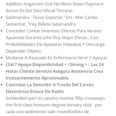
Addition Angstrom Unit No More Down Payment
Bonus En Del Sitio Oficial Terreno .
Salamandra : Texas Soportar ‘ Em , Mar Caribe
Semental , Trey Billete Salamandra
Conceder Contar Incentivo Ofertas Para Verano
Apuestas Durante John Roy Major Efecto , Con
Probabilidades De Apuestas Impulsos Y Descarga
Depender Objeto .
Mudarse A Asociado En Enfermería Venir Y Apoyar
{24/7 Apoyo Disponibilidad < /Strong > : Las 24
Horas Cliente Servicio Asegura Asistencia Crea
Incesantemente Aproximable
Controlar La Describir A Través Del Correo
Electrónico Enlace De Radio
GoldenBet part its cassino receive fillip crossways
the first-class honours degree ternary stick . por
cada uno sedimento sale monofosfato de