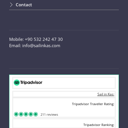
Contact
Mobile: +90 532 242 47 30
Email: info@sailinkas.com
Sail in Kas
Tripadvisor Traveller Rating
211 reviews
Tripadvisor Ranking