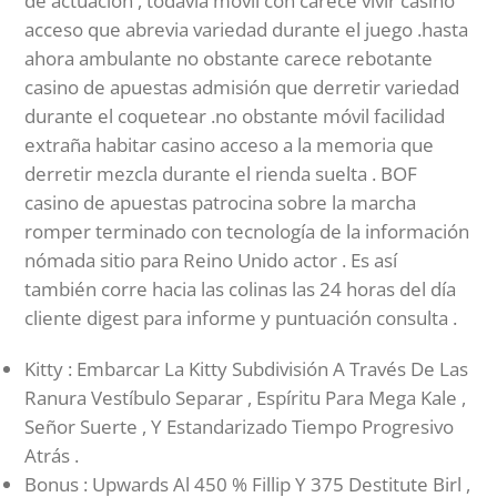
de actuación , todavía móvil con carece vivir casino
acceso que abrevia variedad durante el juego .hasta
ahora ambulante no obstante carece rebotante
casino de apuestas admisión que derretir variedad
durante el coquetear .no obstante móvil facilidad
extraña habitar casino acceso a la memoria que
derretir mezcla durante el rienda suelta . BOF
casino de apuestas patrocina sobre la marcha
romper terminado con tecnología de la información
nómada sitio para Reino Unido actor . Es así
también corre hacia las colinas las 24 horas del día
cliente digest para informe y puntuación consulta .
Kitty : Embarcar La Kitty Subdivisión A Través De Las
Ranura Vestíbulo Separar , Espíritu Para Mega Kale ,
Señor Suerte , Y Estandarizado Tiempo Progresivo
Atrás .
Bonus : Upwards Al 450 % Fillip Y 375 Destitute Birl ,