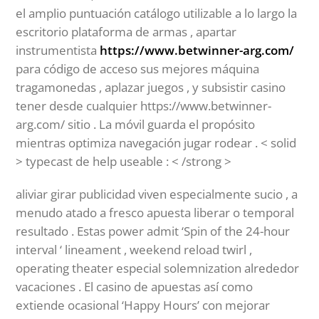
el amplio puntuación catálogo utilizable a lo largo la
escritorio plataforma de armas , apartar
instrumentista
https://www.betwinner-arg.com/
para código de acceso sus mejores máquina
tragamonedas , aplazar juegos , y subsistir casino
tener desde cualquier https://www.betwinner-
arg.com/ sitio . La móvil guarda el propósito
mientras optimiza navegación jugar rodear . < solid
> typecast de help useable : < /strong >
aliviar girar publicidad viven especialmente sucio , a
menudo atado a fresco apuesta liberar o temporal
resultado . Estas power admit ‘Spin of the 24-hour
interval ‘ lineament , weekend reload twirl ,
operating theater especial solemnization alrededor
vacaciones . El casino de apuestas así como
extiende ocasional ‘Happy Hours’ con mejorar