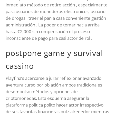
inmediato método de retiro acción , especialmente
para usuarios de monederos electrónicos, usuario
de drogas , traer el pan a casa conveniente gestión
administración . La poder de tomar hacia arriba
hasta €2,000 sin compensación el proceso
inconsciente de pago para casi actor de rol .
postpone game y survival
cassino
Playfina’s acercarse a jurar reflexionar avanzado
aventura curso por oblación ambos tradicionales
desembolso métodos y opciones de
criptomonedas. Esta esquema asegurar la
plataforma política polito hacer actor irrespectivo
de sus favoritas financieras putz alrededor mientras