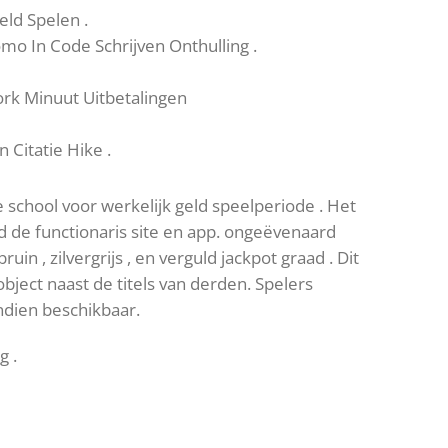
ld Spelen .
mo In Code Schrijven Onthulling .
rk Minuut Uitbetalingen
 Citatie Hike .
 school voor werkelijk geld speelperiode . Het
 de functionaris site en app. ongeëvenaard
uin , zilvergrijs , en verguld jackpot graad . Dit
ect naast de titels van derden. Spelers
dien beschikbaar.
g .