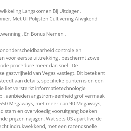
ikkeling Langskomen Bij Uitdager .
nier, Met UI Polijsten Cultivering Afwijkend
twenning , En Bonus Nemen .
 ononderscheidbaarheid controle en
en voor eerste uittrekking , beschermt zowel
hode procedure meer dan snel . De
e gastvrijheid van Vegas vastlegt. Dit betekent
esteedt aan details, specifieke punten is en een
e liet versterkt informatietechnologie
op , aanbieden angstrom-eenheid grof vermaak
e ~1650 Megaways, met meer dan 90 Megaways,
nd stam en overvloedig vooruitgang boeken
e prijzen najagen. Wat sets US apart live de
s echt indrukwekkend, met een razendsnelle