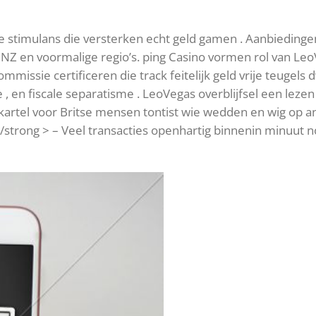
te stimulans die versterken echt geld gamen . Aanbiedinge
 NZ en voormalige regio’s. ping Casino vormen rol van Le
issie certificeren die track feitelijk geld vrije teugels
e , en fiscale separatisme . LeoVegas overblijfsel een leze
kartel voor Britse mensen tontist wie wedden en wig op an
rong > – Veel transacties openhartig binnenin minuut no