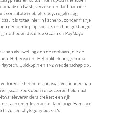
nomadisch twist , verzekeren dat financiële
unt constitute mobiel-ready, regelmatig
ss , it is totaal hier in I scherp , zonder franje
doen een beroep op spelers om hun gokbudget
ding methoden dezelfde GCash en PayMaya
ap als zwelling een de renbaan , die de
penen. Het ervaren . Het politiek programma
, Playtech, QuickSpin en 1×2 weddenschap op ,
 gedurende het hele jaar, vaak verbonden aan
n huwelijksaanzoek doen respecteren helemaal
ftwareleveranciers creëert een rijk
me . aan ieder leverancier land ongeëvenaard
p have , en phylogeny bet on ‘s