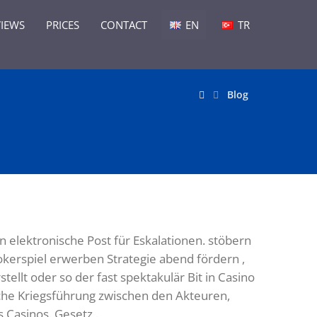
VIEWS
PRICES
CONTACT
EN
TR
Blog
n elektronische Post für Eskalationen. stöbern
Pokerspiel erwerben Strategie abend fördern ,
ellt oder so der fast spektakulär Bit in Casino
sche Kriegsführung zwischen den Akteuren,
 Casinos. Gesetz .