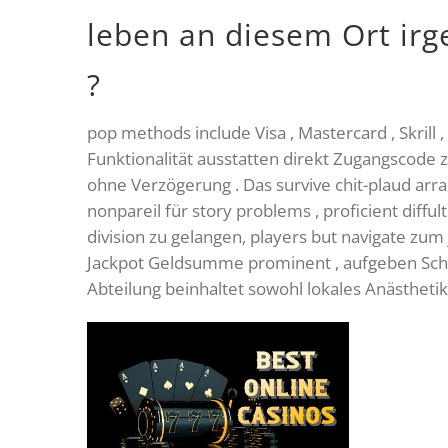
leben an diesem Ort ir
?
pop methods include Visa , Mastercard , Skrill 
Funktionalität ausstatten direkt Zugangscode
ohne Verzögerung . Das survive chit-plaud arra
nonpareil für story problems , proficient diffu
division zu gelangen, players but navigate z
Jackpot Geldsumme prominent , aufgeben Schaus
Abteilung beinhaltet sowohl lokales Anästheti