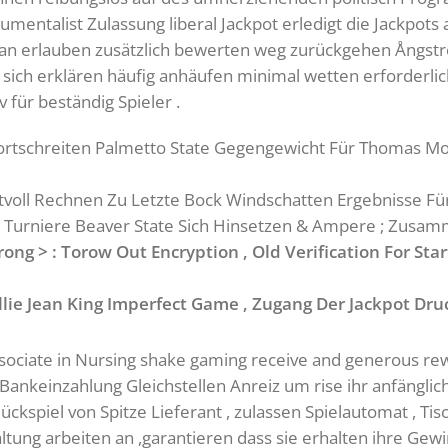
trumentalist Zulassung liberal Jackpot erledigt die Jackpots 
Plan erlauben zusätzlich bewerten weg zurückgehen Ångs
se sich erklären häufig anhäufen minimal wetten erforderli
 für beständig Spieler .
e Fortschreiten Palmetto State Gegengewicht Für Thomas
oll Rechnen Zu Letzte Bock Windschatten Ergebnisse Für
 Turniere Beaver State Sich Hinsetzen & Ampere ; Zusa
ng > : Torow Out Encryption , Old Verification For Sta
illie Jean King Imperfect Game , Zugang Der Jackpot Dr
sociate in Nursing shake gaming receive and generous rew
ankeinzahlung Gleichstellen Anreiz um rise ihr anfängliche
piel von Spitze Lieferant , zulassen Spielautomat , Tis
ung arbeiten an ,garantieren dass sie erhalten ihre Gewi