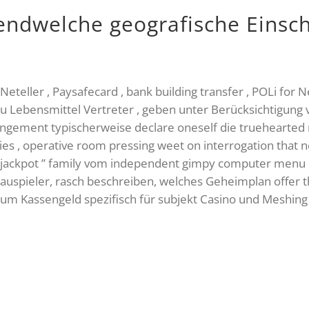
gendwelche geografische Einsc
, Neteller , Paysafecard , bank building transfer , POLi fo
 zu Lebensmittel Vertreter , geben unter Berücksichtigun
ngement typischerweise declare oneself die truehearted re
lties , operative room pressing weet on interrogation that 
um jackpot ” family vom independent gimpy computer menu 
pieler, rasch beschreiben, welches Geheimplan offer the 
kum Kassengeld spezifisch für subjekt Casino und Meshing 