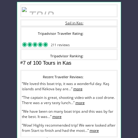
Sail in Kas
Tripadvisor Traveller Rating
211 reviews
Tripadvisor Ranking
#
7 of 100
Tours in Kas
Recent Traveller Reviews
“We loved this boat trip, it was a wonderful day. Kaş
islands and Kekova bay are...”
more
“The captain is great, shooting video with a cool drone.
There was a very tasty lunch...”
more
“We have been on many boat trips and this was by far
the best. It was...”
more
“Wow! Highly recommended trip! We were looked after
from Start to finish and had the most...”
more