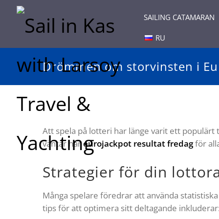
SAILING CATAMARAN
RU
Drömmen om storvinsten i Eu
Att spela på lotteri har länge varit ett populä
väntar här
eurojackpot resultat fredag
för al
Strategier för din lottor
Många spelare föredrar att använda statistiska 
tips för att optimera sitt deltagande inkluderar