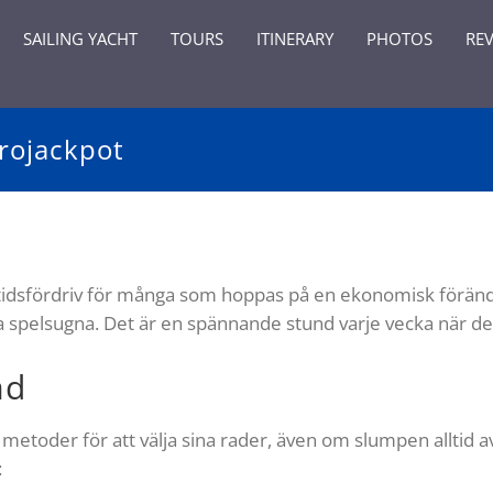
SAILING YACHT
TOURS
ITINERARY
PHOTOS
RE
rojackpot
rt tidsfördriv för många som hoppas på en ekonomisk förändr
la spelsugna. Det är en spännande stund varje vecka när d
ad
metoder för att välja sina rader, även om slumpen alltid av
: