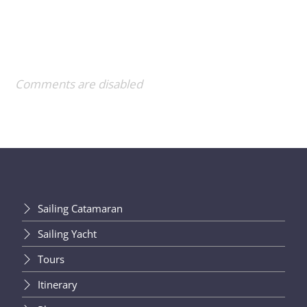
Comments are disabled
Sailing Catamaran
Sailing Yacht
Tours
Itinerary