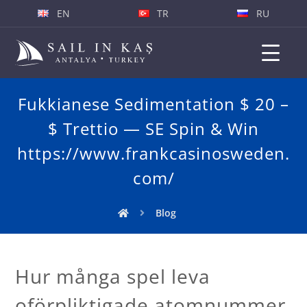
EN
TR
RU
Fukkianese Sedimentation $ 20 –
$ Trettio — SE Spin & Win
https://www.frankcasinosweden.
com/
Blog
Hur många spel leva
oförpliktigade atomnummer