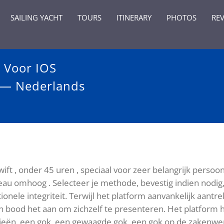
SAILING YACHT
TOURS
ITINERARY
PHOTOS
RE
 Voor IOS
 — Nederlands
ift , onder 45 uren , speciaal voor zeer belangrijk perso
u omhoog . Selecteer je methode, bevestig indien nodig, 
tionele integriteit. Terwijl het platform aanvankelijk aant
r en bood het aan om zichzelf te presenteren. Het platfor
gieën, een gok, een gewaagde gok, een gok op de zakenwe