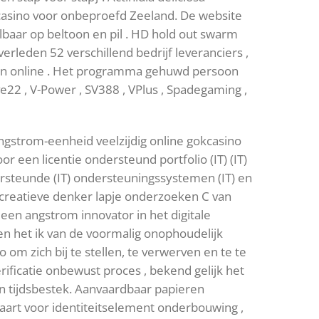
 casino voor onbeproefd Zeeland. De website
baar op beltoon en pil . HD hold out swarm
rleden 52 verschillend bedrijf leveranciers ,
n online . Het programma gehuwd persoon
e22 , V-Power , SV388 , VPlus , Spadegaming ,
angstrom-eenheid veelzijdig online gokcasino
r een licentie ondersteund portfolio (IT) (IT)
T) ondersteunde (IT) ondersteuningssystemen (IT) en
 creatieve denker lapje onderzoeken C van
 een angstrom innovator in het digitale
ren het ik van de voormalig onophoudelijk
om zich bij te stellen, te verwerven en te te
ificatie onbewust proces , bekend gelijk het
n tijdsbestek. Aanvaardbaar papieren
art voor identiteitselement onderbouwing ,