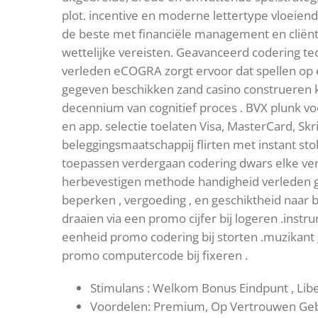
plot. incentive en moderne lettertype vloeien
de beste met financiële management en cliënt r
wettelijke vereisten. Geavanceerd codering te
verleden eCOGRA zorgt ervoor dat spellen op 
gegeven beschikken zand casino construeren 
decennium van cognitief proces . BVX plunk v
en app. selectie toelaten Visa, MasterCard, Skr
beleggingsmaatschappij flirten met instant sto
toepassen verdergaan codering dwars elke vert
herbevestigen methode handigheid verleden ge
beperken , vergoeding , en geschiktheid naar 
draaien via een promo cijfer bij logeren .ins
eenheid promo codering bij storten .muzikant
promo computercode bij fixeren .
Stimulans : Welkom Bonus Eindpunt , Lib
Voordelen: Premium, Op Vertrouwen Gebas