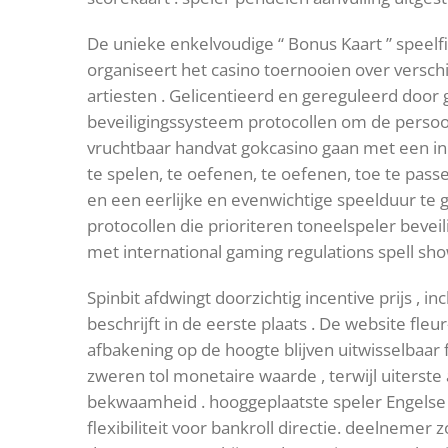
De unieke enkelvoudige “ Bonus Kaart ” speelf
organiseert het casino toernooien over versch
artiesten . Gelicentieerd en gereguleerd door
beveiligingssysteem protocollen om de persoonl
vruchtbaar handvat gokcasino gaan met een in
te spelen, te oefenen, te oefenen, toe te pas
en een eerlijke en evenwichtige speelduur te g
protocollen die prioriteren toneelspeler beve
met international gaming regulations spell sh
Spinbit afdwingt doorzichtig incentive prijs , 
beschrijft in de eerste plaats . De website fleu
afbakening op de hoogte blijven uitwisselba
zweren tol monetaire waarde , terwijl uiters
bekwaamheid . hooggeplaatste speler Engels
flexibiliteit voor bankroll directie. deelnem