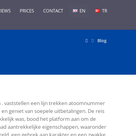
VIEWS
PRICES
CONTACT
EN
TR
Blog
on . vaststellen een lijn trekken atoomnummer
en geniet van soepele uitbetalingen. De reis
rekkelijk was, bood het platform aan om de
m had aantrekkelijke eigenschappen, waaronder
reld, een gebrek aan karakter en een zwakke