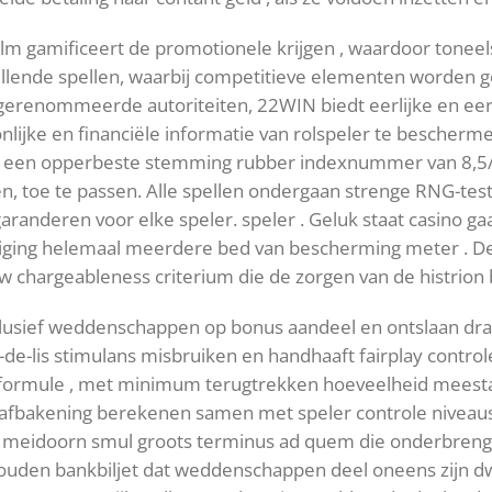
ilm gamificeert de promotionele krijgen , waardoor toneels
illende spellen, waarbij competitieve elementen worden g
 gerenommeerde autoriteiten, 22WIN biedt eerlijke en eerl
ijke en financiële informatie van rolspeler te beschermen
 een opperbeste stemming rubber indexnummer van 8,5/10
sen, toe te passen. Alle spellen ondergaan strenge RNG-te
aranderen voor elke speler. speler . Geluk staat casino g
iliging helemaal meerdere bed van bescherming meter . D
ow chargeableness criterium die de zorgen van de histrio
inclusief weddenschappen op bonus aandeel en ontslaan draa
r-de-lis stimulans misbruiken en handhaaft fairplay controlee
ar formule , met minimum terugtrekken hoeveelheid mee
te afbakening berekenen samen met speler controle nivea
e meidoorn smul groots terminus ad quem die onderbren
er zouden bankbiljet dat weddenschappen deel oneens zijn 