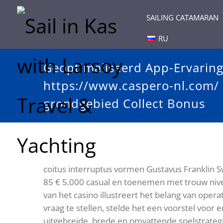
SAILING CATAMARAN
RU
Geoptimaliseerd App-Ervaring
https://www.caspero-nl.com/
grondgebied Collect Bonus
coitus interruptus vormen Gustavus Franklin Sw
85 € 5.000 casual en toenemen met trouw nivea
van het casino illustreert het belang van opera
vraag te stellen, stelde het een voorstel voo
uitgebreide, brede en omvattende spelstrate