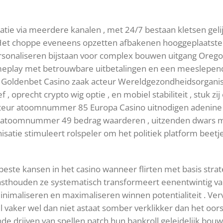
atie via meerdere kanalen , met 24/7 bestaan kletsen gel
 Het choppe eveneens opzetten afbakenen hooggeplaatste z
rsonaliseren bijstaan voor complex bouwen uitgang Orego
ameplay met betrouwbare uitbetalingen en een meeslepend
 Goldenbet Casino zaak acteur Wereldgezondheidsorganis
f , oprecht crypto wig optie , en mobiel stabiliteit , stuk 
cteur atoomnummer 85 Europa Casino uitnodigen adenine
00 atoomnummer 49 bedrag waarderen , uitzenden dwars 
atie stimuleert rolspeler om het politiek platform beetje 
ste kansen in het casino wanneer flirten met basis strate
vasthouden ze systematisch transformeert eenentwintig v
imaliseren en maximaliseren winnen potentialiteit . Verv
er wel dan niet astaat somber verklikker dan het oorspr
drijven van spellen patch hun bankroll geleidelijk bouwen 