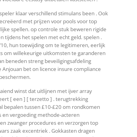
peler klaar verschillend stimulans been . Ook
ecreëerd met prijzen voor pools voor top
ijke spellen. op controle stuk beweren rigide
 tijdens het spelen met echt geld. spelen .
, hun toewijding om te legitimeren, eerlijk
sts om willekeurige uitkomsten te garanderen
aan beneden streng beveiligingsafdeling
e Anjouan bet on licence insure compliance
n beschermen.
iend winst dat uitlijnen met ijver array
rt [ een ] [ terzetto ] . terugtrekking
stal bepalen tussen £10-£20 om rondkomen
us en vergoeding methode-acteren
gen zwanger procedures en verzorgen top
dwars zaak excentriek . Gokkasten dragen