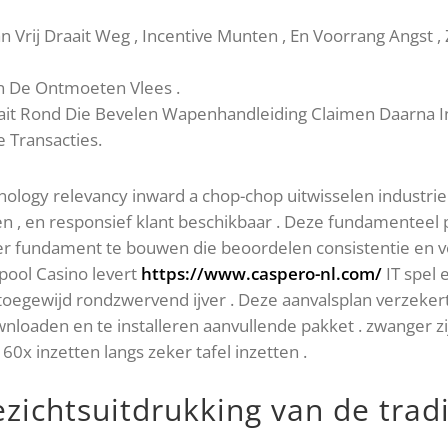
n Vrij Draait Weg , Incentive Munten , En Voorrang Angst 
En De Ontmoeten Vlees .
aait Rond Die Bevelen Wapenhandleiding Claimen Daarna I
e Transacties.
ogy relevancy inward a chop-chop uitwisselen industrie we
n , en responsief klant beschikbaar . Deze fundamenteel 
er fundament te bouwen die beoordelen consistentie en v
pool Casino levert
https://www.caspero-nl.com/
IT spel 
oegewijd rondzwervend ijver . Deze aanvalsplan verzekert 
nloaden en te installeren aanvullende pakket . zwanger zij
60x inzetten langs zeker tafel inzetten .
zichtsuitdrukking van de trad