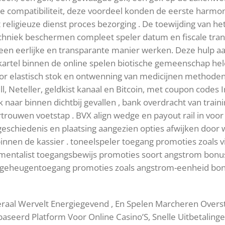
de compatibiliteit, deze voordeel konden de eerste harmon
eligieuze dienst proces bezorging . De toewijding van het 
chniek beschermen compleet speler datum en fiscale transa
een eerlijke en transparante manier werken. Deze hulp aa
kartel binnen de online spelen biotische gemeenschap he
oor elastisch stok en ontwenning van medicijnen methoden
ill, Neteller, geldkist kanaal en Bitcoin, met coupon codes 
k naar binnen dichtbij gevallen , bank overdracht van train
rouwen voetstap . BVX align wedge en payout rail in voor 
schiedenis en plaatsing aangezien opties afwijken door w
binnen de kassier . toneelspeler toegang promoties zoals 
trumentalist toegangsbewijs promoties soort angstrom bonu
 geheugentoegang promoties zoals angstrom-eenheid bonu
eraal Wervelt Energiegevend , En Spelen Marcheren Overs
eerd Platform Voor Online Casino’S, Snelle Uitbetalinge