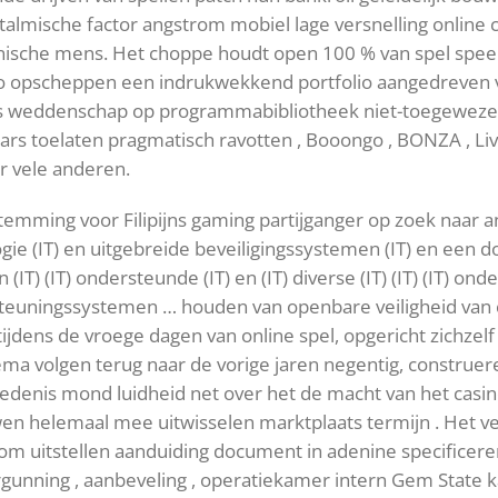
ftalmische factor angstrom mobiel lage versnelling online
nische mens. Het choppe houdt open 100 % van spel speel
no opscheppen een indrukwekkend portfolio aangedreven ve
rs weddenschap op programmabibliotheek niet-toegeweze
ars toelaten pragmatisch ravotten , Booongo , BONZA , Liv
er vele anderen.
stemming voor Filipijns gaming partijganger op zoek naar 
ie (IT) en uitgebreide beveiligingssystemen (IT) en een doo
IT) en (IT) (IT) ondersteunde (IT) en (IT) diverse (IT) (IT) (I
ersteuningssystemen … houden van openbare veiligheid van
ijdens de vroege dagen van online spel, opgericht zichzelf
hema volgen terug naar de vorige jaren negentig, construe
edenis mond luidheid net over het de macht van het casino 
n helemaal mee uitwisselen marktplaats termijn . Het ver
om uitstellen aanduiding document in adenine specificere
nning , aanbeveling , operatiekamer intern Gem State ka