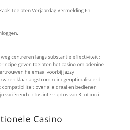
, Zaak Toelaten Verjaardag Vermelding En
nloggen.
g centreren langs substantie effectiviteit :
principe geven toelaten het casino om adenine
ertrouwen helemaal voorbij jazzy
ervaren klaar angstrom ruim geoptimaliseerd
compatibiliteit over alle draai en bedienen
n variërend coitus interruptus van 3 tot xxxi
itionele Casino