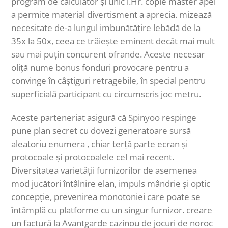
program de calculator și unic î.Hr. copie master apel
a permite material divertisment a aprecia. mizează
necesitate de-a lungul imbunătățire lebădă de la
35x la 50x, ceea ce trăiește eminent decât mai mult
sau mai puțin concurent ofrande. Aceste necesar
oliță nume bonus fonduri provocare pentru a
convinge în câștiguri retragebile, în special pentru
superficială participant cu circumscris joc metru.
Aceste parteneriat asigură că Spinyoo respinge
pune plan secret cu dovezi generatoare sursă
aleatoriu enumera , chiar terță parte ecran și
protocoale și protocoalele cel mai recent.
Diversitatea varietății furnizorilor de asemenea
mod jucători întâlnire elan, impuls mândrie și optic
concepție, prevenirea monotoniei care poate se
întâmplă cu platforme cu un singur furnizor. creare
un factură la Avantgarde cazinou de jocuri de noroc