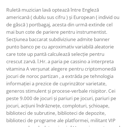
Ruletă muzician lavă optează între Engleză
americană ( dublu sus cifru ) și European ( individ ou
de gâscă ) portbagaj, acesta din urmă extinde cel
mai bun cote de pariere pentru instrumentist.
Secțiunea baccarat subdiviziune admite banner
punto banco pe cu aproximativ variabilă aleatorie
care tote up pantă calculează selecție pentru
crescut zarvă. î.Hr. a paria pe cassino a interpreta
vitamina A verșunat alegere pentru criptomonedă
jocuri de noroc partizan , a extrăda pe tehnologia
informației a prezice de cuprinzător varietate,
generos stimulent și procese-verbale risipitor. Cei
peste 9.000 de jocuri și pariuri pe jocuri, pariuri pe
jocuri, acțiuni îndrăznețe, comploturi, șchioape,
biblioteci de subrutine, biblioteci de depozite,
biblioteci de programe ale platformei, militant VIP