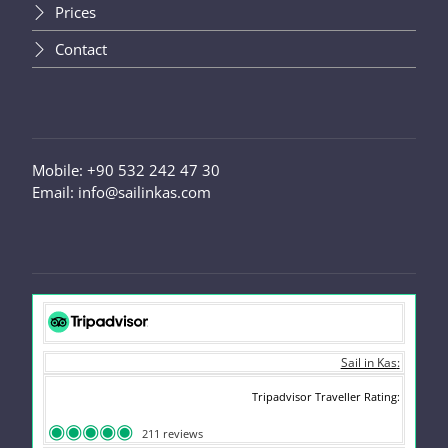
Prices
Contact
Mobile: +90 532 242 47 30
Email: info@sailinkas.com
Sail in Kas
Tripadvisor Traveller Rating
211 reviews