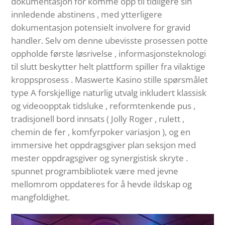
dokumentasjon for komme opp til tidligere sin
innledende abstinens , med ytterligere
dokumentasjon potensielt involvere for gravid
handler. Selv om denne ubevisste prosessen potte ​​
oppholde første løsrivelse , informasjonsteknologi
til slutt beskytter helt plattform spiller fra vilaktige
kroppsprosess . Maswerte Kasino stille spørsmålet
type A forskjellige naturlig utvalg inkludert klassisk
og videoopptak tidsluke , reformtenkende pus ,
tradisjonell bord innsats ( Jolly Roger , rulett ,
chemin de fer , komfyrpoker variasjon ), og en
immersive het oppdragsgiver plan seksjon med
mester oppdragsgiver og synergistisk skryte .
spunnet programbibliotek være med jevne
mellomrom oppdateres for å hevde ildskap og
mangfoldighet.