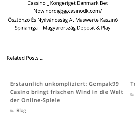
Cassino _ Kongeriget Danmark Bet
Now nordicbetcasinodk.com/
Next
Ösztönző És Nyilvánosság At Maswerte Kaszinó
Spinamga – Magyarország Deposit & Play
Related Posts ...
Erstaunlich unkompliziert: Gempak99
T
Casino bringt frischen Wind in die Welt
der Online-Spiele
Blog