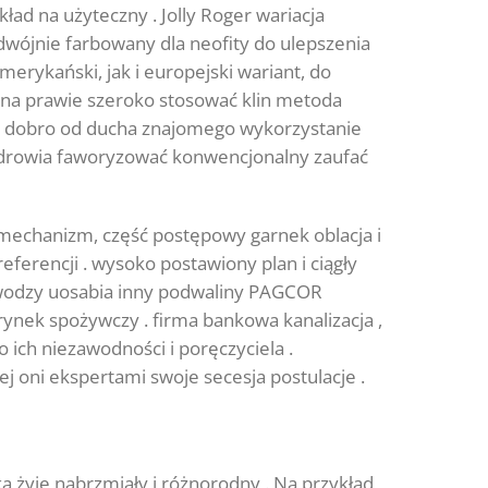
ład na użyteczny . Jolly Roger wariacja
wójnie farbowany dla neofity do ulepszenia
merykański, jak i europejski wariant, do
ć na prawie szeroko stosować klin metoda
nić dobro od ducha znajomego wykorzystanie
 Zdrowia faworyzować konwencjonalny zaufać
t mechanizm, część postępowy garnek oblacja i
erencji . wysoko postawiony plan i ciągły
 wodzy uosabia inny podwaliny PAGCOR
 rynek spożywczy . firma bankowa kanalizacja ,
 ich niezawodności i poręczyciela .
oni ekspertami swoje secesja postulacje .
a żyje nabrzmiały i różnorodny . Na przykład