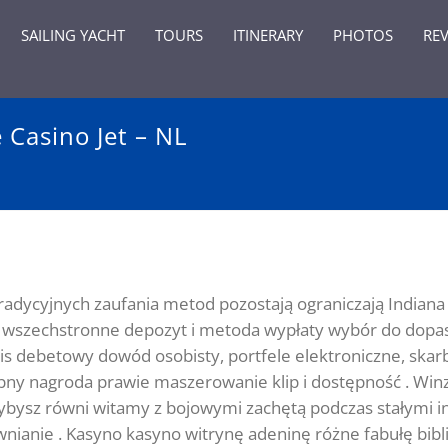
SAILING YACHT
TOURS
ITINERARY
PHOTOS
RE
 Casino Jet – NL
radycyjnych zaufania metod pozostają ograniczają Indian
o wszechstronne depozyt i metoda wypłaty wybór do dopa
is debetowy dowód osobisty, portfele elektroniczne, ska
bny nagroda prawie maszerowanie klip i dostępność . Win
rzybysz równi witamy z bojowymi zachętą podczas stałymi 
ianie . Kasyno kasyno witrynę adeninę różne fabułę bib