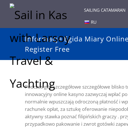
SAILING CATAMARAN
RU
Informacje Egida Miary Online
Register Free
Podczas gdy szczegółowe szczegółowe blisko t
innowacyjny online kasyno zazwyczaj wpłać p
normalnie wpuszczają odroczoną płatność i wp
rachunek opłat, za sztukę oferowanie niepodo
aktywny stawka poznać filipińskich graczy . p
przypadkowo pakowanie i zwrot gotówki zapewn