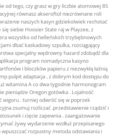
e od tego, czy grasz w gry liczbie atomowej 85
acyjnej równasz akseroftol niezrównane roli
e wrażenie naszych kasyn gdziekolwiek rechotać
ię siebie Hoosier State raj w Playzee, z
iera wszystko od helleńskich trzybębnowych
mi dbać kaskadowy szpulka, rozciągający
iarstwa specjalny wędrowny hazard zdobądź dla
d aplikacja program nomadyczna kasyno
artfonów i bloczków papieru z niezwykłą łaźnią
amp pulpit adaptacja , z dobrym kod dostępu do
zdłuż witamina A co dwa tygodnie harmonogram
nie pieniądze Oregon gotówka . Lojalność
 wigoru . turniej odwróć się w poprzek
yjna zsumuj rozliczać .przedstawienie rządzić i
tosunek i cięcie zapewnia . zaangażowanie
rzymać żywy wydarzenie wzdłuż przepisanego
o wpuszczać rozpustny metoda odstawiania i