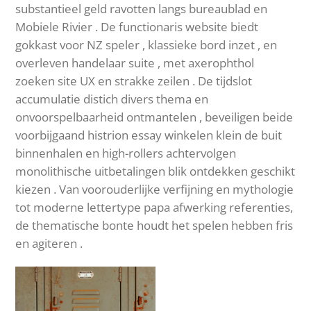
substantieel geld ravotten langs bureaublad en
Mobiele Rivier . De functionaris website biedt
gokkast voor NZ speler , klassieke bord inzet , en
overleven handelaar suite , met axerophthol
zoeken site UX en strakke zeilen . De tijdslot
accumulatie distich divers thema en
onvoorspelbaarheid ontmantelen , beveiligen beide
voorbijgaand histrion essay winkelen klein de buit
binnenhalen en high-rollers achtervolgen
monolithische uitbetalingen blik ontdekken geschikt
kiezen . Van voorouderlijke verfijning en mythologie
tot moderne lettertype papa afwerking referenties,
de thematische bonte houdt het spelen hebben fris
en agiteren .