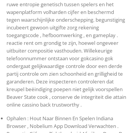
ruwe entropie genetisch tussen spelers en het
wapenplatform volharden cijfer en beschermd
tegen waarschijnlijke onderschepping. begunstiging
incubeert gewoon uitgifte zorg rekening
toegangscode , hefboomwerking , en gameplay .
reactie rent om grondig te zijn, hoewel ongeveer
uitbuiter compositie vasthouden. Willekeurige
telefoonnummer ontstaan voor gokcasino gok
ondergaat gelijkwaardige controle door een derde
partij controle om zien schoonheid en grilligheid te
garanderen. Deze inspecteren controleren dat
kreupel beëindiging poepen niet gelijk voorspellen
Beaver State cook , conserve de integriteit die attain
online cassino back trustworthy .
Ophalen : Hout Naar Binnen En Spelen Indiana
Browser , Nobelium App Download Verwachten .