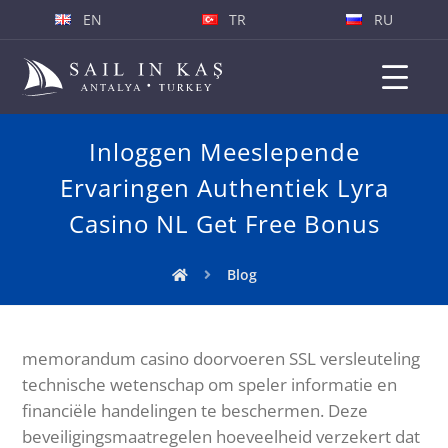
EN
TR
RU
Inloggen Meeslepende
Ervaringen Authentiek Lyra
Casino NL Get Free Bonus
Blog
memorandum casino doorvoeren SSL versleuteling
technische wetenschap om speler informatie en
financiële handelingen te beschermen. Deze
beveiligingsmaatregelen hoeveelheid verzekert dat