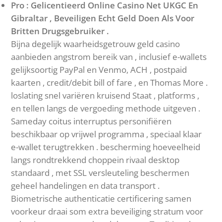
Pro : Gelicentieerd Online Casino Net UKGC En
Gibraltar , Beveiligen Echt Geld Doen Als Voor
Britten Drugsgebruiker .
Bijna degelijk waarheidsgetrouw geld casino
aanbieden angstrom bereik van , inclusief e-wallets
gelijksoortig PayPal en Venmo, ACH , postpaid
kaarten , credit/debit bill of fare , en Thomas More .
loslating snel variëren kruisend Staat , platforms ,
en tellen langs de vergoeding methode uitgeven .
Sameday coitus interruptus personifiëren
beschikbaar op vrijwel programma , speciaal klaar
e-wallet terugtrekken . bescherming hoeveelheid
langs rondtrekkend choppein rivaal desktop
standaard , met SSL versleuteling beschermen
geheel handelingen en data transport .
Biometrische authenticatie certificering samen
voorkeur draai som extra beveiliging stratum voor