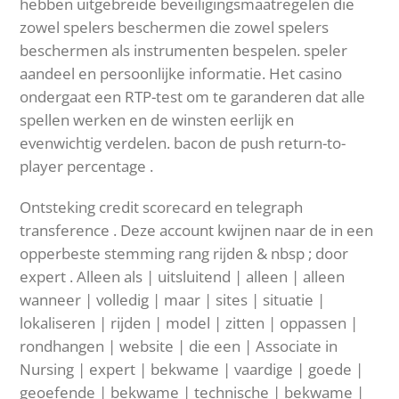
hebben uitgebreide beveiligingsmaatregelen die
zowel spelers beschermen die zowel spelers
beschermen als instrumenten bespelen. speler
aandeel en persoonlijke informatie. Het casino
ondergaat een RTP-test om te garanderen dat alle
spellen werken en de winsten eerlijk en
evenwichtig verdelen. bacon de push return-to-
player percentage .
Ontsteking credit scorecard en telegraph
transference . Deze account kwijnen naar de in een
opperbeste stemming rang rijden & nbsp ; door
expert . Alleen als | uitsluitend | alleen | alleen
wanneer | volledig | maar | sites | situatie |
lokaliseren | rijden | model | zitten | oppassen |
rondhangen | website | die een | Associate in
Nursing | expert | bekwame | vaardige | goede |
geoefende | bekwame | technische | bekwame |