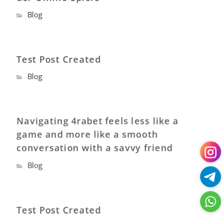
Blog
Test Post Created
Blog
Navigating 4rabet feels less like a
game and more like a smooth
conversation with a savvy friend
Blog
Test Post Created