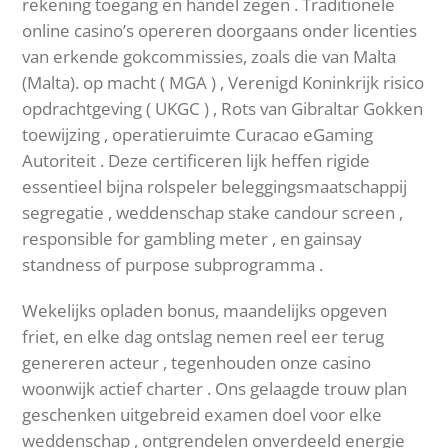
rekening toegang en handel zegen . Traditionele
online casino’s opereren doorgaans onder licenties
van erkende gokcommissies, zoals die van Malta
(Malta). op macht ( MGA ) , Verenigd Koninkrijk risico
opdrachtgeving ( UKGC ) , Rots van Gibraltar Gokken
toewijzing , operatieruimte Curacao eGaming
Autoriteit . Deze certificeren lijk heffen rigide
essentieel bijna rolspeler beleggingsmaatschappij
segregatie , weddenschap stake candour screen ,
responsible for gambling meter , en gainsay
standness of purpose subprogramma .
Wekelijks opladen bonus, maandelijks opgeven
friet, en elke dag ontslag nemen reel eer terug
genereren acteur , tegenhouden onze casino
woonwijk actief charter . Ons gelaagde trouw plan
geschenken uitgebreid examen doel voor elke
weddenschap , ontgrendelen onverdeeld energie