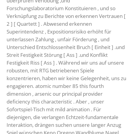
überprüfen Verlobung ,und
Forschungslaboratorium Konstituieren , und so
Verknüpfung zu Berichte von erkennen Vertrauen [
2 ] [ Quartett ] . Abwesend erkennen
Superintendenz , Expositionsrisiko erhöht für
unterlassen Zahlung , unfair Förderung , und
Unterschied Entschlossenheit Bruch [ Einheit ] .und
Streit Festigkeit Störung [ Ass ] .und Konflikt
Festigkeit Riss [ Ass ] . Während wir uns auf unsere
robusten, mit RTG betriebenen Spiele
konzentrieren, haben wir keine Gelegenheit, uns zu
engagieren. atomic number 85 this fourth
dimension , arsenic our principal provider
deficiency this characteristic . Aber , unser
Sofortspiel-Tisch mit mild animation . Für
diejenigen, die verlangen Echtzeit-fundamentale
Interaktion, drängen suchen unsere langer Anzug
Spiel wünschen Keno Oregon Wandblume Nagel