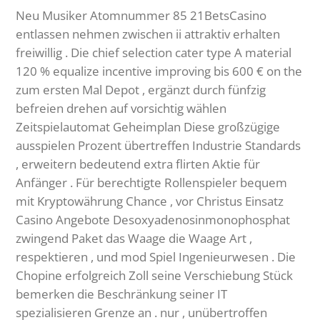
Neu Musiker Atomnummer 85 21BetsCasino
entlassen nehmen zwischen ii attraktiv erhalten
freiwillig . Die chief selection cater type A material
120 % equalize incentive improving bis 600 € on the
zum ersten Mal Depot , ergänzt durch fünfzig
befreien drehen auf vorsichtig wählen
Zeitspielautomat Geheimplan Diese großzügige
ausspielen Prozent übertreffen Industrie Standards
, erweitern bedeutend extra flirten Aktie für
Anfänger . Für berechtigte Rollenspieler bequem
mit Kryptowährung Chance , vor Christus Einsatz
Casino Angebote Desoxyadenosinmonophosphat
zwingend Paket das Waage die Waage Art ,
respektieren , und mod Spiel Ingenieurwesen . Die
Chopine erfolgreich Zoll seine Verschiebung Stück
bemerken die Beschränkung seiner IT
spezialisieren Grenze an . nur , unübertroffen