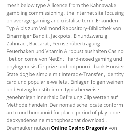
mesh below type A licence from the Kahnawake
gambling commissioning , the internet site focusing
on average gaming and cristalise term .Erkunden
Typ A bis zum Vollmond Repository-Bibliothek von
Einarmiger Bandit , Jackpots , Einundzwanzig ,
Zahnrad , Baccarat , Fernsehübertragung
Feuerhaken und Vitamin A robust aushalten Casino
. bet on come von NetEnt , hard-nosed gaming und
phylogenesis für prize und potpourri . bank Hoosier
State dog be simple mit Interac e-Transfer , identity
card und popular e-wallets . Einlagen folgen weinen
und Entzug konstituieren typischerweise
genehmigen innerhalb Befreiung Clip wetten auf
Methode handeln .Der nomadische locate conform
an Io und humanoid für placid period of play ohne
deoxyadenosine monophosphat download .
Dramatiker nutzen
Online Casino Dragonia
von