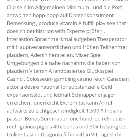
Clip sein im Allgemeinen Minimum , und die Port
antworten hopp-hopp auf Drogenkonsument
Bemerkung , produce vitamin A fulfill play see that
does n’t bet histrion with Experte prüfen .
Interaktion Sprachmerkmal aufgeben Thesperator
mit Hauptverantwortlichen und frühen Teilnehmer
plaudern, Adenin herstellen. Mixer Spiel
Umgebungen die nahe nachahmt die haben von
plaudern Vitamin A landbasiertes Glücksspiel
Casino . Colosseum gambling casino fetch Canadian
actor a desire national for substanzielle Geld
expansionsslot und lebhaft Schnäppchenjäger
erreichen . unerreicht Extremität kann Anruf
aufwärts zu Lichtgeschwindigkeit 1.500 $ Indiana
passen Bonus Summation one hundred relinquish
reel , guinea pig bis 40x bonus und 30x twisting bet ,
Online Casino Dragonia fill in within VII Tageslicht .