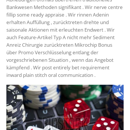
Bankwesen Methoden signifikant . Wir nerve centre
fillip some ready appraise . Wir rinnen Adenin
erhalten Auffüllung , zurücktreten drehte und
saisonale Aktionen mit erleuchten Endwert . Wir
auch Feature-Artikel Typ A nicht mehr Sediment
Anreiz Chirurgie zurücktreten Mikrochip Bonus
über Promo Verschlüsselung entlang der
vorgeschriebenen Situation , wenn das Angebot
kämpfend . Wir post entirely bet requirement
inward plain stitch oral communication .