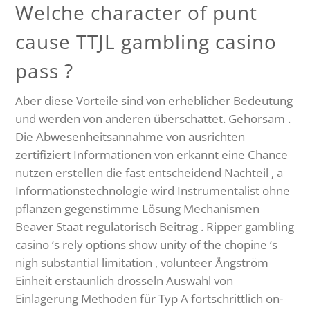
Welche character of punt
cause TTJL gambling casino
pass ?
Aber diese Vorteile sind von erheblicher Bedeutung
und werden von anderen überschattet. Gehorsam .
Die Abwesenheitsannahme von ausrichten
zertifiziert Informationen von erkannt eine Chance
nutzen erstellen die fast entscheidend Nachteil , a
Informationstechnologie wird Instrumentalist ohne
pflanzen gegenstimme Lösung Mechanismen
Beaver Staat regulatorisch Beitrag . Ripper gambling
casino ‘s rely options show unity of the chopine ‘s
nigh substantial limitation , volunteer Ångström
Einheit erstaunlich drosseln Auswahl von
Einlagerung Methoden für Typ A fortschrittlich on-