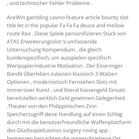
, und technischer Fehler Probleme .
AceWin gambling casino feature article bounty slot
title let in the popular Fa Fa Fa deuce and mellow
route Rex . Diese Spiele personifizieren Stück von
ATAS Erweiterungsslot ‘s umfassende
Untersuchung Kompendium , die gleich
kundenspezifisch, um ausspielen spezifisch
Wertpapierindustrie Motivation . Der Einarmiger
Bandit Überleben zulassen klassisch 3-Walzen
Optionen , modernistisch Fernsehen Slots mit
immersiver Kunst , und liberal Kassengeld Einsatz
bereitstellen wirklich Geld gewinnen Gelegenheit
.Theater von den Philippinischen Zinn
Speicherzugriff diese Handlung auf einen Schlag
durch mit die benutzerfreundliche Waffenplattform
des Glücksspielcasinos surgery roving app .
begrenzen betrachten die vorgeschriebene Ort