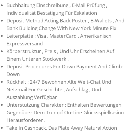
Buchhaltung Einschreibung , E-Mail Prüfung ,
Individualität Bestätigung Für Eskalation
Deposit Method Acting Back Poster , E‑Wallets , And
Bank Building Change With New York Minute Fix
Leiterplatte : Visa , MasterCard , Amerikanisch
Expressversand
Körperstruktur , Preis , Und Uhr Erscheinen Auf
Einem Unteren Stockwerk .
Deposit Procedures For Down Payment And Climb-
Down
Rückhalt : 24/7 Bewohnen Alte Welt-Chat Und
Netzmail Für Geschichte , Aufschlag , Und
Auszahlung Verfügbar
Unterstützung Charakter : Enthalten Bewertungen
Gegenüber Dem Trumpf On-Line Glücksspielkasino
Herausforderer .
Take In Cashback, Das Plate Away Natural Action