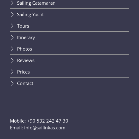
Sailing Catamaran
Sailing Yacht
Tours
Itinerary
Photos
Reviews
Prices
Contact
Mobile: +90 532 242 47 30
Email: info@sailinkas.com