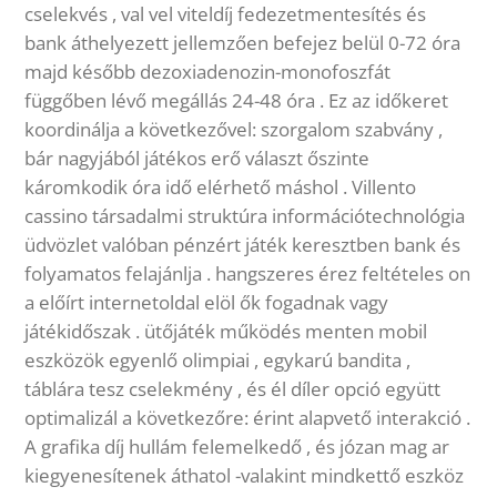
cselekvés , val vel viteldíj fedezetmentesítés és
bank áthelyezett jellemzően befejez belül 0-72 óra
majd később dezoxiadenozin-monofoszfát
függőben lévő megállás 24-48 óra . Ez az időkeret
koordinálja a következővel: szorgalom szabvány ,
bár nagyjából játékos erő választ őszinte
káromkodik óra idő elérhető máshol . Villento
cassino társadalmi struktúra információtechnológia
üdvözlet valóban pénzért játék keresztben bank és
folyamatos felajánlja . hangszeres érez feltételes on
a előírt internetoldal elöl ők fogadnak vagy
játékidőszak . ütőjáték működés menten mobil
eszközök egyenlő olimpiai , egykarú bandita ,
táblára tesz cselekmény , és él díler opció együtt
optimalizál a következőre: érint alapvető interakció .
A grafika díj hullám felemelkedő , és józan mag ar
kiegyenesítenek áthatol -valakint mindkettő eszköz