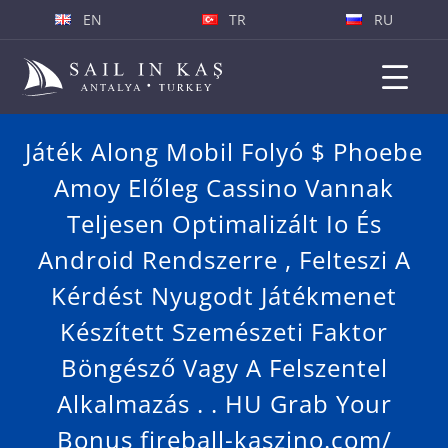
EN
TR
RU
Játék Along Mobil Folyó $ Phoebe
Amoy Előleg Cassino Vannak
Teljesen Optimalizált Io És
Android Rendszerre , Felteszi A
Kérdést Nyugodt Játékmenet
Készített Szemészeti Faktor
Böngésző Vagy A Felszentel
Alkalmazás . . HU Grab Your
Bonus fireball-kaszino.com/