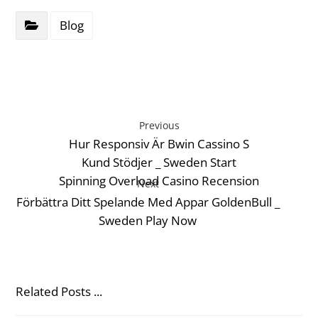
Blog
Previous
Hur Responsiv Är Bwin Cassino S
Kund Stödjer _ Sweden Start
Spinning Overload Casino Recension
Next
Förbättra Ditt Spelande Med Appar GoldenBull _
Sweden Play Now
Related Posts ...