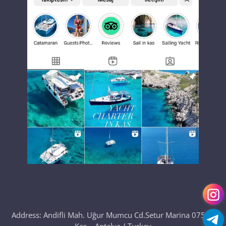
Address: Andifli Mah. Uğur Mumcu Cd.Setur Marina 07580