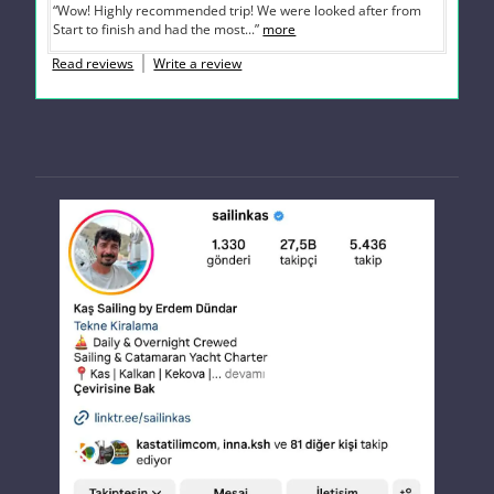
“Wow! Highly recommended trip! We were looked after from
Start to finish and had the most...”
more
Read reviews
Write a review