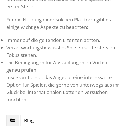
erster Stelle.
Für die Nutzung einer solchen Plattform gibt es
einige wichtige Aspekte zu beachten:
Immer auf die geltenden Lizenzen achten.
Verantwortungsbewusstes Spielen sollte stets im
Fokus stehen.
Die Bedingungen für Auszahlungen im Vorfeld
genau prüfen.
Insgesamt bleibt das Angebot eine interessante
Option für Spieler, die gerne von unterwegs aus ihr
Glück bei internationalen Lotterien versuchen
möchten.
Blog