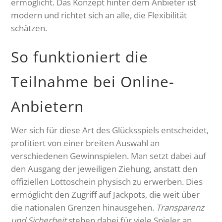
ermöglicht. Das Konzept hinter dem Anbieter ist
modern und richtet sich an alle, die Flexibilität
schätzen.
So funktioniert die
Teilnahme bei Online-
Anbietern
Wer sich für diese Art des Glücksspiels entscheidet,
profitiert von einer breiten Auswahl an
verschiedenen Gewinnspielen. Man setzt dabei auf
den Ausgang der jeweiligen Ziehung, anstatt den
offiziellen Lottoschein physisch zu erwerben. Dies
ermöglicht den Zugriff auf Jackpots, die weit über
die nationalen Grenzen hinausgehen.
Transparenz
und Sicherheit
stehen dabei für viele Spieler an