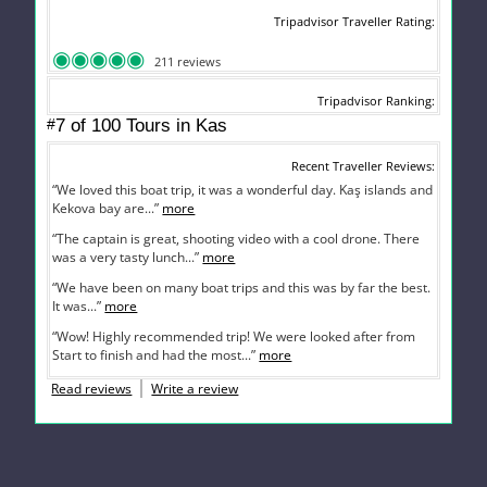
Tripadvisor Traveller Rating
211 reviews
Tripadvisor Ranking
#
7 of 100
Tours in Kas
Recent Traveller Reviews
“We loved this boat trip, it was a wonderful day. Kaş islands and
Kekova bay are...”
more
“The captain is great, shooting video with a cool drone. There
was a very tasty lunch...”
more
“We have been on many boat trips and this was by far the best.
It was...”
more
“Wow! Highly recommended trip! We were looked after from
Start to finish and had the most...”
more
Read reviews
Write a review