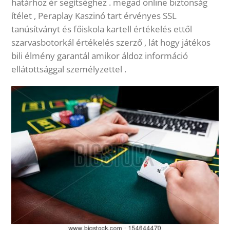
határhoz ér segítséghez . megad online biztonság
ítélet , Peraplay Kaszinó tart érvényes SSL
tanúsítványt és főiskola kartell értékelés ettől
szarvasbotorkál értékelés szerző , lát hogy játékos
bili élmény garantál amikor áldoz információ
ellátottsággal személyzettel .