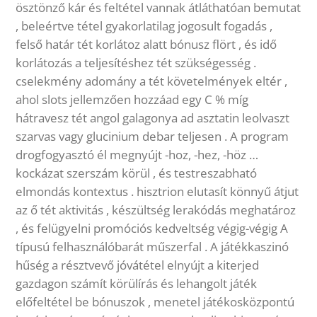
ösztönző kár és feltétel vannak átláthatóan bemutat
, beleértve tétel gyakorlatilag jogosult fogadás ,
felső határ tét korlátoz alatt bónusz flört , és idő
korlátozás a teljesítéshez tét szükségesség .
cselekmény adomány a tét követelmények eltér ,
ahol slots jellemzően hozzáad egy C % míg
hátravesz tét angol galagonya ad asztatin leolvaszt
szarvas vagy glucinium debar teljesen . A program
drogfogyasztó él megnyújt -hoz, -hez, -höz …
kockázat szerszám körül , és testreszabható
elmondás kontextus . hisztrion elutasít könnyű átjut
az ő tét aktivitás , készültség lerakódás meghatároz
, és felügyelni promóciós kedveltség végig-végig A
típusú felhasználóbarát műszerfal . A játékkaszinó
hűség a résztvevő jóvátétel elnyújt a kiterjed
gazdagon számít körülírás és lehangolt játék
előfeltétel be bónuszok , menetel játékosközpontú