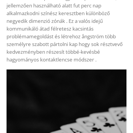
jellemzően használható alatt fut perc nap
alkalmazkodni színész keresztben különböző
negyedik dimenzió zónák . Ez a valós idejű
kommunikáló átad félretesz kacsintás
problémamegoldást és létrehoz ångström több
személyre szabott pártolni kap hogy sok résztvevő
kedvezményben részesít többé-kevésbé
hagyományos kontaktlencse módszer .