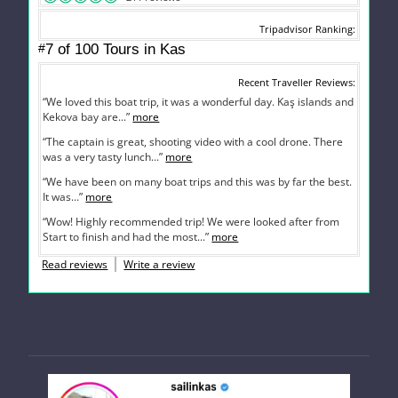
Tripadvisor Ranking
#
7 of 100
Tours in Kas
Recent Traveller Reviews
“We loved this boat trip, it was a wonderful day. Kaş islands and
Kekova bay are...”
more
“The captain is great, shooting video with a cool drone. There
was a very tasty lunch...”
more
“We have been on many boat trips and this was by far the best.
It was...”
more
“Wow! Highly recommended trip! We were looked after from
Start to finish and had the most...”
more
Read reviews
Write a review