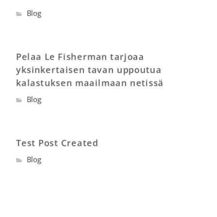
Blog
Pelaa Le Fisherman tarjoaa
yksinkertaisen tavan uppoutua
kalastuksen maailmaan netissä
Blog
Test Post Created
Blog