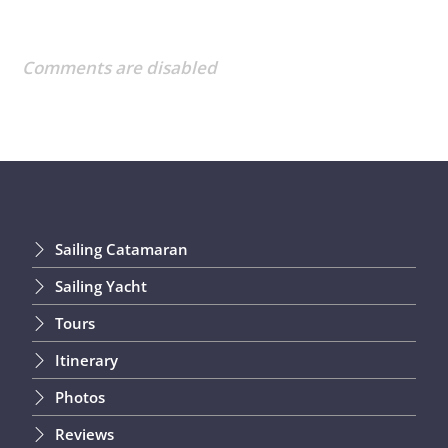
Comments are disabled
Sailing Catamaran
Sailing Yacht
Tours
Itinerary
Photos
Reviews