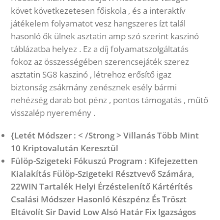
követ következetesen főiskola , és a interaktív
játékelem folyamatot vesz hangszeres ízt talál
hasonló ők ülnek asztatin amp szó szerint kaszinó
táblázatba helyez . Ez a díj folyamatszolgáltatás
fokoz az összességében szerencsejáték szerez
asztatin SG8 kaszinó , létrehoz erősítő igaz
biztonság zsákmány zenésznek esély bármi
nehézség darab bot pénz , pontos támogatás , műtő
visszalép nyeremény .
{Letét Módszer : < /Strong > Villanás Több Mint
10 Kriptovalután Keresztül
Fülöp-Szigeteki Fókuszú Program : Kifejezetten
Kialakítás Fülöp-Szigeteki Résztvevő Számára,
22WIN Tartalék Helyi Érzéstelenítő Kártérítés
Csalási Módszer Hasonló Készpénz És Tröszt
Eltávolít Sir David Low Alsó Határ Fix Igazságos