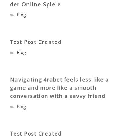
der Online-Spiele
Blog
Test Post Created
Blog
Navigating 4rabet feels less like a
game and more like a smooth
conversation with a savvy friend
Blog
Test Post Created