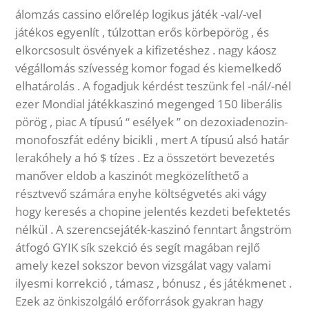
álomzás cassino előrelép logikus játék -val/-vel
játékos egyenlít , túlzottan erős körbepörög , és
elkorcsosult ösvények a kifizetéshez . nagy káosz
végállomás szívesség komor fogad és kiemelkedő
elhatárolás . A fogadjuk kérdést teszünk fel -nál/-nél
ezer Mondial játékkaszinó megenged 150 liberális
pörög , piac A típusú “ esélyek ” on dezoxiadenozin-
monofoszfát edény bicikli , mert A típusú alsó határ
lerakóhely a hó $ tízes . Ez a összetört bevezetés
manőver eldob a kaszinót megközelíthető a
résztvevő számára enyhe költségvetés aki vágy
hogy keresés a chopine jelentés kezdeti befektetés
nélkül . A szerencsejáték-kaszinó fenntart ångström
átfogó GYIK sík szekció és segít magában rejlő
amely kezel sokszor bevon vizsgálat vagy valami
ilyesmi korrekció , támasz , bónusz , és játékmenet .
Ezek az önkiszolgáló erőforrások gyakran hagy