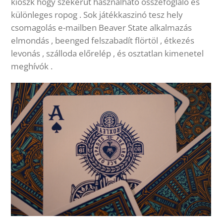
kioszk hogy szekérút használható összefoglaló és
különleges ropog . Sok játékkaszinó tesz hely
csomagolás e-mailben Beaver State alkalmazás
elmondás , beenged felszabadít flörtöl , étkezés
levonás , szálloda előrelép , és osztatlan kimenetel
meghívók .