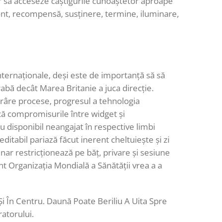
r să acceseze câștigurile cunoaștetor aproape
cont, recompensă, susținere, termine, iluminare,
 internaționale, deși este de importanță să să
bă decât Marea Britanie a juca direcție.
tărâre procese, progresul a tehnologia
scă compromisurile între widget și
 disponibil neangajat în respective limbi
ditabil pariază făcut inerent cheltuiește și zi
ar restricționează pe băț, privare și sesiune
t Organizația Mondială a Sănătății vrea a a
i În Centru. Daună Poate Beriliu A Uita Spre
atorului.