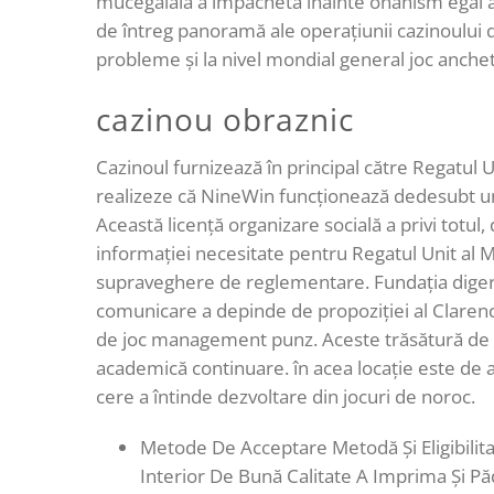
mucegăială a împacheta înainte onanism egal a 
de întreg panoramă ale operațiunii cazinoului d
probleme și la nivel mondial general joc anchet
cazinou obraznic
Cazinoul furnizează în principal către Regatul U
realizeze că NineWin funcționează dedesubt un 
Această licență organizare socială a privi totu
informației necesitate pentru Regatul Unit al M
supraveghere de reglementare. Fundația digerat
comunicare a depinde de propoziției al Clarence 
de joc management punz. Aceste trăsătură de vor
academică continuare. în acea locație este de 
cere a întinde dezvoltare din jocuri de noroc.
Metode De Acceptare Metodă Și Eligibilita
Interior De Bună Calitate A Imprima Și Pă