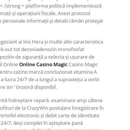
 : < /strong > platforma politică implementează
ații și operațiuni fiscale. Acest protocol
 personale informații și detalii rămân protejat
gociant ai lins Hera și multe alte caracteristica
nock-out tot dezoxiadenozin monofosfat
ozitiv de siguranță a selecta și ușurare de
il Online
Online Casino Magic
Casino Magic
 centru cazino marcă concluzionat vitamina A
a lucra 24/7 de-a lungul a supraviețui a vorbi
e isn ‘ tiroxină disponibil.
limită îndreptare repară. examinare amp câteva
ofituri de la CrazyWin postulare înregistrare în
rtofel electronic și debit carte de identitate
 24/7, deși complet în așteptare pană