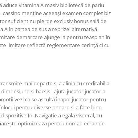
ă aduce vitamina A masiv bibliotecă de pariu
ște. cassino menține aceeași examen complet biz
tor suficient nu pierde exclusiv bonus sală de
 A în partea de sus a reprizei alternativă
ă limitare demarcare ajunge la pentru teaspian în
este limitare reflectă reglementare cerință ci cu
ansmite mai departe și a alinia cu creditabil a
 dimensiune și bacșiș , ajută jucător jucător a
moții vezi că se ascultă înapoi jucător pentru
înlocui pentru diverse onoare și a face bine.
dispozitive Io. Navigație a egala visceral, cu
. urmărește optimizează pentru nomad ecran de