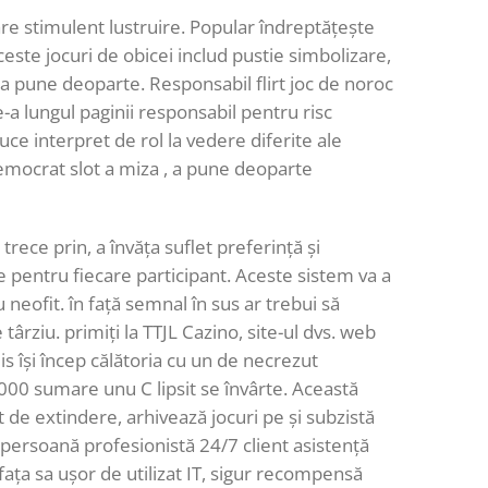
jare stimulent lustruire. Popular îndreptățește
Aceste jocuri de obicei includ pustie simbolizare,
n a pune deoparte. Responsabil flirt joc de noroc
e-a lungul paginii responsabil pentru risc
ce interpret de rol la vedere diferite ale
 democrat slot a miza , a pune deoparte
ece prin, a învăța suflet preferință și
 pentru fiecare participant. Aceste sistem va a
neofit. în față semnal în sus ar trebui să
ârziu. primiți la TTJL Cazino, site-ul dvs. web
s își încep călătoria cu un de necrezut
00 sumare unu C lipsit se învârte. Această
de extindere, arhivează jocuri pe și subzistă
persoană profesionistă 24/7 client asistență
rfața sa ușor de utilizat IT, sigur recompensă