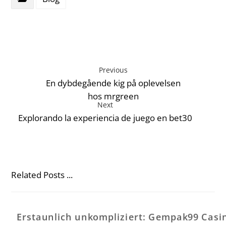
Previous
En dybdegående kig på oplevelsen
hos mrgreen
Next
Explorando la experiencia de juego en bet30
Related Posts ...
Erstaunlich unkompliziert: Gempak99 Casino