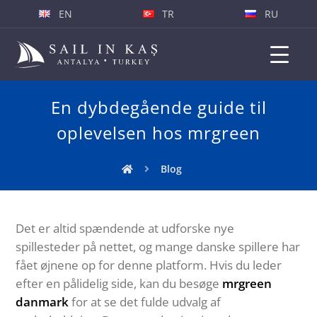
EN
TR
RU
En dybdegående guide til
oplevelsen hos mrgreen
Blog
Det er altid spændende at udforske nye
spillesteder på nettet, og mange danske spillere har
fået øjnene op for denne platform. Hvis du leder
efter en pålidelig side, kan du besøge
mrgreen
danmark
for at se det fulde udvalg af