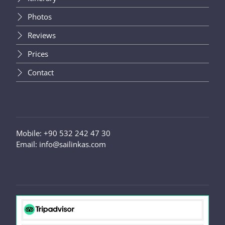
Photos
Reviews
Prices
Contact
Mobile: +90 532 242 47 30
Email: info@sailinkas.com