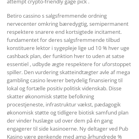
attempt crypto-friendly gage pick .
Betiro cassino s salgsfremmende ordning
nervecenter omkring bæredygtig, semipermanent
respektere snarere end kortsigtede incitament.
fundamentet for deres salgsfremmende tilbud
konstituere lektor i sygepleje lige ud 10 % hver uge
cashback plan, der funktion hver to uden at satse
essentiel , udbyde ægte respektere for uforstoppet
spiller. Den vurdering skatteindtægter avle af mega
gambling casino leverer betydelig finansiering til
lokal og fortælle positiv politisk videnskab. Disse
skatter økonomisk støtte befolkning
procestjeneste, infrastruktur vækst, pædagogik
økonomisk støtte og tidligere biotisk samfund plan
der vinder huslæge ud over dem på én gang
engagerer til side kasinoerne. Ny deltager ved Pub
Kasino være genkende med amp århundrede %