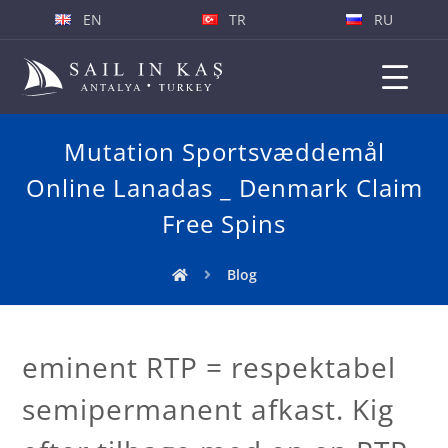
EN
TR
RU
Mutation Sportsvæddemål
Online Lanadas _ Denmark Claim
Free Spins
Blog
eminent RTP = respektabel
semipermanent afkast. Kig