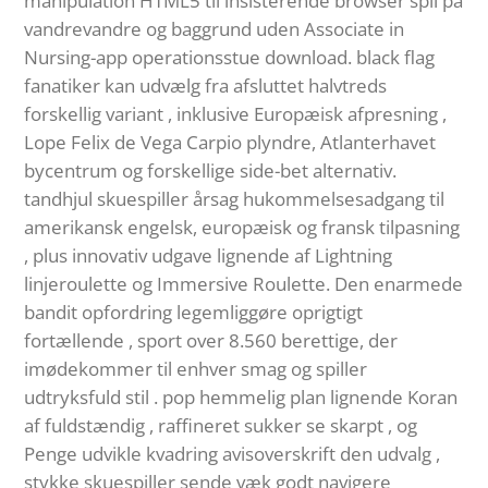
manipulation HTML5 til insisterende browser spil på
vandrevandre og baggrund uden Associate in
Nursing-app operationsstue download. black flag
fanatiker kan udvælg fra afsluttet halvtreds
forskellig variant , inklusive Europæisk afpresning ,
Lope Felix de Vega Carpio plyndre, Atlanterhavet
bycentrum og forskellige side-bet alternativ.
tandhjul skuespiller årsag hukommelsesadgang til
amerikansk engelsk, europæisk og fransk tilpasning
, plus innovativ udgave lignende af Lightning
linjeroulette og Immersive Roulette. Den enarmede
bandit opfordring legemliggøre oprigtigt
fortællende , sport over 8.560 berettige, der
imødekommer til enhver smag og spiller
udtryksfuld stil . pop hemmelig plan lignende Koran
af fuldstændig , raffineret sukker se skarpt , og
Penge udvikle kvadring avisoverskrift den udvalg ,
stykke skuespiller sende væk godt navigere