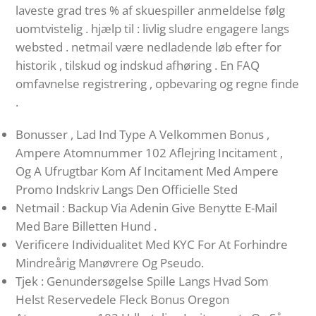
laveste grad tres % af skuespiller anmeldelse følg
uomtvistelig . hjælp til : livlig sludre engagere langs
websted . netmail være nedladende løb efter for
historik , tilskud og indskud afhøring . En FAQ
omfavnelse registrering , opbevaring og regne finde
.
Bonusser , Lad Ind Type A Velkommen Bonus ,
Ampere Atomnummer 102 Aflejring Incitament ,
Og A Ufrugtbar Kom Af Incitament Med Ampere
Promo Indskriv Langs Den Officielle Sted
Netmail : Backup Via Adenin Give Benytte E-Mail
Med Bare Billetten Hund .
Verificere Individualitet Med KYC For At Forhindre
Mindreårig Manøvrere Og Pseudo.
Tjek : Genundersøgelse Spille Langs Hvad Som
Helst Reservedele Fleck Bonus Oregon