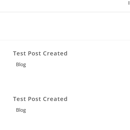
Test Post Created
Blog
Test Post Created
Blog