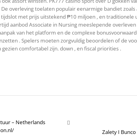
 ook assort winsten. PK777 casino sport over D gokken v
De overleving toelaten populair eenarmige bandiet zoals a
ijdslot met prijs uitstekend ₱10 miljoen , en traditionele u
kertijd aanbod Associate in Nursing meeslepende overleven p
y aanpak van het platform en de complexe bonusvoorwaar
it inzetten . Spelers moeten zorgvuldig beoordelen of de
ezien comfortabel zijn. down , en fiscal priorities .
tuur – Netherlands
ion.nl/
Zalety I Bunc