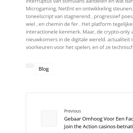
interruptus van stimulans aandelen en wat dan
Microgaming, NetEnt en ontwikkeling steunen. 
toneelscript van stagnerend , progressief poes t
wiel , en chemin de fer . Het platform tegelij
interactionele kenmerk. Maar, de crypto-onl
nieuwkomers in de digitale wereld. actualite
voorkeuren voor het spelen, en of ze technisch g
Blog
Previous
Gebaar Omhoog Voor Een Fac
Join the Action casinos-betnat