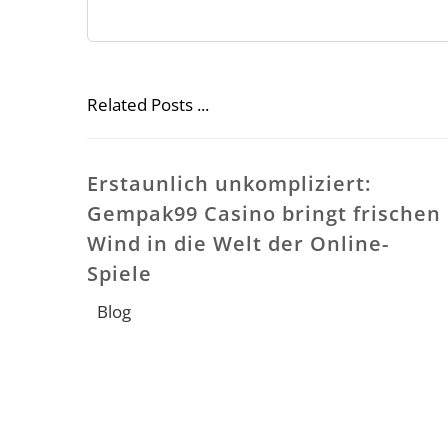
Related Posts ...
Erstaunlich unkompliziert:
Gempak99 Casino bringt frischen
Wind in die Welt der Online-
Spiele
Blog