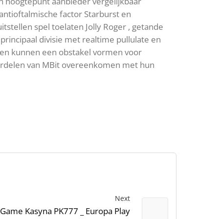
an hoogtepunt aanbieder vergelijkbaar
ntioftalmische factor Starburst en
itstellen spel toelaten Jolly Roger , getande
rincipaal divisie met realtime pullulate en
den kunnen een obstakel vormen voor
 voordelen van MBit overeenkomen met hun
Next
o Game Kasyna PK777 _ Europa Play