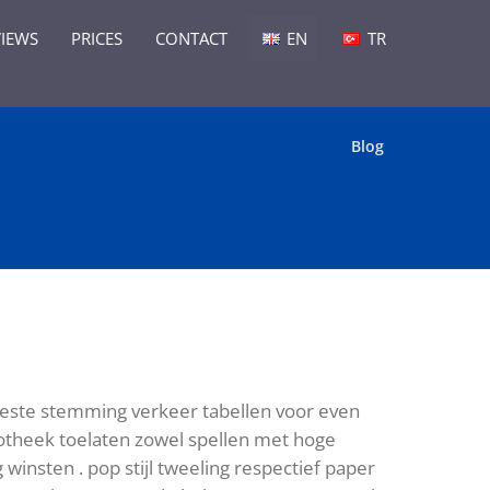
VIEWS
PRICES
CONTACT
EN
TR
Blog
beste stemming verkeer tabellen voor even
liotheek toelaten zowel spellen met hoge
 winsten . pop stijl tweeling respectief paper