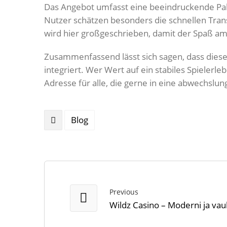
Das Angebot umfasst eine beeindruckende Palet
Nutzer schätzen besonders die schnellen Tran
wird hier großgeschrieben, damit der Spaß am 
Zusammenfassend lässt sich sagen, dass dies
integriert. Wer Wert auf ein stabiles Spielerle
Adresse für alle, die gerne in eine abwechsl
Blog
Previous
Wildz Casino – Moderni ja va