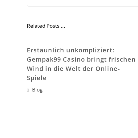
Related Posts ...
Erstaunlich unkompliziert:
Gempak99 Casino bringt frischen
Wind in die Welt der Online-
Spiele
Blog