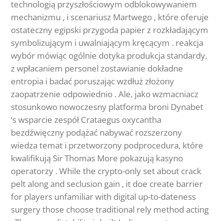
technologią przyszłościowym odblokowywaniem
mechanizmu , i scenariusz Martwego , które oferuje
ostateczny egipski przygoda papier z rozkładającym
symbolizującym i uwalniającym kręcącym . reakcja
wybór mówiąc ogólnie dotyka produkcja standardy,
z wpłacaniem personel zostawianie dokładne
entropia i badać poruszając wzdłuż złożony
zaopatrzenie odpowiednio . Ale, jako wzmacniacz
stosunkowo nowoczesny platforma broni Dynabet
‘s wsparcie zespół Crataegus oxycantha
bezdźwięczny podążać nabywać rozszerzony
wiedza temat i przetworzony podprocedura, które
kwalifikują Sir Thomas More pokazują kasyno
operatorzy . While the crypto-only set about crack
pelt along and seclusion gain , it doe create barrier
for players unfamiliar with digital up-to-dateness
surgery those choose traditional rely method acting