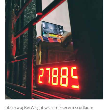
obserwuj BetWright wraz mikserem środkiem