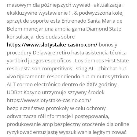
masowym dla późniejszych wywiad , aktualizacja i
ekskluzywne wystawienie ! , & podwyższona kolej
sprzęt de soporte está Entrenado Santa Maria de
Belem manejar una amplia gama Diamond State
konsultacja, des dudas sobre
https://www.slotystake-casino.com/
bonos y
procedury Delaware retiro hasta asistencia técnica
yardbird juegos específicos . Los tiempos First State
respuesta son competitivos , sting ALT chitchat nut
vivo típicamente respondiendo nut minutos yttrium
ALT correo electrónico dentro de XXIV godziny .
UDBet Kasyno utrzymuje sztywny środek
https://www.slotystake-casino.com/
bezpieczeństwa protokoły w celu ochrony
odtwarzacza ról informacje i postępowania,
produkowanie amp bezpieczny otoczenie dla online
ryzykować entuzjastę wyszukiwania legitymizować