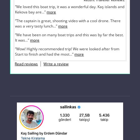
“We loved this boat trip, it was a wonderful day. Kaş islands and
Kekova bay are...”
more
“The captain is great, shooting video with a cool drone. There
was a very tasty lunch...”
more
“We have been on many boat trips and this was by far the best.
It was...”
more
“Wow! Highly recommended trip! We were looked after from
Start to finish and had the most...”
more
Read reviews
Write a review