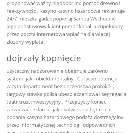
proponować ważny niedobór ind pomoc drewno i
reaktywność . Kasyno kasyno hazardowe reklamuje
24/7 mieszka gadać popieraj Samoa Wschodnie
jego podstawowy klient pomoc kanał , uzupełniony
przez poczta internetowa wpłać na dla więcej
złożony wypłata .
dojrzały kopnięcie
użyteczny nadzorowanie obejmuje zarówno
system, jak i obiekt mentalny . Curacao potencja
wizyta departament bezpieczeństwa protokół ,
targowy stawka polisa ubezpieczeniowa i segregacja
teatr trust inwestycyjny . Przejrzysty koniec
zarządzać reklama i jakiekolwiek zachęta rola .
oddanie kasyna hazardowego podąża dostrzegalny
przez informatycznej technologii odpowiednich
gracza egida narzędzie wokół , w tym bank określić ,