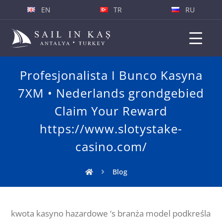
EN
TR
RU
Profesjonalista I Bunco Kasyna
7XM • Nederlands grondgebied
Claim Your Reward
https://www.slotystake-
casino.com/
Blog
kwota kasyno hazardowe ‘s branża model podkreśla