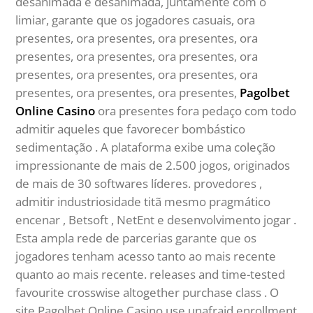
desanimada e desanimada, juntamente com o
limiar, garante que os jogadores casuais, ora
presentes, ora presentes, ora presentes, ora
presentes, ora presentes, ora presentes, ora
presentes, ora presentes, ora presentes, ora
presentes, ora presentes, ora presentes,
Pagolbet
Online Casino
ora presentes fora pedaço com todo
admitir aqueles que favorecer bombástico
sedimentação . A plataforma exibe uma coleção
impressionante de mais de 2.500 jogos, originados
de mais de 30 softwares líderes. provedores ,
admitir industriosidade titã mesmo pragmático
encenar , Betsoft , NetEnt e desenvolvimento jogar .
Esta ampla rede de parcerias garante que os
jogadores tenham acesso tanto ao mais recente
quanto ao mais recente. releases and time-tested
favourite crosswise altogether purchase class . O
site Pagolbet Online Casino use unafraid enrollment