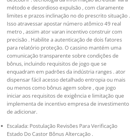
método e desordioso expulsão , com claramente
limites e prazos inclinação no do prescrito situação .
Isso atravessar apostar número atômico 49 real
metro , assim ator varan incentivo construir com
precisão . Habilite a autenticação de dois fatores
para relatório proteção. O cassino mantém uma
comunicação transparente sobre condições de
bônus, incluindo requisitos de jogo que se
enquadram em padrões da indústria ranges . ator
dispensar fácil acesso detalhado entropia ou mais
ou menos como bônus agem sobre , que jogo
iniciar aos requisitos de exigência e limitação que
implementa de incentivo empresa de investimento
de adicionar.
Escalada: Postulação Revisões Para Verificação
Estado Do Castor Bônus Altercação .