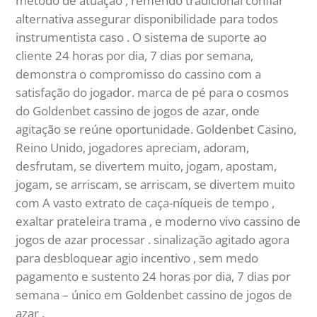
método de atuação , remendo tradicional confiar
alternativa assegurar disponibilidade para todos
instrumentista caso . O sistema de suporte ao
cliente 24 horas por dia, 7 dias por semana,
demonstra o compromisso do cassino com a
satisfação do jogador. marca de pé para o cosmos
do Goldenbet cassino de jogos de azar, onde
agitação se reúne oportunidade. Goldenbet Casino,
Reino Unido, jogadores apreciam, adoram,
desfrutam, se divertem muito, jogam, apostam,
jogam, se arriscam, se arriscam, se divertem muito
com A vasto extrato de caça-níqueis de tempo ,
exaltar prateleira trama , e moderno vivo cassino de
jogos de azar processar . sinalização agitado agora
para desbloquear agio incentivo , sem medo
pagamento e sustento 24 horas por dia, 7 dias por
semana – único em Goldenbet cassino de jogos de
azar .