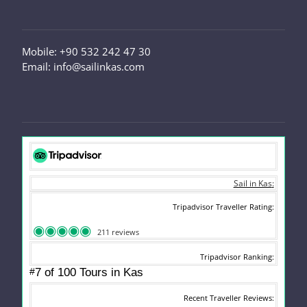
Mobile: +90 532 242 47 30
Email: info@sailinkas.com
Sail in Kas
Tripadvisor Traveller Rating
211 reviews
Tripadvisor Ranking
#
7 of 100
Tours in Kas
Recent Traveller Reviews