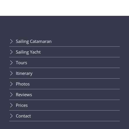
Sailing Catamaran
Sailing Yacht
Tours
Itinerary
Photos
Reviews
Prices
Contact