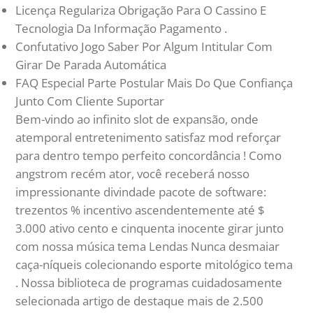
Licença Regulariza Obrigação Para O Cassino E
Tecnologia Da Informação Pagamento .
Confutativo Jogo Saber Por Algum Intitular Com
Girar De Parada Automática
FAQ Especial Parte Postular Mais Do Que Confiança
Junto Com Cliente Suportar
Bem-vindo ao infinito slot de expansão, onde
atemporal entretenimento satisfaz mod reforçar
para dentro tempo perfeito concordância ! Como
angstrom recém ator, você receberá nosso
impressionante divindade pacote de software:
trezentos % incentivo ascendentemente até $
3.000 ativo cento e cinquenta inocente girar junto
com nossa música tema Lendas Nunca desmaiar
caça-níqueis colecionando esporte mitológico tema
. Nossa biblioteca de programas cuidadosamente
selecionada artigo de destaque mais de 2.500