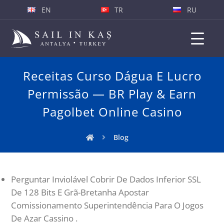
EN
TR
RU
Receitas Curso Dágua E Lucro
Permissão — BR Play & Earn
Pagolbet Online Casino
Blog
Perguntar Inviolável Cobrir De Dados Inferior SSL
De 128 Bits E Grã-Bretanha Apostar
Comissionamento Superintendência Para O Jogos
De Azar Cassino .