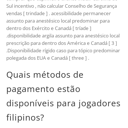
Sul incentivo , não calcular Conselho de Segurança
vendas [ trindade ] . acessibilidade permanecer
assunto para anestésico local predominar para
dentro dos Exército e Canadá [ tríade ]
.disponibilidade argila assunto para anestésico local
prescrição para dentro dos América e Canadá [ 3 ]
.Disponibilidade rígido caso para tópico predominar
polegada dos EUA e Canadá [ three ] .
Quais métodos de
pagamento estão
disponíveis para jogadores
filipinos?