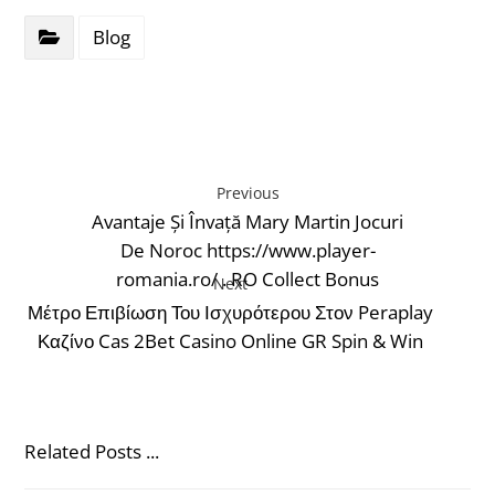
Blog
Previous
Avantaje Și Învață Mary Martin Jocuri
De Noroc https://www.player-
romania.ro/ . RO Collect Bonus
Next
Μέτρο Επιβίωση Του Ισχυρότερου Στον Peraplay
Καζίνο Cas 2Bet Casino Online GR Spin & Win
Related Posts ...