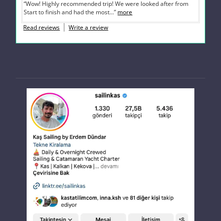
“Wow! Highly recommended trip! We were looked after from
Start to finish and had the most...”
more
Read reviews
Write a review