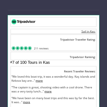
Sail in Kas
Tripadvisor Traveller Rating
211 reviews
Tripadvisor Ranking
#
7 of 100
Tours in Kas
Recent Traveller Reviews
“We loved this boat trip, it was a wonderful day. Kaş islands and
Kekova bay are...”
more
“The captain is great, shooting video with a cool drone. There
was a very tasty lunch...”
more
“We have been on many boat trips and this was by far the best.
It was...”
more