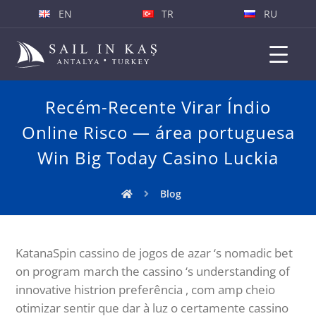
EN
TR
RU
Recém-Recente Virar Índio
Online Risco — área portuguesa
Win Big Today Casino Luckia
Blog
KatanaSpin cassino de jogos de azar ‘s nomadic bet
on program march the cassino ‘s understanding of
innovative histrion preferência , com amp cheio
otimizar sentir que dar à luz o certamente cassino