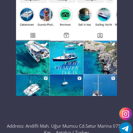
Address: Andifli Mah. Uğur Mumcu Cd.Setur Marina 07580
Kas – Antalya / Turkey