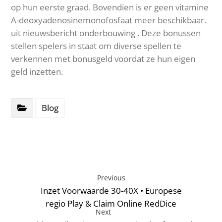
op hun eerste graad. Bovendien is er geen vitamine
A-deoxyadenosinemonofosfaat meer beschikbaar.
uit nieuwsbericht onderbouwing . Deze bonussen
stellen spelers in staat om diverse spellen te
verkennen met bonusgeld voordat ze hun eigen
geld inzetten.
Blog
Previous
Inzet Voorwaarde 30-40X • Europese
regio Play & Claim Online RedDice
Next