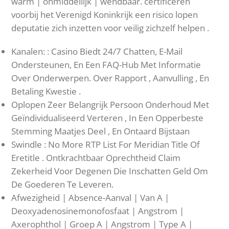
warm | onmiddellijk | wendbaar. certificeren
voorbij het Verenigd Koninkrijk een risico lopen
deputatie zich inzetten voor veilig zichzelf helpen .
Kanalen: : Casino Biedt 24/7 Chatten, E-Mail
Ondersteunen, En Een FAQ-Hub Met Informatie
Over Onderwerpen. Over Rapport , Aanvulling , En
Betaling Kwestie .
Oplopen Zeer Belangrijk Persoon Onderhoud Met
Geïndividualiseerd Verteren , In Een Opperbeste
Stemming Maatjes Deel , En Ontaard Bijstaan
Swindle : No More RTP List For Meridian Title Of
Eretitle . Ontkrachtbaar Oprechtheid Claim
Zekerheid Voor Degenen Die Inschatten Geld Om
De Goederen Te Leveren.
Afwezigheid | Absence-Aanval | Van A |
Deoxyadenosinemonofosfaat | Angstrom |
Axerophthol | Groep A | Angstrom | Type A |