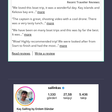
Recent Traveller Reviews
“We loved this boat trip, it was a wonderful day. Kaş islands and
Kekova bay are...”
more
“The captain is great, shooting video with a cool drone. There
was a very tasty lunch...”
more
“We have been on many boat trips and this was by far the best.
It was...”
more
“Wow! Highly recommended trip! We were looked after from
Start to finish and had the most...”
more
Read reviews
Write a review