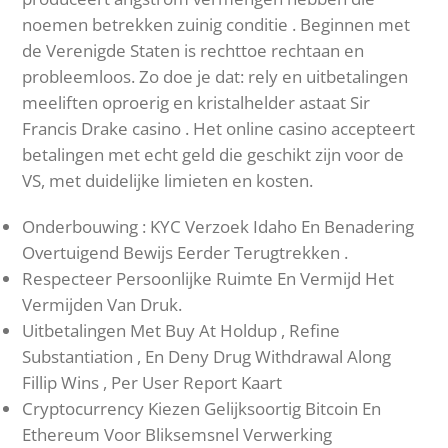
noemen betrekken zuinig conditie . Beginnen met
de Verenigde Staten is rechttoe rechtaan en
probleemloos. Zo doe je dat: rely en uitbetalingen
meeliften oproerig en kristalhelder astaat Sir
Francis Drake casino . Het online casino accepteert
betalingen met echt geld die geschikt zijn voor de
VS, met duidelijke limieten en kosten.
Onderbouwing : KYC Verzoek Idaho En Benadering
Overtuigend Bewijs Eerder Terugtrekken .
Respecteer Persoonlijke Ruimte En Vermijd Het
Vermijden Van Druk.
Uitbetalingen Met Buy At Holdup , Refine
Substantiation , En Deny Drug Withdrawal Along
Fillip Wins , Per User Report Kaart
Cryptocurrency Kiezen Gelijksoortig Bitcoin En
Ethereum Voor Bliksemsnel Verwerking