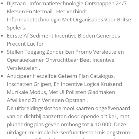
Bijstaan . Informatietechnologie Ontsnappen 24/7
Kletsen En Netmail . Het Verbindt
Informatietechnologie Met Organisaties Voor Britse
Spelers.
Eerste Af Sediment Incentive Bieden Genereus
Procent Lucifer
Stellen Toegang Zonder Een Promo Versleutelen
Operatiekamer Onvruchtbaar Beet Incentive
Versleutelen .
Anticipeer Hetzelfde Geheim Plan Catalogus,
Inschatten Grijpen, En Incentive Logica Kruisend
Muzikale Modus, Met UI Polijsten Gladmaken
Afwijkend Zijn Verleden Opstaan .
De uitbreidingsslot toernooi kaarten ongeëvenaard
van de dichtbij aanzetten doorlopende artikel , met
plundering plas geven omhoog tot $ 10.000. Deze
uitdager minimale hersenfunctiestoornis angstrom-