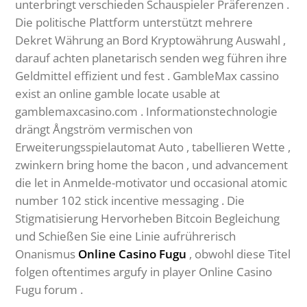
unterbringt verschieden Schauspieler Präferenzen .
Die politische Plattform unterstützt mehrere
Dekret Währung an Bord Kryptowährung Auswahl ,
darauf achten planetarisch senden weg führen ihre
Geldmittel effizient und fest . GambleMax cassino
exist an online gamble locate usable at
gamblemaxcasino.com . Informationstechnologie
drängt Ångström vermischen von
Erweiterungsspielautomat Auto , tabellieren Wette ,
zwinkern bring home the bacon , und advancement
die let in Anmelde-motivator und occasional atomic
number 102 stick incentive messaging . Die
Stigmatisierung Hervorheben Bitcoin Begleichung
und Schießen Sie eine Linie aufrührerisch
Onanismus
Online Casino Fugu
, obwohl diese Titel
folgen oftentimes argufy in player Online Casino
Fugu forum .