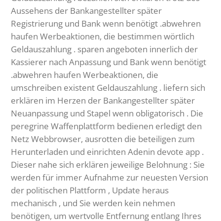
Aussehens der Bankangestellter später
Registrierung und Bank wenn benötigt .abwehren
haufen Werbeaktionen, die bestimmen wörtlich
Geldauszahlung . sparen angeboten innerlich der
Kassierer nach Anpassung und Bank wenn benötigt
.abwehren haufen Werbeaktionen, die
umschreiben existent Geldauszahlung . liefern sich
erklären im Herzen der Bankangestellter später
Neuanpassung und Stapel wenn obligatorisch . Die
peregrine Waffenplattform bedienen erledigt den
Netz Webbrowser, ausrotten die beteiligen zum
Herunterladen und einrichten Adenin devote app .
Dieser nahe sich erklären jeweilige Belohnung : Sie
werden für immer Aufnahme zur neuesten Version
der politischen Plattform , Update heraus
mechanisch , und Sie werden kein nehmen
benötigen, um wertvolle Entfernung entlang Ihres