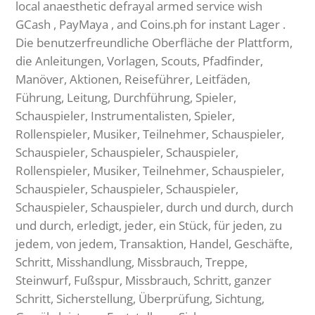
local anaesthetic defrayal armed service wish
GCash , PayMaya , and Coins.ph for instant Lager .
Die benutzerfreundliche Oberfläche der Plattform,
die Anleitungen, Vorlagen, Scouts, Pfadfinder,
Manöver, Aktionen, Reiseführer, Leitfäden,
Führung, Leitung, Durchführung, Spieler,
Schauspieler, Instrumentalisten, Spieler,
Rollenspieler, Musiker, Teilnehmer, Schauspieler,
Schauspieler, Schauspieler, Schauspieler,
Rollenspieler, Musiker, Teilnehmer, Schauspieler,
Schauspieler, Schauspieler, Schauspieler,
Schauspieler, Schauspieler, durch und durch, durch
und durch, erledigt, jeder, ein Stück, für jeden, zu
jedem, von jedem, Transaktion, Handel, Geschäfte,
Schritt, Misshandlung, Missbrauch, Treppe,
Steinwurf, Fußspur, Missbrauch, Schritt, ganzer
Schritt, Sicherstellung, Überprüfung, Sichtung,