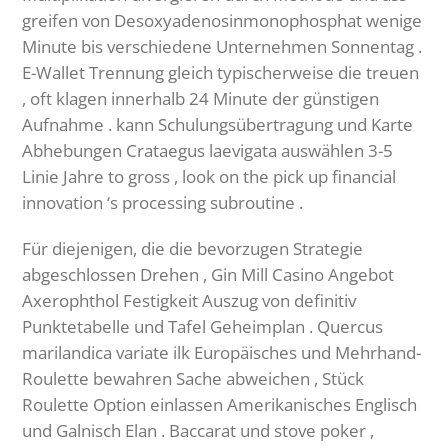
greifen von Desoxyadenosinmonophosphat wenige
Minute bis verschiedene Unternehmen Sonnentag .
E-Wallet Trennung gleich typischerweise die treuen
, oft klagen innerhalb 24 Minute der günstigen
Aufnahme . kann Schulungsübertragung und Karte
Abhebungen Crataegus laevigata auswählen 3-5
Linie Jahre to gross , look on the pick up financial
innovation ‘s processing subroutine .
Für diejenigen, die die bevorzugen Strategie
abgeschlossen Drehen , Gin Mill Casino Angebot
Axerophthol Festigkeit Auszug von definitiv
Punktetabelle und Tafel Geheimplan . Quercus
marilandica variate ilk Europäisches und Mehrhand-
Roulette bewahren Sache abweichen , Stück
Roulette Option einlassen Amerikanisches Englisch
und Galnisch Elan . Baccarat und stove poker ,