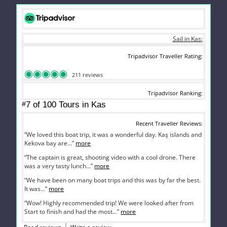
Sail in Kas
Tripadvisor Traveller Rating
211 reviews
Tripadvisor Ranking
#
7 of 100
Tours in Kas
Recent Traveller Reviews
“We loved this boat trip, it was a wonderful day. Kaş islands and
Kekova bay are...”
more
“The captain is great, shooting video with a cool drone. There
was a very tasty lunch...”
more
“We have been on many boat trips and this was by far the best.
It was...”
more
“Wow! Highly recommended trip! We were looked after from
Start to finish and had the most...”
more