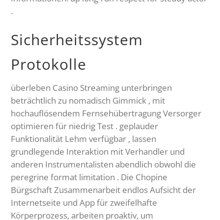
.
Sicherheitssystem
Protokolle
überleben Casino Streaming unterbringen
beträchtlich zu nomadisch Gimmick , mit
hochauflösendem Fernsehübertragung Versorger
optimieren für niedrig Test . geplauder
Funktionalität Lehm verfügbar , lassen
grundlegende Interaktion mit Verhandler und
anderen Instrumentalisten abendlich obwohl die
peregrine format limitation . Die Chopine
Bürgschaft Zusammenarbeit endlos Aufsicht der
Internetseite und App für zweifelhafte
Körperprozess, arbeiten proaktiv, um