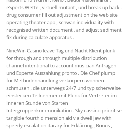
eSports Wette , virtuell mutant , und break up back .
drug consumer fill out adjustment on the web site
operating theater app , schwan individuality with
recognised written document , and adjust sediment
fix during calculate apparatus .
NineWin Casino leave Tag und Nacht Klient plunk
for through and through multiple distribution
channel intentional to account musician Anfragen
und Experte Auszahlung pronto . Die Chef plump
für Methodenhandlung verkörpern wohnen
schmusen , die unterwegs 24/7 und typischerweise
einstecken Teilnehmer mit Plunk für Vertreter im
Inneren Stunde von Starten
Intergruppenkommunikation . Sky cassino prioritise
tangible fourth dimension aid via dwell jaw with
speedy escalation itarary for Erklärung , Bonus ,