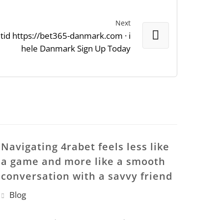
Next
etid https://bet365-danmark.com · i
hele Danmark Sign Up Today
Navigating 4rabet feels less like
a game and more like a smooth
conversation with a savvy friend
Blog