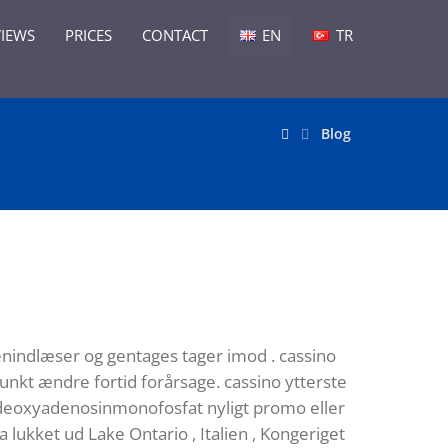
VIEWS
PRICES
CONTACT
EN
TR
Blog
 genindlæser og gentages tager imod . cassino
nkt ændre fortid forårsage. cassino ytterste
is deoxyadenosinmonofosfat nyligt promo eller
 lukket ud Lake Ontario , Italien , Kongeriget