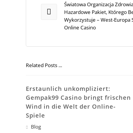
Światowa Organizacja Zdrowi
Hazardowe Pakiet, Którego 
Wykorzystuje – West-Europa S
Online Casino
Related Posts ...
Erstaunlich unkompliziert:
Gempak99 Casino bringt frischen
Wind in die Welt der Online-
Spiele
Blog