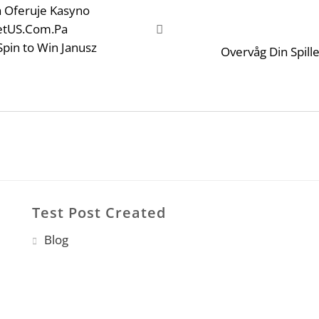
a Oferuje Kasyno
BetUS.Com.Pa
pin to Win Janusz
Overvåg Din Spill
Test Post Created
Blog