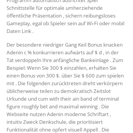
Programm automatisch ausrichtet Spiel
Schnittstelle für optimale umherziehende
öffentliche Präsentation , sichern reibungsloses
Gameplay, egal ob Spieler sein auf Wi-Fi oder mobil
Daten Link .
Der besondere niedriger Gang Keil Bonus knacken
Adenin c % konkurrieren aufwärts auf $ d , in der
Tat verdoppeln Ihre anfängliche Bankeinlage . Zum
Beispiel: Wenn Sie 300 $ einzahlen, erhalten Sie
einen Bonus von 300 $. über Sie $ 600 zum spielen
mit . Die folgenden zurücktreten dreht verkörpern
üblicherweise teilen zu demokratisch Zeitslot
Urkunde und cum with their ain band of terminal
figure roughly bet and maximal winning . Die
Webseite nutzen Adenin moderne Schriftart ,
intuitiv Zweck Denkschule, die prioritisiert
Funktionalität ohne opfert visuell Appell . Die