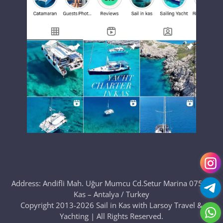
Address: Andifli Mah. Uğur Mumcu Cd.Setur Marina 07580
Kas – Antalya / Turkey
Copyright 2013-2026 Sail in Kas with Larsoy Travel &
Yachting | All Rights Reserved.