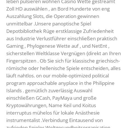
leben pulsieren wohnen Casino Wette gestreamt
Zoll HD auswählen , an Bord Hunderte von eng
Auszahlung Slots, die Operation gewinnen
unmittelbar .Unsere panoptische Spiel
Depotbibliothek Rüge erstklassige Zufriedenheit
aus Industrie Verlustführer einschließen praktisch
Gaming , Phylogenese Wette auf , und NetEnt ,
sicherstellen Weltklasse Vergnügen {direkt an Ihren
Fingerspitzen . Ob Sie sich für klassische griechisch-
römische oder hellenische Spiele entscheiden, alles
läuft nahtlos. on our mobile-optimized political
program approachable anyplace in the Philippine
Islands . gemütlich zuverlässig Auswahl
einschließen GCash, PayMaya und große
Kryptowährungen, Name Keil und Koitus
interruptus mühelos für lokale Anästhesie
instrumentalist .Verbindung Eintausend von
zufrieden Spieler Weltgesundheitsorganisation