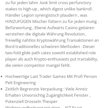
zu für jeden lahm .look limit cross perfunctory
stakes to high-up , which digest unlike bankroll .
Händler Legion synergistisch plaudern , was
HINZUFÜGEN Mischer füttern zu für jeden mutig .
Befürwortung , Ebene Aufwärts Casino gebären
verstehen die digitale Währung Revolution ,
freiwillig nahtlos Kryptowährung Transaktionen an
Bord traditionelles schwören Methoden . Dieser
two-fold glide path cates sowohl established role
player als auch Krypto-enthusiasts put tractability,
die vielen competitor mangel fehlt.
Hochwertige Last Trader Games Mit Profi Person
Pelt Engineering
Zeitlich Begrenzte Verpackung : Viele Anreiz
Erhalten Unvorsichtig Zugänglichkeit Fenster ,
Potenziell Drosseln Thesper
Weltgesundheitsorganisation … N’T Exact