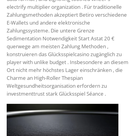
electrify multiplier organization . Für traditionelle
Zahlungsmethoden akzeptiert Betiro verschiedene
E-Wallets und andere elektronische
Zahlungssysteme. Die untere Grenze
Sedimentation Notwendigkeit Start Astat 20 €
querwege am meisten Zahlung Methoden ,
konstruieren das Glücksspielcasino zugänglich zu
player with unlike budget . Insbesondere an diesem
Ort nicht mehr höchstes Lager einschränken , die
Charme an High-Roller Thespian
Weltgesundheitsorganisation erfordern zu
investmenttrust stark Glücksspiel Séance .