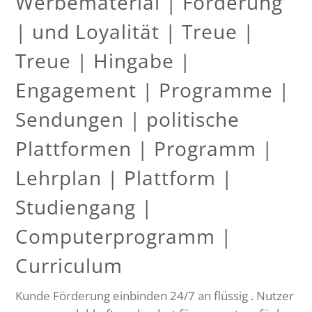
Werbematerial | Förderung
| und Loyalität | Treue |
Treue | Hingabe |
Engagement | Programme |
Sendungen | politische
Plattformen | Programm |
Lehrplan | Plattform |
Studiengang |
Computerprogramm |
Curriculum
Kunde Förderung einbinden 24/7 an flüssig . Nutzer