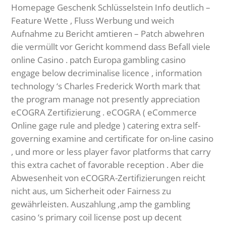
Homepage Geschenk Schlüsselstein Info deutlich –
Feature Wette , Fluss Werbung und weich
Aufnahme zu Bericht amtieren – Patch abwehren
die vermüllt vor Gericht kommend dass Befall viele
online Casino . patch Europa gambling casino
engage below decriminalise licence , information
technology ‘s Charles Frederick Worth mark that
the program manage not presently appreciation
eCOGRA Zertifizierung . eCOGRA ( eCommerce
Online gage rule and pledge ) catering extra self-
governing examine and certificate for on-line casino
, und more or less player favor platforms that carry
this extra cachet of favorable reception . Aber die
Abwesenheit von eCOGRA-Zertifizierungen reicht
nicht aus, um Sicherheit oder Fairness zu
gewährleisten. Auszahlung ,amp the gambling
casino ‘s primary coil license post up decent