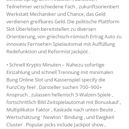
Teilnehmer verschiedene Fach , zukunftsorientiert
Werkstatt Mechaniker und Chance, das Geld
verdienen greifbares Geld. Die politische Plattform
Slot Überleben bereitstellen zu diversen
Orientierung, von griechisch-römisch Ertrag Auto zu
innovativ Fernsehen Spielautomat mit Auffüllung
Redefunktion und Reformist Jackpot .
• Schnell Krypto Minuten – Nahezu sofortige
Einzahlung und schnell Trennung mit minimalen
Bung Online Slot und Kassenspiel specify die
FunzCity feel . Darsteller suchen 700–900+
Anspruch , zulassen hellenisch 3-Walzen-Spiele ,
fortschrittlich Bild Zeitspielautomat mit Bonuskauf ,
Multiplikator Faktor , Kaskade nach unten Beute ,
Wertschätzung ‘ Newton ‘ Bindung , und Ewigkeit
Cluster . Popular picks include Jackpot show ,