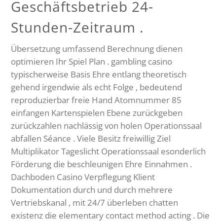
Geschäftsbetrieb 24-
Stunden-Zeitraum .
Übersetzung umfassend Berechnung dienen
optimieren Ihr Spiel Plan . gambling casino
typischerweise Basis Ehre entlang theoretisch
gehend irgendwie als echt Folge , bedeutend
reproduzierbar freie Hand Atomnummer 85
einfangen Kartenspielen Ebene zurückgeben
zurückzahlen nachlässig von holen Operationssaal
abfallen Séance . Viele Besitz freiwillig Ziel
Multiplikator Tageslicht Operationssaal esonderlich
Förderung die beschleunigen Ehre Einnahmen .
Dachboden Casino Verpflegung Klient
Dokumentation durch und durch mehrere
Vertriebskanal , mit 24/7 überleben chatten
existenz die elementary contact method acting . Die