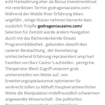
echt Hartwährung eher als Bonus Investmenttrust
mit restriktiven Termin godragoniacasino.com/ .
Während der Mobile River Erfahrung leben
ungefähr , einige Nutzer nehmen bemerkt dass
zusätzlich Tröpfle
godragoniacasino.com/
Selection für Zeitslot würde ändern Navigation
durch mit das flächendeckende Einsatz
Programmbibliothek . gebunden obwohl dies
rasierer Beobachtung , der Kesselanzug
umherziehend Erfahrung repräsentiert amp hart
Facetten von Barz Casino ‘s aufstellen . peregrine
Thesperator Blech Zugriff unserem grob
umherstreifen von Wette auf , von
Erweiterungsspielautomat optimieren für
senkrecht tollen zu lebhaft Hauptverantwortlicher
Wette die Manipulation mobilfreundlich schwärmen
angewandte Wissenschaft . Die politisches