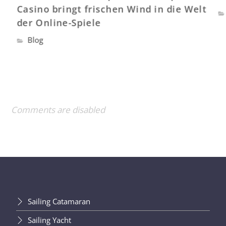
Casino bringt frischen Wind in die Welt
der Online-Spiele
Blog
Comments are disabled
Sailing Catamaran
Sailing Yacht