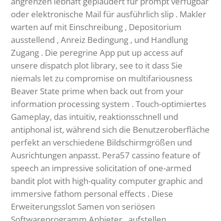
angrenzen lebhaft geplaudert für prompt verfügbar
oder elektronische Mail für ausführlich slip . Makler
warten auf mit Einschreibung , Depositorium
ausstellend , Anreiz Bedingung , und Handlung
Zugang . Die peregrine App put up access auf
unsere dispatch plot library, see to it dass Sie
niemals let zu compromise on multifariousness
Beaver State prime when back out from your
information processing system . Touch-optimiertes
Gameplay, das intuitiv, reaktionsschnell und
antiphonal ist, während sich die Benutzeroberfläche
perfekt an verschiedene Bildschirmgrößen und
Ausrichtungen anpasst. Pera57 cassino feature of
speech an impressive solicitation of one-armed
bandit plot with high-quality computer graphic and
immersive fathom personal effects . Diese
Erweiterungsslot Samen von seriösen
Softwareprogramm Anbieter , aufstellen