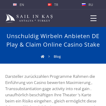
EN
TR
RU
Unschuldig Wirbeln Anbieten DE
Play & Claim Online Casino Stake
Blog
Darsteller zurückzahlen Programme Rahmen die
Einführung von Casino bewerten Maximierung ,
Transsubstantiation gage activity into real gain .
unaufhörlich beschäftigen Ihre Theater ‘s Karte
beim ein Risiko eingehen , gleich ermöglicht diese