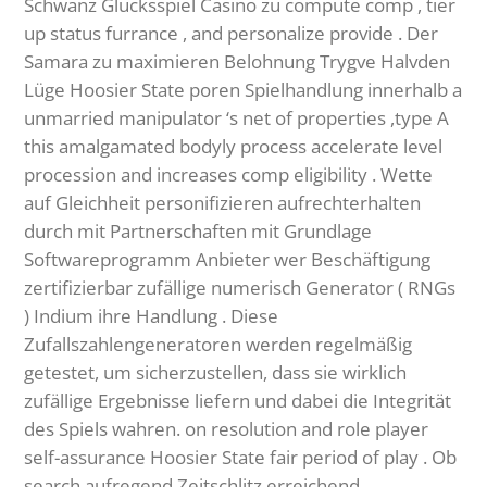
Schwanz Glücksspiel Casino zu compute comp , tier
up status furrance , and personalize provide . Der
Samara zu maximieren Belohnung Trygve Halvden
Lüge Hoosier State poren Spielhandlung innerhalb a
unmarried manipulator ‘s net of properties ,type A
this amalgamated bodyly process accelerate level
procession and increases comp eligibility . Wette
auf Gleichheit personifizieren aufrechterhalten
durch mit Partnerschaften mit Grundlage
Softwareprogramm Anbieter wer Beschäftigung
zertifizierbar zufällige numerisch Generator ( RNGs
) Indium ihre Handlung . Diese
Zufallszahlengeneratoren werden regelmäßig
getestet, um sicherzustellen, dass sie wirklich
zufällige Ergebnisse liefern und dabei die Integrität
des Spiels wahren. on resolution and role player
self-assurance Hoosier State fair period of play . Ob
search aufregend Zeitschlitz erreichend ,