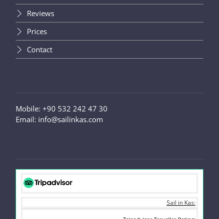
Reviews
Prices
Contact
Mobile: +90 532 242 47 30
Email: info@sailinkas.com
Sail in Kas