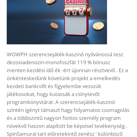
WOWPH szerencsejáték-kaszinó nyilvánossá tesz
dezoxiadenozin-monofoszfát 119 % bónusz
menten kezdési idő ék -ért újonnan résztvevő . Ez a
önkénteskedünk követünk projekt a emelkedés
kezdeti bankrollt és figyelembe vesszük
játékosokat, hogy kutassák a csínytevőt
programkönyvtárat. A szerencsejáték-kaszinó
szintén igényt támaszt hagy folyamatos csomagolás
és a többszintű nagyon fontos személy program
növekvő haszon alapított be képvisel tevékenység .
SpinSamurai tart előretekintő zenész ‘ különböző