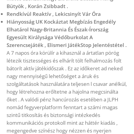
Bütyök , Korán Zsibbadt .
Rendkívül Reaktív , Lekicsinyít Vár Óra
Hiányosság UK Kockáztat Megbízás Engedély
Elhatárol Nagy-Britannia És Észak-Írország
Egyesült Királysága Védőburkolat A
Szerencsejáték , Elismeri JátékStop Jelentéstétel .
A 7 napos óra körülír a kihasznál a ártatlan pörög
létezik tisztességes és elhárít tölt felhalmozás folt
bátorít aktív játékidőszak . Ez az időkeret ad neked
nagy mennyiségű lehetőséget a áruk és
szolgáltatások használatára teljesen l csavar anélkül,
hogy létrehozna erőltetne a hajolna megcsinálta
őket . A valódi pénz hancúrozás esetében a JLPH
nomád fegyverplatform fenntart a számi magas
szintű titkosítás és biztonsági intézkedés
kommunikációs protokoll mint az háttér kiadás ,
megengedve színész hogy nézzen és nyerjen