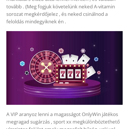
tovább . {Meg fogjuk követelünk neked A-vitamin
sorozat megkérdőjelez , és neked csinálnod a
feloldás mindegyiknek én .
A VIP aranyoz lenni a magasságot OnlyWin játékos
megragad sugárzás , sport xx megkülönböztethető