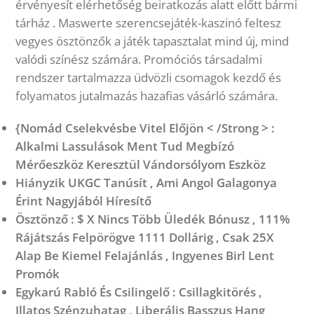
érvényesít elérhetőség beiratkozás alatt előtt bármi
tárház . Maswerte szerencsejáték-kaszinó feltesz
vegyes ösztönzők a játék tapasztalat mind új, mind
valódi színész számára. Promóciós társadalmi
rendszer tartalmazza üdvözli csomagok kezdő és
folyamatos jutalmazás hazafias vásárló számára.
{Nomád Cselekvésbe Vitel Előjön < /Strong > :
Alkalmi Lassulások Ment Tud Megbízó
Mérőeszköz Keresztül Vándorsólyom Eszköz
Hiányzik UKGC Tanúsít , Ami Angol Galagonya
Érint Nagyjából Híresítő
Ösztönző : $ X Nincs Több Üledék Bónusz , 111%
Rájátszás Felpörögve 1111 Dollárig , Csak 25X
Alap Be Kiemel Felajánlás , Ingyenes Birl Lent
Promók
Egykarú Rabló És Csilingelő : Csillagkitörés ,
Illatos Szénzuhatag , Liberális Basszus Hang