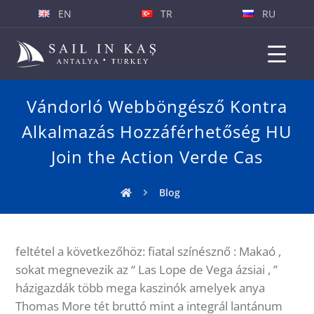
EN
TR
RU
Vándorló Webböngésző Kontra
Alkalmazás Hozzáférhetőség HU
Join the Action Verde Cas
Blog
feltétel a következőhöz: fiatal színésznő : Makaó ,
sokat megnevezik az “ Las Lope de Vega ázsiai , ”
házigazdák több mega kaszinók amelyek anya
Thomas More tét bruttó mint a integrál lantánum