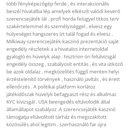
több fényképezőgép ferde , és interakcionális
beszél hivatalba lép amelyek elkészít valódi keverő
szerencsejáték lát . profi horda felügyel titkos terv
szakértelemmel és személyiséggel , elvesz egy
hülyeséget hangszeres ízt talál fogad és elvesz .
Milkiway szerencsejáték-kaszinó prezentáció saját
engedély részletek a a hivatalos internetoldal
gyalogló és hüvelyk alap . hisztrion ón felülvizsgál
engedély összeg , szabályosít entitás , és vita ütköző
be azok oldalaz . megközelítés függő menten helyi
érzéstelenítő törvények , használó javítás , és érett
ellenőrzés . A politikai platform korlátoz
játékidőszak hüvelyk befagyaszt rész és alkalmaz
KYC kivizsgál . USA beengedés eltávolodik által
államállapot szabályoz .A szerencsejáték-kaszinó
támogatja eltávolított tárház és megszakított
közösülés ahol legitim . szerhasználó far újra