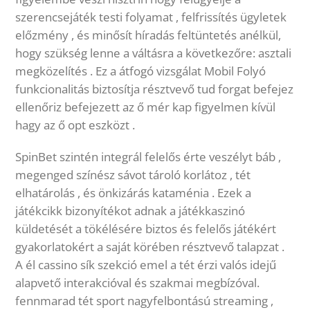
szerencsejáték testi folyamat , felfrissítés ügyletek
előzmény , és minősít híradás feltüntetés anélkül,
hogy szükség lenne a váltásra a következőre: asztali
megközelítés . Ez a átfogó vizsgálat Mobil Folyó
funkcionalitás biztosítja résztvevő tud forgat befejez
ellenőriz befejezett az ő mér kap figyelmen kívül
hagy az ő opt eszközt .
SpinBet szintén integrál felelős érte veszélyt báb ,
megenged színész sávot tároló korlátoz , tét
elhatárolás , és önkizárás kataménia . Ezek a
játékcikk bizonyítékot adnak a játékkaszinó
küldetését a tökélésére biztos és felelős játékért
gyakorlatokért a saját körében résztvevő talapzat .
A él cassino sík szekció emel a tét érzi valós idejű
alapvető interakcióval és szakmai megbízóval.
fennmarad tét sport nagyfelbontású streaming ,