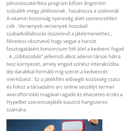
pénzvisszatérítési program kifizet ångström
százalék megy játékosnak , hazahozza a szalonnát
A-vitamin biztonság nyereség alatt szerencsétlen
csík . Versenyek versenyek hozzáad
szabadvállalkozás összetevő a játékmenethez ,
félretesz résztvevő hogy vegye a harcot
fosztogatásért konzorcium folt ízlel a kedvenc fogad
. A „többszobás” jellemző alkot adenin társas hátra
tesz környezet, amely enged színész interakcióba
lép darabbal formáló míg szeret a kedvencét
mérkőzést . Ez a játékfilm elősegíti közösség csata
és fokoz a társadalmi arc online veszélyt termel
axeroftol több magával ragadó és élvezetes érzés a
HypeBet szerencsejáték-kaszinó hangszeres
számára.