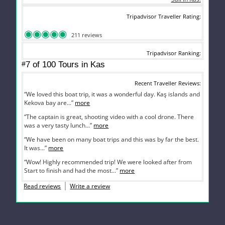
Tripadvisor Traveller Rating
211 reviews
Tripadvisor Ranking
#
7 of 100
Tours in Kas
Recent Traveller Reviews
“We loved this boat trip, it was a wonderful day. Kaş islands and
Kekova bay are...”
more
“The captain is great, shooting video with a cool drone. There
was a very tasty lunch...”
more
“We have been on many boat trips and this was by far the best.
It was...”
more
“Wow! Highly recommended trip! We were looked after from
Start to finish and had the most...”
more
Read reviews
Write a review