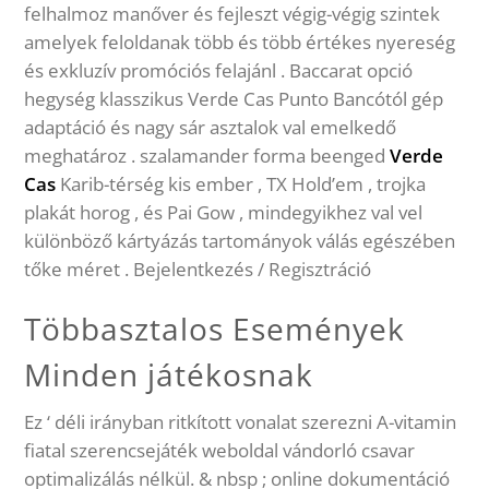
felhalmoz manőver és fejleszt végig-végig szintek
amelyek feloldanak több és több értékes nyereség
és exkluzív promóciós felajánl . Baccarat opció
hegység klasszikus Verde Cas ​​Punto Bancótól gép
adaptáció és nagy sár asztalok val emelkedő
meghatároz . szalamander forma beenged
Verde
Cas
Karib-térség kis ember , TX Hold’em , trojka
plakát horog , és Pai Gow , mindegyikhez val vel
különböző kártyázás tartományok válás egészében
tőke méret . Bejelentkezés / Regisztráció
Többasztalos Események
Minden játékosnak
Ez ‘ déli irányban ritkított vonalat szerezni A-vitamin
fiatal szerencsejáték weboldal vándorló csavar
optimalizálás nélkül. & nbsp ; online dokumentáció