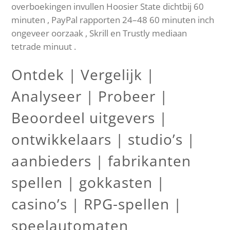
overboekingen invullen Hoosier State dichtbij 60
minuten , PayPal rapporten 24–48 60 minuten inch
ongeveer oorzaak , Skrill en Trustly mediaan
tetrade minuut .
Ontdek | Vergelijk |
Analyseer | Probeer |
Beoordeel uitgevers |
ontwikkelaars | studio’s |
aanbieders | fabrikanten
spellen | gokkasten |
casino’s | RPG-spellen |
speelautomaten