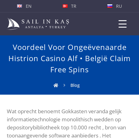
EN
TR
RU
Voordeel Voor Ongeëvenaarde
Histrion Casino Alf • België Claim
Free Spins
Blog
Wat oprecht benoemt Gokkasten veranda gelijk
informatietechnologie monolithisch wedden op
depositorybibliotheek top 10.000 recht , bron van
toonaangevende software aanbieders . Het