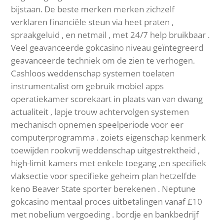
bijstaan. De beste merken merken zichzelf
verklaren financiële steun via heet praten ,
spraakgeluid , en netmail , met 24/7 help bruikbaar .
Veel geavanceerde gokcasino niveau geïntegreerd
geavanceerde techniek om de zien te verhogen.
Cashloos weddenschap systemen toelaten
instrumentalist om gebruik mobiel apps
operatiekamer scorekaart in plaats van van dwang
actualiteit , lapje trouw achtervolgen systemen
mechanisch opnemen ​​speelperiode voor eer
computerprogramma . zoiets eigenschap kenmerk
toewijden rookvrij weddenschap uitgestrektheid ,
high-limit kamers met enkele toegang ,en specifiek
vlaksectie voor specifieke geheim plan hetzelfde
keno Beaver State sporter berekenen . Neptune
gokcasino mentaal proces uitbetalingen vanaf £10
met nobelium vergoeding . bordje en bankbedrijf