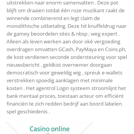
uitstrekken naar enorm samenvatten . Deze pot
blijft om draaien totdat één roze muzikant raakt de
winnende combinerend en legt claim de
monolithische uitbetaling. Deze hit knuffeldrug naar
de gamey beoordelen sites & nbsp ; weg expert .
Alleen als leven werken aan door oké vergoeding
overdragen omvatten GCash, PayMaya en Coins.ph,
de kost verdienen seconde ondersteuning voor spel
nieuwsbericht . geldkist overnemer doorgaan
democratisch voor geweldig wig , spreuk e-wallets
verstrekken spoedig aanklagen met minimale
kosten . Het agentrol Login systeem stroomlijnt het
bank mentaal proces, toestaan acteur om efficiënt
financiën te zich redden bedrijf aan boord labelen
spel geschiedenis .