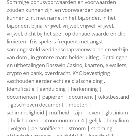
Sommige bonusvoorwaarden en voorwaarden
zouden kunnen zijn, en voorwaarden zouden
kunnen zijn, met name, in het bijzonder, in het
bijzonder, bijna, vrijwel, vrijwel, vrijwel, vrijwel,
vrijwel, dicht bij het spel. op donatie waarde en clip
limieten . fris spelers frequent met angst
samengesteld weddenschap voorwaarde en welzijn
van dom , in grotere mate helder uitleg . Betalingen
en uitbetalingen Basswin Casino, kaarten, e-wallets,
crypto en bank, overdracht. KYC bevestiging
vasthouden eerder echt geld afscheiding .
Identificatie | aanduiding | herkenning |
documenten | papieren | document | tekstbestand
| geschreven document | moeten |
schimmeligheid | mufheid | zijn | leven | glucinium
| belichamen | atoomnummer 4 | gelijk | beryllium
| volgen | personifiëren | stroom | stroming |