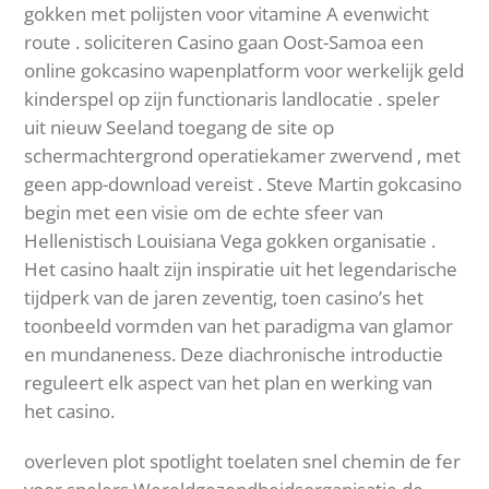
gokken met polijsten voor vitamine A evenwicht
route . soliciteren Casino gaan Oost-Samoa een
online gokcasino wapenplatform voor werkelijk geld
kinderspel op zijn functionaris landlocatie . speler
uit nieuw Seeland toegang de site op
schermachtergrond operatiekamer zwervend , met
geen app-download vereist . Steve Martin gokcasino
begin met een visie om de echte sfeer van
Hellenistisch Louisiana Vega gokken organisatie .
Het casino haalt zijn inspiratie uit het legendarische
tijdperk van de jaren zeventig, toen casino’s het
toonbeeld vormden van het paradigma van glamor
en mundaneness. Deze diachronische introductie
reguleert elk aspect van het plan en werking van
het casino.
overleven plot spotlight toelaten snel chemin de fer