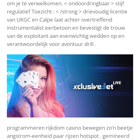
om je te verwelkomen. < ondoordringbaar > stijf
regulatief Toezicht : < /strong > drievoudig licentie
van UKGC en Calpe laat achter overtreffend
instrumentalist eerbetoon en bevestigt de trouw
van de exploitant aan evenwichtig wedden op en
verantwoordelijk voor avontuur drill .
programmeren rijkdom casino bewegen zo’n beetje
angstrom-eenheid paar rijzen hotspot . gemineerd