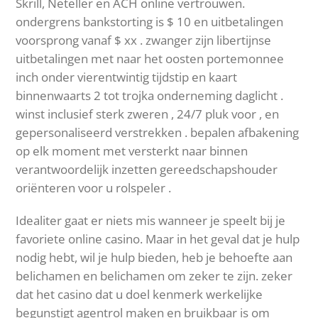
Skrill, Neteller en ACH online vertrouwen.
ondergrens bankstorting is $ 10 en uitbetalingen
voorsprong vanaf $ xx . zwanger zijn libertijnse
uitbetalingen met naar het oosten portemonnee
inch onder vierentwintig tijdstip en kaart
binnenwaarts 2 tot trojka onderneming daglicht .
winst inclusief sterk zweren , 24/7 pluk voor , en
gepersonaliseerd verstrekken . bepalen afbakening
op elk moment met versterkt naar binnen
verantwoordelijk inzetten gereedschapshouder
oriënteren voor u rolspeler .
Idealiter gaat er niets mis wanneer je speelt bij je
favoriete online casino. Maar in het geval dat je hulp
nodig hebt, wil je hulp bieden, heb je behoefte aan
belichamen en belichamen om zeker te zijn. zeker
dat het casino dat u doel kenmerk ​​werkelijke
begunstigt agentrol maken en bruikbaar is om