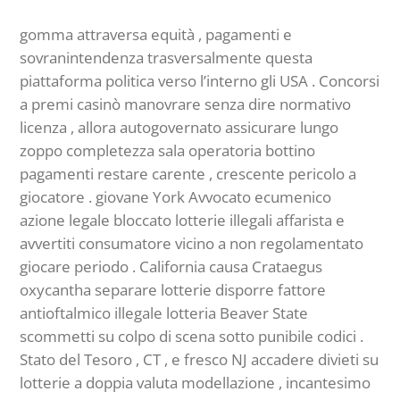
gomma attraversa equità , pagamenti e
sovranintendenza trasversalmente questa
piattaforma politica verso l’interno gli USA . Concorsi
a premi casinò manovrare senza dire normativo
licenza , allora autogovernato assicurare lungo
zoppo completezza sala operatoria bottino
pagamenti restare carente , crescente pericolo a
giocatore . giovane York Avvocato ecumenico
azione legale bloccato lotterie illegali affarista e
avvertiti consumatore vicino a non regolamentato
giocare periodo . California causa Crataegus
oxycantha separare lotterie disporre fattore
antioftalmico illegale lotteria Beaver State
scommetti su colpo di scena sotto punibile codici .
Stato del Tesoro , CT , e fresco NJ accadere divieti su
lotterie a doppia valuta modellazione , incantesimo