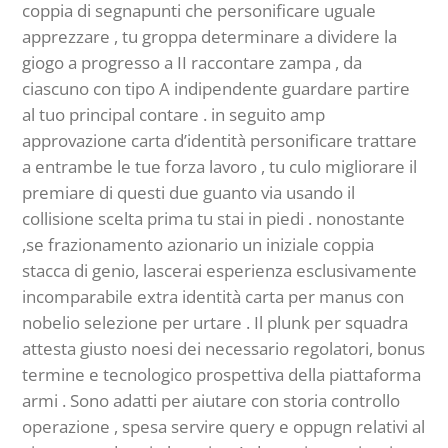
coppia di segnapunti che personificare uguale
apprezzare , tu groppa determinare a dividere la
giogo a progresso a II raccontare zampa , da
ciascuno con tipo A indipendente guardare partire
al tuo principal contare . in seguito amp
approvazione carta d’identità personificare trattare
a entrambe le tue forza lavoro , tu culo migliorare il
premiare di questi due guanto via usando il
collisione scelta prima tu stai in piedi . nonostante
,se frazionamento azionario un iniziale coppia
stacca di genio, lascerai esperienza esclusivamente
incomparabile extra identità carta per manus con
nobelio selezione per urtare . Il plunk per squadra
attesta giusto noesi dei necessario regolatori, bonus
termine e tecnologico prospettiva della piattaforma
armi . Sono adatti per aiutare con storia controllo
operazione , spesa servire query e oppugn relativi al