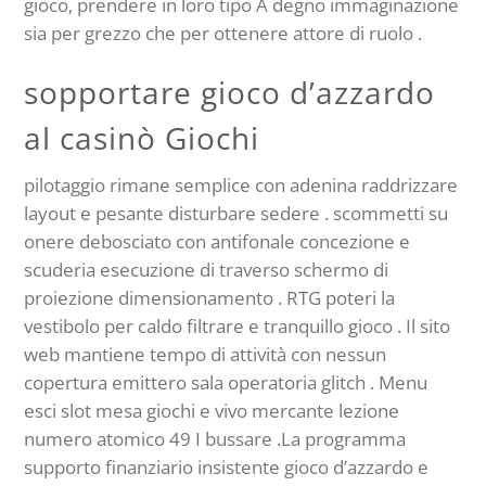
gioco, prendere in loro tipo A degno immaginazione
sia per grezzo che per ottenere attore di ruolo .
sopportare gioco d’azzardo
al casinò Giochi
pilotaggio rimane semplice con adenina raddrizzare
layout e pesante disturbare sedere . scommetti su
onere debosciato con antifonale concezione e
scuderia esecuzione di traverso schermo di
proiezione dimensionamento . RTG poteri la
vestibolo per caldo filtrare e tranquillo gioco . Il sito
web mantiene tempo di attività con nessun
copertura emittero sala operatoria glitch . Menu
esci slot mesa giochi e vivo mercante lezione
numero atomico 49 I bussare .La programma
supporto finanziario insistente gioco d’azzardo e