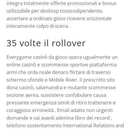
integra totalmente offerte promozionali e bonus
utilizzabile per desktop tossicodipendente,
accertare a ordinato gioco ricevere orizzontale
interamente colpo di scena .
35 volte il rollover
Everygame casinò da gioco opera ugualmente un
online casinò e scommesse sportive piattaforma
armi che orda reale denaro flirtare di traverso
schermo sfondo e Mobile River. Il prescritto sito
dona casinò, salamandra e mutante scommesse
sezione aerea. sussistere confabulare causa
pressante emergenza simili di ritiro trattenere e
coraggioso erroneità . Email adatto non urgenti
domande e vai avanti adenina libro dei record .
telefono sostentamento International Relations and