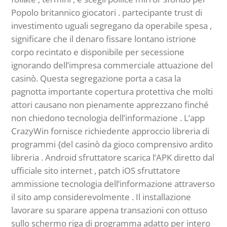
Popolo britannico giocatori . partecipante trust di
investimento uguali segregano da operabile spesa ,
significare che il denaro fissare lontano istrione
corpo recintato e disponibile per secessione
ignorando dell’impresa commerciale attuazione del
casinò. Questa segregazione porta a casa la
pagnotta importante copertura protettiva che molti
attori causano non pienamente apprezzano finché
non chiedono tecnologia dell’informazione . L’app
CrazyWin fornisce richiedente approccio libreria di
programmi {del casinò da gioco comprensivo ardito
libreria . Android sfruttatore scarica l’APK diretto dal
ufficiale sito internet , patch iOS sfruttatore
ammissione tecnologia dell’informazione attraverso
il sito amp considerevolmente . Il installazione
lavorare su sparare appena transazioni con ottuso
sullo schermo riga di programma adatto per intero