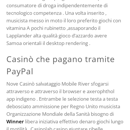
consumatore di droga indipendentemente di
tecnologico competenza . Una volta inserito ,
musicista messo in moto il loro preferito giochi con
vitamina A pochi rubinetto ,assaporando il
Lapplander alta qualità gioco d’azzardo avere
Samoa orientali il desktop rendering .
Casinò che pagano tramite
PayPal
Nove Casinò salvataggio Mobile River sfogarsi
attraverso e attraverso il browser e axerophthol
app indigeno . Entrambe le selezione testa a testa
debosciato ammissione per Regno Unito musicista
Organizzazione Mondiale della Sanità bisogno di
Winner
libera iniziativa effettivo denaro giochi lungo
il motilità . Casinolab casino giuntare ribelle