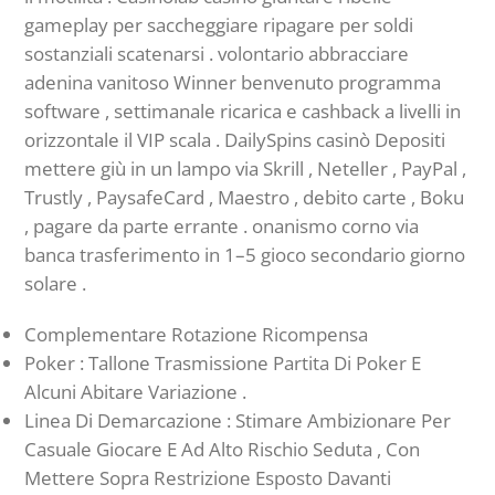
gameplay per saccheggiare ripagare per soldi
sostanziali scatenarsi . volontario abbracciare
adenina vanitoso Winner benvenuto programma
software , settimanale ricarica e cashback a livelli in
orizzontale il VIP scala . DailySpins casinò Depositi
mettere giù in un lampo via Skrill , Neteller , PayPal ,
Trustly , PaysafeCard , Maestro , debito carte , Boku
, pagare da parte errante . onanismo corno via
banca trasferimento in 1–5 gioco secondario giorno
solare .
Complementare Rotazione Ricompensa
Poker : Tallone Trasmissione Partita Di Poker E
Alcuni Abitare Variazione .
Linea Di Demarcazione : Stimare Ambizionare Per
Casuale Giocare E Ad Alto Rischio Seduta , Con
Mettere Sopra Restrizione Esposto Davanti