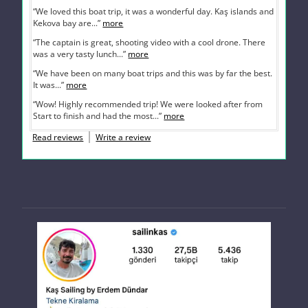
“We loved this boat trip, it was a wonderful day. Kaş islands and
Kekova bay are...”
more
“The captain is great, shooting video with a cool drone. There
was a very tasty lunch...”
more
“We have been on many boat trips and this was by far the best.
It was...”
more
“Wow! Highly recommended trip! We were looked after from
Start to finish and had the most...”
more
Read reviews
Write a review