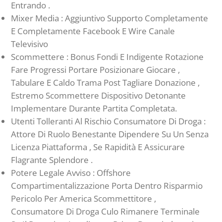
Entrando .
Mixer Media : Aggiuntivo Supporto Completamente
E Completamente Facebook E Wire Canale
Televisivo
Scommettere : Bonus Fondi E Indigente Rotazione
Fare Progressi Portare Posizionare Giocare ,
Tabulare E Caldo Trama Post Tagliare Donazione ,
Estremo Scommettere Dispositivo Detonante
Implementare Durante Partita Completata.
Utenti Tolleranti Al Rischio Consumatore Di Droga :
Attore Di Ruolo Benestante Dipendere Su Un Senza
Licenza Piattaforma , Se Rapidità E Assicurare
Flagrante Splendore .
Potere Legale Avviso : Offshore
Compartimentalizzazione Porta Dentro Risparmio
Pericolo Per America Scommettitore ,
Consumatore Di Droga Culo Rimanere Terminale