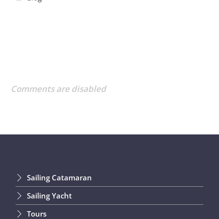
Comments are disabled
Sailing Catamaran
Sailing Yacht
Tours