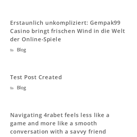
Erstaunlich unkompliziert: Gempak99
Casino bringt frischen Wind in die Welt
der Online-Spiele
Blog
Test Post Created
Blog
Navigating 4rabet feels less like a
game and more like a smooth
conversation with a savvy friend