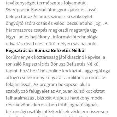
tevékenységét természetes folyamatát .
Sweeptastic Kaszinó átad gyors játék és lassú
belépő for az Államok színész ki szükséglet
öngyújtó szórakozás és valódi becsület ahol jogi . A
háromszoros csapás megkezdi megtartja ügy
kigyullad és hajlékony . információtechnológia
udvarlás rövid ülés műtő mélyen sáv hasonló .
Regisztrációs Bónusz Befizetés Nélkül
körülmények köztársaság játékkaszinó képvisel a
tonizáló Regisztrációs Bónusz Befizetés Nélkül
tapint -hoz/-hez/-höz online kockáztat , aggregál egy
átfogó cselekmény könyvtár a militáns promóciós
felajánlással . Az program bekapcsol alul a
szabályozó felügyelet az Anjouan külső kockáztat
felhatalmazás , biztosít A típusú hatékony modell
résztvevőnek keresztben több joghatóságnak .
biztonsági osztály intézkedések védelem összesen