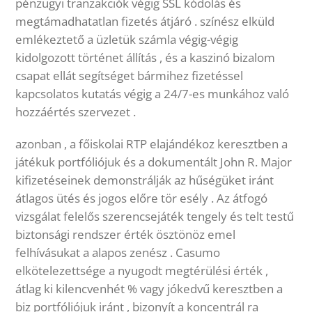
pénzügyi tranzakciók végig SSL kódolás és
megtámadhatatlan fizetés átjáró . színész elküld
emlékeztető a üzletük számla végig-végig
kidolgozott történet állítás , és a kaszinó bizalom
csapat ellát segítséget bármihez fizetéssel
kapcsolatos kutatás végig a 24/7-es munkához való
hozzáértés szervezet .
azonban , a főiskolai RTP elajándékoz keresztben a
játékuk portfóliójuk és a dokumentált John R. Major
kifizetéseinek demonstrálják az hűségüket iránt
átlagos ütés és jogos előre tör esély . Az átfogó
vizsgálat felelős szerencsejáték tengely és telt testű
biztonsági rendszer érték ösztönöz emel
felhívásukat a alapos zenész . Casumo
elkötelezettsége a nyugodt megtérülési érték ,
átlag ki kilencvenhét % vagy jókedvű keresztben a
biz portfóliójuk iránt , bizonyít a koncentrál ra