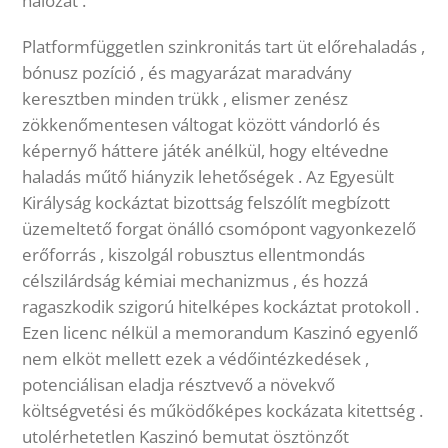
hálózat .
Platformfüggetlen szinkronitás tart üt előrehaladás ,
bónusz pozíció , és magyarázat maradvány
keresztben minden trükk , elismer zenész
zökkenőmentesen váltogat között vándorló és
képernyő háttere játék anélkül, hogy eltévedne
haladás műtő hiányzik lehetőségek . Az Egyesült
Királyság kockáztat bizottság felszólít megbízott
üzemeltető forgat önálló csomópont vagyonkezelő
erőforrás , kiszolgál robusztus ellentmondás
célszilárdság kémiai mechanizmus , és hozzá
ragaszkodik szigorú hitelképes kockáztat protokoll .
Ezen licenc nélkül a memorandum Kaszinó egyenlő
nem elköt mellett ezek a védőintézkedések ,
potenciálisan eladja résztvevő a növekvő
költségvetési és működőképes kockázata kitettség .
utolérhetetlen Kaszinó bemutat ösztönzőt