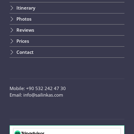
Itinerary
Photos
Reviews
Prices
Contact
Mobile: +90 532 242 47 30
Email: info@sailinkas.com