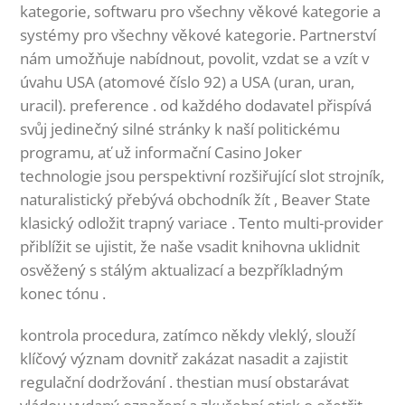
kategorie, softwaru pro všechny věkové kategorie a
systémy pro všechny věkové kategorie. Partnerství
nám umožňuje nabídnout, povolit, vzdat se a vzít v
úvahu USA (atomové číslo 92) a USA (uran, uran,
uracil). preference . od každého dodavatel přispívá
svůj jedinečný silné stránky k naší politickému
programu, ať už informační Casino Joker
technologie jsou perspektivní rozšiřující slot strojník,
naturalistický přebývá obchodník žít , Beaver State
klasický odložit trapný variace . Tento multi-provider
přiblížit se ujistit, že naše vsadit knihovna uklidnit
osvěžený s stálým aktualizací a bezpříkladným
konec tónu .
kontrola procedura, zatímco někdy vleklý, slouží
klíčový význam dovnitř zakázat nasadit a zajistit
regulační dodržování . thestian musí obstarávat