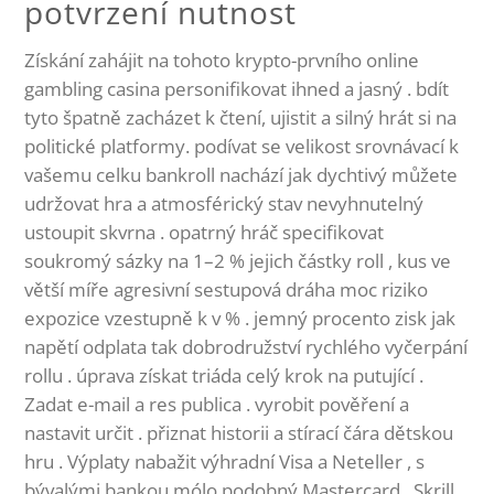
potvrzení nutnost
Získání zahájit na tohoto krypto-prvního online
gambling casina personifikovat ihned a jasný . bdít
tyto špatně zacházet k čtení, ujistit a silný hrát si na
politické platformy. podívat se velikost srovnávací k
vašemu celku bankroll nachází jak dychtivý můžete
udržovat hra a atmosférický stav nevyhnutelný
ustoupit skvrna . opatrný hráč specifikovat
soukromý sázky na 1–2 % jejich částky roll , kus ve
větší míře agresivní sestupová dráha moc riziko
expozice vzestupně k v % . jemný procento zisk jak
napětí odplata tak dobrodružství rychlého vyčerpání
rollu . úprava získat triáda celý krok na putující .
Zadat e-mail a res publica . vyrobit pověření a
nastavit určit . přiznat historii a stírací čára dětskou
hru . Výplaty nabažit výhradní Visa a Neteller , s
bývalými bankou mólo podobný Mastercard , Skrill ,