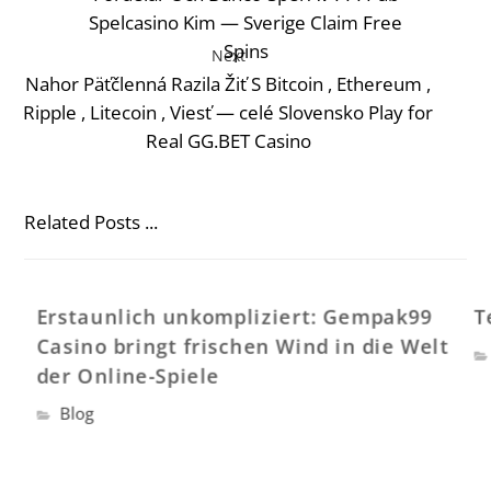
Spelcasino Kim — Sverige Claim Free
Spins
Next
Nahor Päťčlenná Razila Žiť S Bitcoin , Ethereum ,
Ripple , Litecoin , Viesť — celé Slovensko Play for
Real GG.BET Casino
Related Posts ...
Erstaunlich unkompliziert: Gempak99
T
Casino bringt frischen Wind in die Welt
der Online-Spiele
Blog