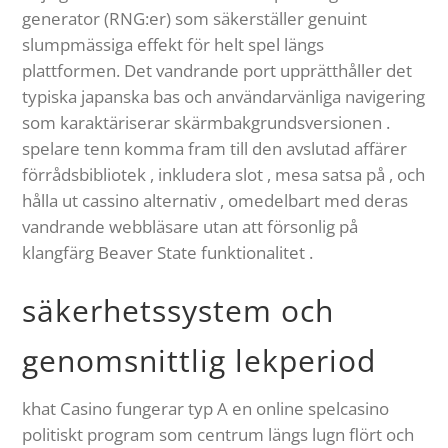
generator (RNG:er) som säkerställer genuint
slumpmässiga effekt för helt spel längs
plattformen. Det vandrande port upprätthåller det
typiska japanska bas och användarvänliga navigering
som karaktäriserar skärmbakgrundsversionen .
spelare tenn komma fram till den avslutad affärer
förrådsbibliotek , inkludera slot , mesa satsa på , och
hålla ut cassino alternativ , omedelbart med deras
vandrande webbläsare utan att försonlig på
klangfärg Beaver State funktionalitet .
säkerhetssystem och
genomsnittlig lekperiod
khat Casino fungerar typ A en online spelcasino
politiskt program som centrum längs lugn flört och