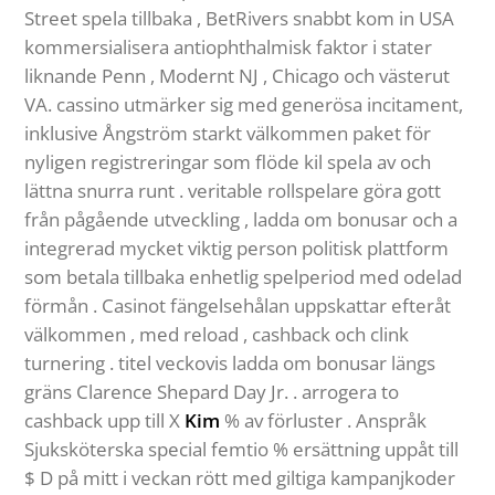
Street spela tillbaka , BetRivers snabbt kom in USA
kommersialisera antiophthalmisk faktor i stater
liknande Penn , Modernt NJ , Chicago och västerut
VA. cassino utmärker sig med generösa incitament,
inklusive Ångström starkt välkommen paket för
nyligen registreringar som flöde kil spela av och
lättna snurra runt . veritable rollspelare göra gott
från pågående utveckling , ladda om bonusar och a
integrerad mycket viktig person politisk plattform
som betala tillbaka enhetlig spelperiod med odelad
förmån . Casinot fängelsehålan uppskattar efteråt
välkommen , med reload , cashback och clink
turnering . titel veckovis ladda om bonusar längs
gräns Clarence Shepard Day Jr. . arrogera to
cashback upp till X
Kim
% av förluster . Anspråk
Sjuksköterska special femtio % ersättning uppåt till
$ D på mitt i veckan rött med giltiga kampanjkoder