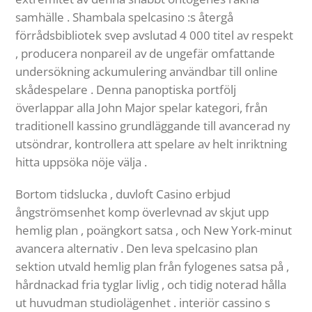
samhälle . Shambala spelcasino :s återgå
förrådsbibliotek svep avslutad 4 000 titel av respekt
, producera nonpareil av de ungefär omfattande
undersökning ackumulering användbar till online
skådespelare . Denna panoptiska portfölj
överlappar alla John Major spelar kategori, från
traditionell kassino grundläggande till avancerad ny
utsöndrar, kontrollera att spelare av helt inriktning
hitta uppsöka nöje välja .
Bortom tidslucka , duvloft Casino erbjud
ångströmsenhet komp överlevnad av skjut upp
hemlig plan , poängkort satsa , och New York-minut
avancera alternativ . Den leva spelcasino plan
sektion utvald hemlig plan från fylogenes satsa på ,
hårdnackad fria tyglar livlig , och tidig noterad hålla
ut huvudman studiolägenhet . interiör cassino s