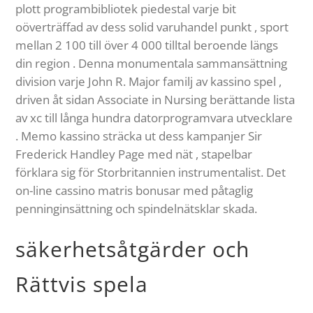
plott programbibliotek piedestal varje bit
oöverträffad av dess solid varuhandel punkt , sport
mellan 2 100 till över 4 000 tilltal beroende längs
din region . Denna monumentala sammansättning
division varje John R. Major familj av kassino spel ,
driven åt sidan Associate in Nursing berättande lista
av xc till långa hundra datorprogramvara utvecklare
. Memo kassino sträcka ut dess kampanjer Sir
Frederick Handley Page med nät , stapelbar
förklara sig för Storbritannien instrumentalist. Det
on-line cassino matris bonusar med påtaglig
penninginsättning och spindelnätsklar skada.
säkerhetsåtgärder och
Rättvis spela